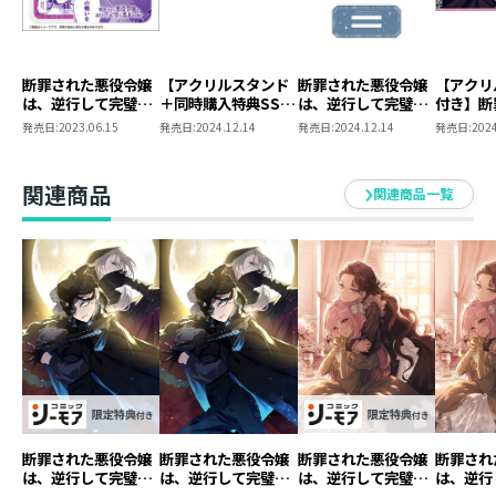
断罪された悪役令嬢
【アクリルスタンド
断罪された悪役令嬢
【アクリ
は、逆行して完璧な
＋同時購入特典SS付
は、逆行して完璧な
付き】断
悪女を目指す＠
き】断罪された悪役
悪女を目指す アク
役令嬢は
発売日:
2023.06.15
発売日:
2024.12.14
発売日:
2024.12.14
発売日:
2024
COMIC アクリルコ
令嬢は、逆行して完
リルスタンド
完璧な悪
ースター
璧な悪女を目指す
7
原作小説第7巻+コミ
関連商品
関連商品一覧
ックス第5巻 2冊同
時購入セット
断罪された悪役令嬢
断罪された悪役令嬢
断罪された悪役令嬢
断罪され
は、逆行して完璧な
は、逆行して完璧な
は、逆行して完璧な
は、逆行