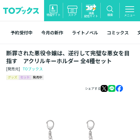
漫画
特設サイト
ストア
検索
メニュー
配信サイト
予約受付中
今月の新作
ライトノベル
コミックス
断罪された悪役令嬢は、逆行して完璧な悪女を目
指す アクリルキーホルダー 全4種セット
[発売元]
TOブックス
グッズ
セット
発売中
シェアする