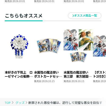
悪女を目指す
悪女を目指す
悪女を目指す11【シ
悪女を目
発売日:
2026.10.01
発売日:
2026.10.01
発売日:
2026.10.01
発売日:
2026
@COMIC 第9巻【シ
@COMIC 第9巻
ーモア限定書き下ろ
ーモア限定描き下ろ
しSS付き】
しマンガ付き】
こちらもオススメ
オススメ商品一覧
本好きの下剋上 ロ
水属性の魔法使い
水属性の魔法使い
【ポスト
ーゼマインの髪飾り
ポストカードセット
第三部 東方諸国編
ト2付き
風ブローチ
2
8 同時発売まとめ
魔法使
発売日:
2026.10.15
発売日:
2026.10.15
発売日:
2026
買いセット
東方諸国
TOP
グッズ
断罪された悪役令嬢は、逆行して完璧な悪女を目指す ア