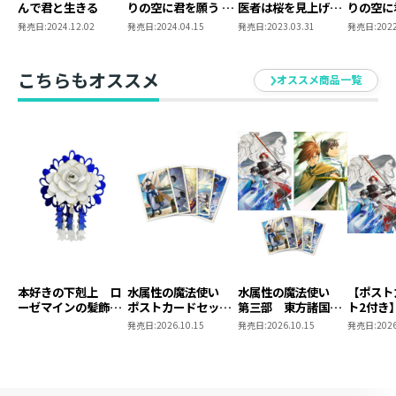
んで君と生きる
りの空に君を願う 第
医者は桜を見上げて
りの空に
4巻
君を想う
3巻
発売日:
2024.12.02
発売日:
2024.04.15
発売日:
2023.03.31
発売日:
2022
こちらもオススメ
オススメ商品一覧
本好きの下剋上 ロ
水属性の魔法使い
水属性の魔法使い
【ポスト
ーゼマインの髪飾り
ポストカードセット
第三部 東方諸国編
ト2付き
風ブローチ
2
8 同時発売まとめ
魔法使
発売日:
2026.10.15
発売日:
2026.10.15
発売日:
2026
買いセット
東方諸国