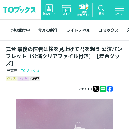
漫画
特設サイト
ストア
検索
メニュー
配信サイト
予約受付中
今月の新作
ライトノベル
コミックス
舞台 最後の医者は桜を見上げて君を想う 公演パン
フレット（公演クリアファイル付き）【舞台グッ
ズ】
[発売元]
TOブックス
グッズ
セット
発売中
シェアする