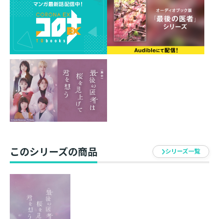
濱田和馬/久保田創/河本祐貴/山田良明
佐々木ありさ
■あらすじ
舞台は武蔵野七十字病院。
そこに勤める三人の若い医者。三人は同じ医大に通い、
共に七十字病院に入った同期である。それぞれに信念を
持っている。
一人は副院長の福原雅和（細貝圭）。院長の一人息子で
天才外科医。命に限りがある患者に対して、奇跡を信
じ、諦めず難病と闘うことを願う。「生」を諦めない医
者。
一人は風変わりな医者の桐子修司（山本涼介）。闘病に
このシリーズの商品
シリーズ一覧
疲れた患者には無理に延命治療を行わずに、自分らしく
余命を過ごすことを勧めることから死神と呼ばれてい
る。「死」を受け入れる医者。
一人は平凡な医者の音山春夫（鳥越裕貴）。二人ほどの
信念はないが、患者と一緒に悩み、迷い、寄り添う。