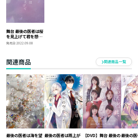
この三人を時に支え、時に自らの野心を燃やすのが神宮
寺千佳（本西彩希帆）という看護師である。
神宮寺は福原の元彼女で、今は福原の指示で桐子を見張
るべく助手をしている。
この医者たちの信念が「とある会社員の死」「とある女
舞台 最後の医者は桜
を見上げて君を想う
子大生の死」「とある医者の死」を通して語られてい
公演パンフレット
発売日:
2022.09.08
く。
（公演クリアファイ
ル付き）【舞台グッ
ズ】
体裁 ： A4縦
関連商品
関連商品一覧
発行元 ： TOブックス
最後の医者は海を望
最後の医者は雨上が
【DVD】舞台 最後の
最後の医