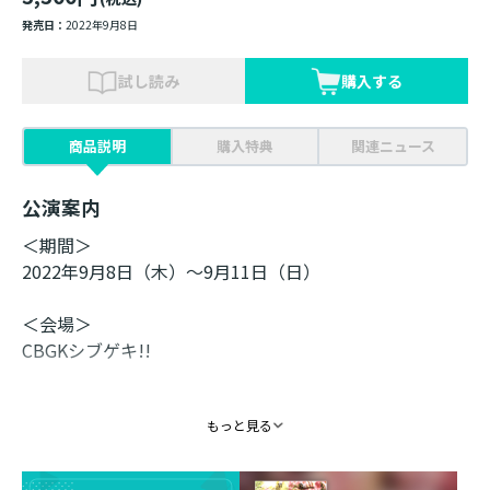
発売日：
2022年9月8日
試し読み
購入する
商品説明
購入特典
関連ニュース
公演案内
＜期間＞
2022年9月8日（木）～9月11日（日）
＜会場＞
CBGKシブゲキ!!
もっと見る
■キャスト
細貝圭/山本涼介/鳥越裕貴
今泉佑唯/本西彩希帆（劇団4ドル50セント）/大串有希