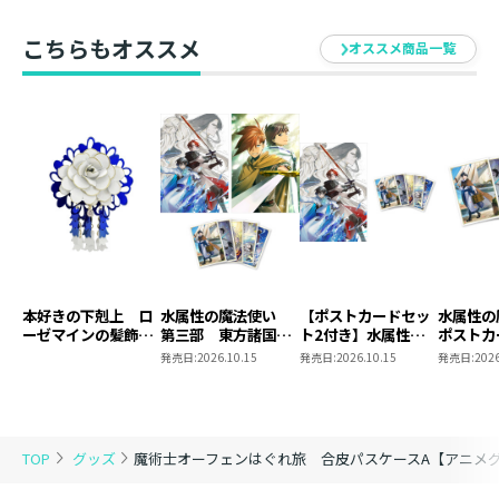
こちらもオススメ
オススメ商品一覧
本好きの下剋上 ロ
水属性の魔法使い
【ポストカードセッ
水属性
ーゼマインの髪飾り
第三部 東方諸国編
ト2付き】水属性の
ポストカ
風ブローチ
8 同時発売まとめ
魔法使い 第三部
2
発売日:
2026.10.15
発売日:
2026.10.15
発売日:
2026
買いセット
東方諸国編8
TOP
グッズ
魔術士オーフェンはぐれ旅 合皮パスケースA【アニメ