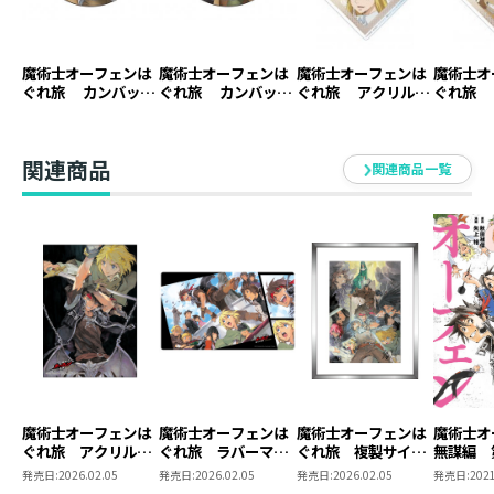
魔術士オーフェンは
魔術士オーフェンは
魔術士オーフェンは
魔術士オ
ぐれ旅 カンバッジ
ぐれ旅 カンバッジ
ぐれ旅 アクリルキ
ぐれ旅 
（ボルカン）【アニ
（ドーチン）【アニ
ーホルダー（クリー
ーホルダ
メグッズ】
メグッズ】
オウ）【アニメグッ
ン）【ア
ズ】
ズ】
関連商品
関連商品一覧
魔術士オーフェンは
魔術士オーフェンは
魔術士オーフェンは
魔術士
ぐれ旅 アクリルパ
ぐれ旅 ラバーマッ
ぐれ旅 複製サイン
無謀編 
ネル
ト
入り複製原画
発売日:
2026.02.05
発売日:
2026.02.05
発売日:
2026.02.05
発売日:
2021