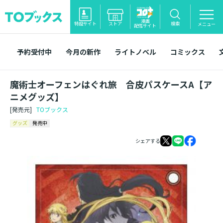
漫画
特設サイト
ストア
検索
メニュー
配信サイト
予約受付中
今月の新作
ライトノベル
コミックス
魔術士オーフェンはぐれ旅 合皮パスケースA【ア
ニメグッズ】
[発売元]
TOブックス
グッズ
発売中
シェアする