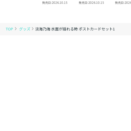
風ブローチ
8 同時発売まとめ
魔法使い 第三部
2
発売日:
2026.10.15
発売日:
2026.10.15
発売日:
2026
買いセット
東方諸国編8
TOP
グッズ
淡海乃海 水面が揺れる時 ポストカードセット1