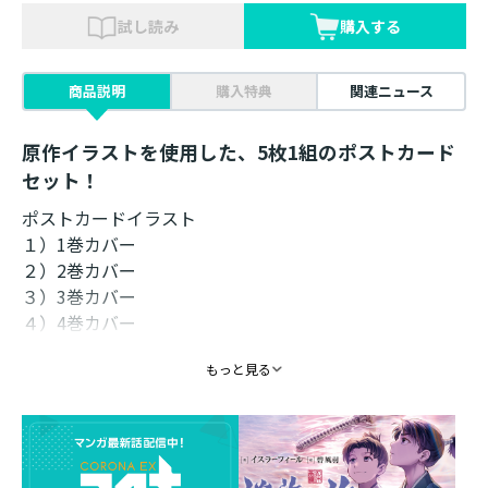
試し読み
購入する
商品説明
購入特典
関連ニュース
原作イラストを使用した、5枚1組のポストカード
セット！
ポストカードイラスト
１）1巻カバー
２）2巻カバー
３）3巻カバー
４）4巻カバー
５）舞台ポスター
もっと見る
カラー ： 片面
仕様 ： 5枚1セット
サイズ ： 各147mm×99mm