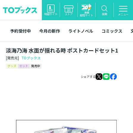
漫画
特設サイト
ストア
検索
メニュー
配信サイト
予約受付中
今月の新作
ライトノベル
コミックス
淡海乃海 水面が揺れる時 ポストカードセット1
[発売元]
TOブックス
グッズ
セット
発売中
シェアする