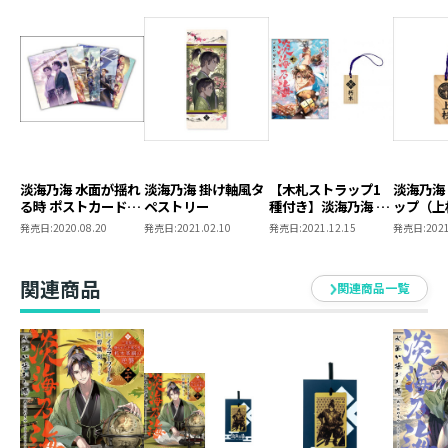
淡海乃海 水面が揺れ
淡海乃海 掛け軸風タ
【木札ストラップ1
淡海乃海
る時 ポストカードセ
ペストリー
種付き】淡海乃海 水
ップ（上
ット1
面が揺れる時 第7巻
発売日:
2020.08.20
発売日:
2021.02.10
発売日:
2021.12.15
発売日:
2021
（コロナ・コミック
ス）
関連商品
関連商品一覧