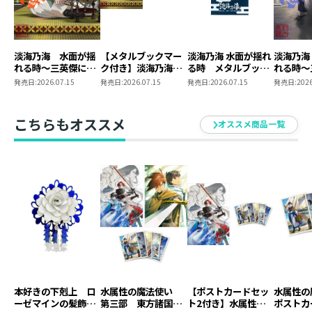
淡海乃海 水面が揺
【メタルブックマー
淡海乃海 水面が揺れ
淡海乃海
れる時～三英傑に嫌
ク付き】淡海乃海
る時 メタルブック
れる時～
われた不運な男、朽
水面が揺れる時～三
マーク
われた不
発売日:
2026.07.15
発売日:
2026.07.15
発売日:
2026.07.15
発売日:
2026
木基綱の逆襲～二十
英傑に嫌われた不運
木基綱の
な男、朽木基綱の逆
襲～20
こちらもオススメ
オススメ商品一覧
本好きの下剋上 ロ
水属性の魔法使い
【ポストカードセッ
水属性
ーゼマインの髪飾り
第三部 東方諸国編
ト2付き】水属性の
ポストカ