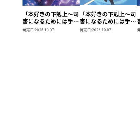
「本好きの下剋上～司
「本好きの下剋上～司
書になるためには手段
書になるためには手段
を選んでいられません
を選んでいられません
発売日:
2026.10.07
発売日:
2026.10.07
～ 領主の養女」DVD
～ 領主の養女」Blu-
Vol.8
ray BOXⅡ
V