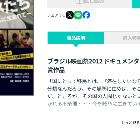
試し読み
シェアする
商品説明
購入特
ブラジル映画祭2012 ドキュメン
賞作品
「国にとって移民とは、『滞在したいな
分類なんだろう。その場所に住めば、そ
だ。ところが、その国の人間じゃないと
かれる不条理・・・今を懸命に生きてい
た。」
―― 岩井俊二(映画監督)
もっと見る
「2つの国のはざまに立って、頑張る彼