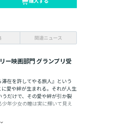
購入する
典
関連ニュース
タリー映画部門 グランプリ受
ら滞在を許してやる旅人』という
こに愛や絆が生まれる。それが人生
いうだけで、その愛や絆が引か裂
る少年少女の瞳は実に輝いて見え
らの姿に胸をうたれました。」