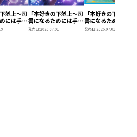
下剋上～司
「本好きの下剋上～司
「本好きの下剋上～
インメント
めには手段
書になるためには手段
書になるためには手
られません
を選んでいられません
を選んでいられませ
19
発売日:
2026.07.01
発売日:
2026.07.01
養女」DVD
～ 領主の養女」DVD
～ 領主の養女」Blu-
Vol.4
ray BOXⅠ