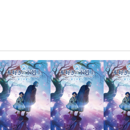
人、恋人と別れなくてはならず……。
品番 ： TOBA0085
本編 ： 88分
特典映像 ： 約33分
出演 ： 佐竹エドアルド、鈴木ユ
松村エドアルド、カルピノ・
監督 ： 津村公博、中村真夕
プロデューサー ： 津村公博
撮影 ： 中村真夕、津村公博、村
ミ・パウラ
編集 ： 中村真夕
提供 ： 浜松学院大学地域共創
支援 ： 国際交流基金
後援 ： 駐日ブラジル大使館、在
三井物産株式会社、一般社団
会
協力 ： Minority Youth J
インターナショナル日本