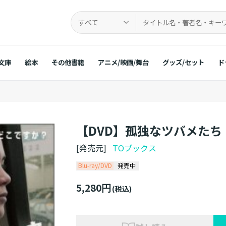
すべて
文庫
絵本
その他書籍
アニメ/映画/舞台
グッズ/セット
ド
【DVD】孤独なツバメたち
[発売元]
TOブックス
Blu-ray/DVD
発売中
5,280円
(税込)