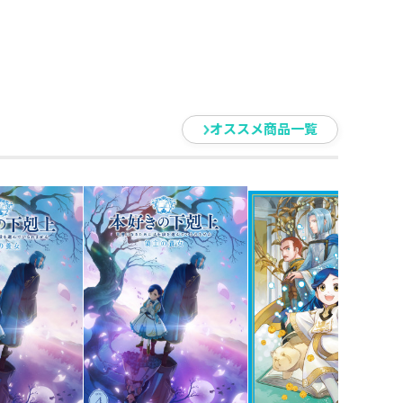
リ、佐藤アユミ・パウラ、
オススメ商品一覧
オタビオ ほか
井隆太、木村伸哉、佐藤アユ
センター
浜松ブラジル総領事館、
法人日本ブラジル中央協
apan、公益社団法人アムネスティ・