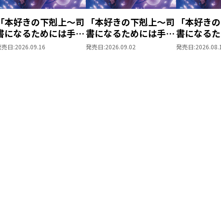
ジャンル ： ドキュメンタリー
「本好きの下剋上～司
「本好きの下剋上～司
「本好きの
発売元 ： ティー・オーエンタテ
書になるためには手段
書になるためには手段
書になるた
販売元 ： TOブックス
を選んでいられません
を選んでいられません
を選んでい
発売日:
2026.09.16
発売日:
2026.09.02
発売日:
2026.08.
～ 領主の養女」DVD
～ 領主の養女」DVD
～ 領主の
ol.7
Vol.6
Vol.5