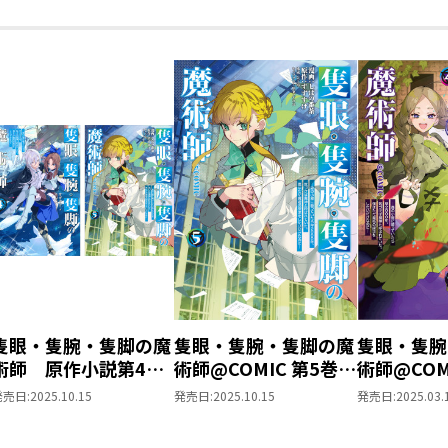
～
～
～
隻眼・隻腕・隻脚の魔
隻眼・隻腕・隻脚の魔
隻眼・隻腕
術師 原作小説第4巻
術師@COMIC 第5巻～
術師@COM
＋コミックス第5巻
森の小屋に籠っていた
森の小屋に
発売日:
2025.10.15
発売日:
2025.10.15
発売日:
2025.03.
2冊同時購入セット
ら早2000年。気づけ
ら早200
【特典SS付き】
ば魔神と呼ばれてい
ば魔神と呼