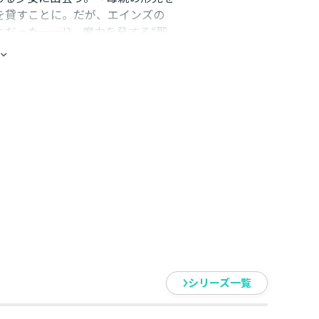
を貸すことに。だが、エインズの
だった──!? 魔力を発する“聖
トを巡って、新たな事件が幕を開け
を揺るがす、本格ファンタジー第3
シリーズ一覧