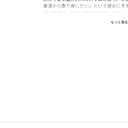
暴漢から取り戻したい」という彼女に手
真の思惑は、新たな魔術師を生み出すこと
遺物（せいいぶつ）”と化したペンダン
もっと見る
る！ のんきな最強魔術師の一歩が世界
巻！