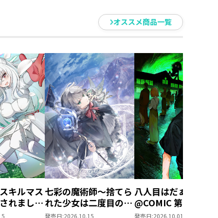
だ魔術の探
魔術の探求をしたいだ
だけなのに
けなのに～
オススメ商品一覧
スキルマス
七彩の魔術師～捨てら
八人目はだぁれ？
されました
れた少女は二度目の人
@COMIC 第1巻
ル創造』で
生を妖精と歩む～
15
発売日:
2026.10.15
発売日:
2026.10.01