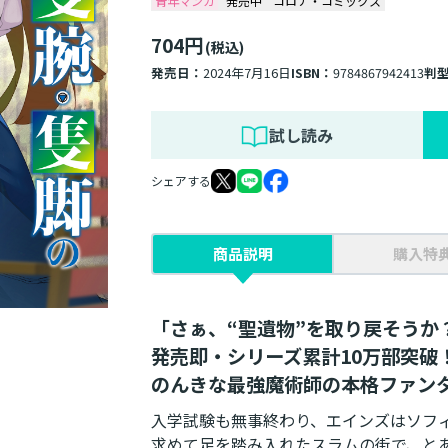
青年マンガ
発売中
コロナ・コミックス
704円
(税込)
発売日：
2024年7月16日
ISBN：
9784867942413
判
試し読み
シェアする
商品説明
購入特
「さぁ、“聖遺物”を取り戻そうか
発売即・シリーズ累計10万部突破
のんきな最強魔術師の本格ファン
入学試験も無事終わり、エインズはソフ
求めて足を踏み入れたスラムの街で、と