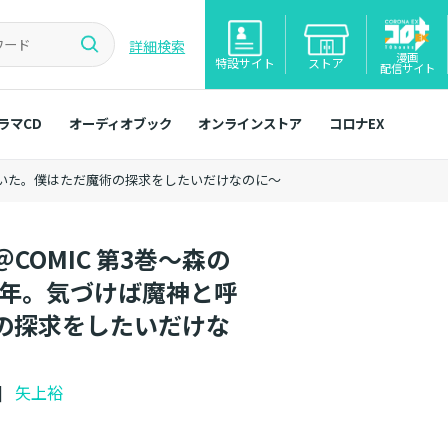
詳細検索
漫画
特設サイト
ストア
配信サイト
ラマCD
オーディオブック
オンラインストア
コロナEX
れていた。僕はただ魔術の探求をしたいだけなのに～
OMIC 第3巻～森の
0年。気づけば魔神と呼
の探求をしたいだけな
成]
矢上裕