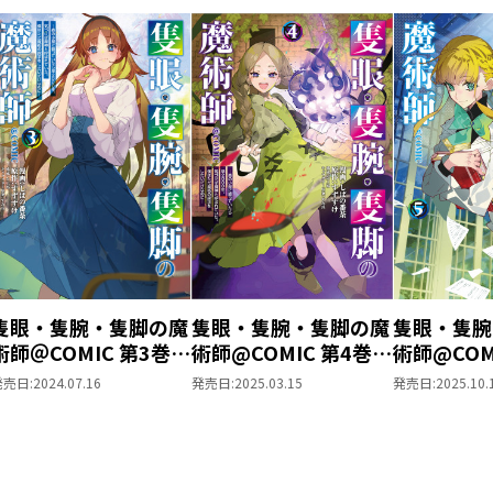
隻眼・隻腕・隻脚の魔
隻眼・隻腕・隻脚の魔
隻眼・隻腕
術師＠COMIC 第3巻～
術師@COMIC 第4巻～
術師@COM
森の小屋に籠っていた
森の小屋に籠っていた
森の小屋に
発売日:
2024.07.16
発売日:
2025.03.15
発売日:
2025.10.
ら早2000年。気づけ
ら早2000年。気づけ
ら早200
ば魔神と呼ばれてい
ば魔神と呼ばれてい
ば魔神と呼
た。僕はただ魔術の探
た。僕はただ魔術の探
た。僕はた
求をしたいだけなのに
求をしたいだけなのに
求をしたい