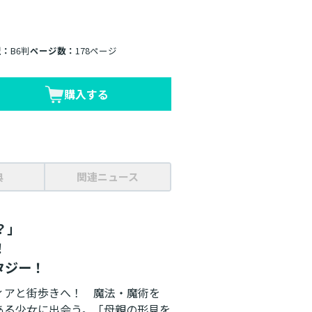
型：
B6判
ページ数：
178ページ
購入する
典
関連ニュース
？」
！
タジー！
ィアと街歩きへ！ 魔法・魔術を
ある少女に出会う。「母親の形見を