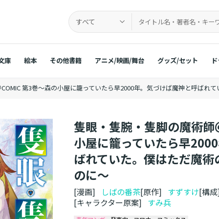
すべて
文庫
絵本
その他書籍
アニメ/映画/舞台
グッズ/セット
ド
COMIC 第3巻～森の小屋に籠っていたら早2000年。気づけば魔神と呼ば
隻眼・隻腕・隻脚の魔術師＠C
小屋に籠っていたら早200
ばれていた。僕はただ魔術
のに～
[漫画]
しばの番茶
[原作]
すずすけ
[構
[キャラクター原案]
すみ兵