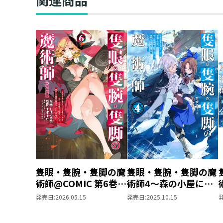
～
～
隻眼・隻腕・隻脚の魔
隻眼・隻腕・隻脚の魔
術師@COMIC 第6巻～
術師4～森の小屋に籠
森の小屋に籠っていた
っていたら早2000
発売日:
2026.05.15
発売日:
2025.10.15
ら早2000年。気づけ
年。気づけば魔神と呼
ば魔神と呼ばれてい
ばれていた。僕はただ