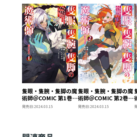
隻眼・隻腕・隻脚の魔
隻眼・隻腕・隻脚の魔
術師＠COMIC 第1巻～
術師＠COMIC 第2巻～
森の小屋に籠っていた
森の小屋に籠っていた
発売日:
2024.03.15
発売日:
2024.03.15
ら早2000年。気づけ
ら早2000年。気づけ
ば魔神と呼ばれてい
ば魔神と呼ばれてい
た。僕はただ魔術の探
た。僕はただ魔術の探
求をしたいだけなのに
求をしたいだけなのに
関連商品