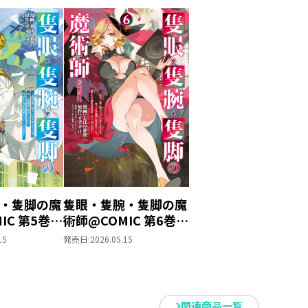
・隻脚の魔
隻眼・隻腕・隻脚の魔
IC 第5巻～
術師@COMIC 第6巻～
籠っていた
森の小屋に籠っていた
15
発売日:
2026.05.15
0年。気づけ
ら早2000年。気づけ
ばれてい
ば魔神と呼ばれてい
だ魔術の探
た。僕はただ魔術の探
だけなのに
求をしたいだけなのに
関連商品一覧