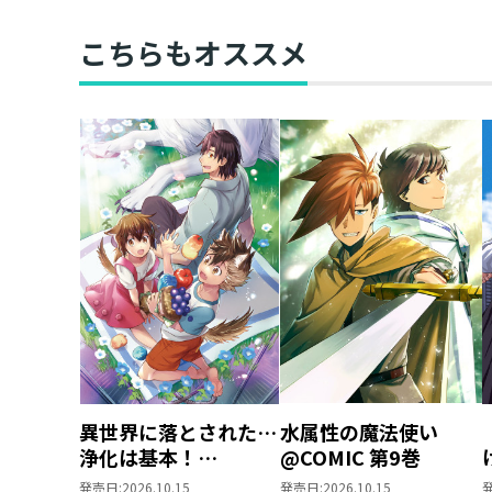
た。僕はただ魔術の探
魔術の探求をしたいだ
求をしたいだけなのに
けなのに～
こちらもオススメ
～
異世界に落とされた…
水属性の魔法使い
浄化は基本！
@COMIC 第9巻
@COMIC 第7巻
発売日:
2026.10.15
発売日:
2026.10.15