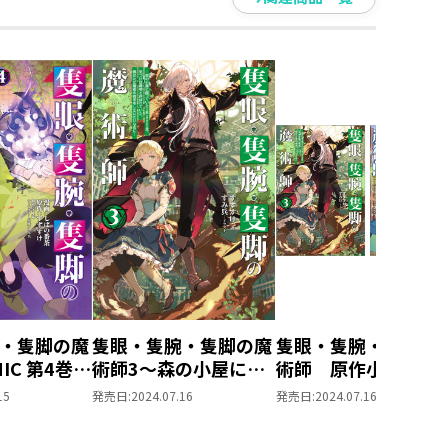
～
・隻脚の魔
隻眼・隻腕・隻脚の魔
隻眼・隻腕・隻脚の
IC 第4巻～
術師3～森の小屋に籠
術師 原作小説第3
籠っていた
っていたら早2000
＋コミックス第3
15
発売日:
2024.07.16
発売日:
2024.07.16
0年。気づけ
年。気づけば魔神と呼
2冊同時購入セット
ばれてい
ばれていた。僕はただ
【特典SS付き】