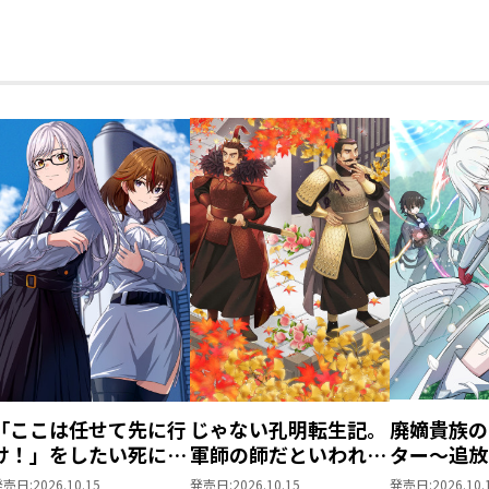
た。僕はただ魔術の探
た。僕はた
求をしたいだけなのに
求をしたい
～
～
「ここは任せて先に行
じゃない孔明転生記。
廃嫡貴族の
け！」をしたい死にた
軍師の師だといわれま
ター～追放
がりの望まぬ宇宙下剋
しても@COMIC 第3巻
が、『スキ
発売日:
2026.10.15
発売日:
2026.10.15
発売日:
2026.10.