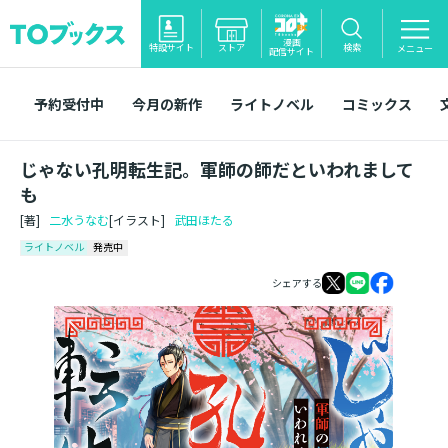
漫画
特設サイト
ストア
検索
メニュー
配信サイト
予約受付中
今月の新作
ライトノベル
コミックス
じゃない孔明転生記。軍師の師だといわれまして
も
[著]
二水うなむ
[イラスト]
武田ほたる
ライトノベル
発売中
シェアする