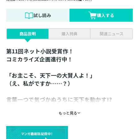
試し読み
購入する
商品説明
購入特典
関連ニュース
第11回ネット小説受賞作！
コミカライズ企画進行中！
「お主こそ、天下一の大賢人よ！」
（え、私がですか……？）
言葉一つで気づかぬうちに天下を動かす!?
昼行燈な在野の賢者による、勘違いだらけのスペ
もっと見る
クタクル三国志、開幕！
書き下ろし番外編収録！