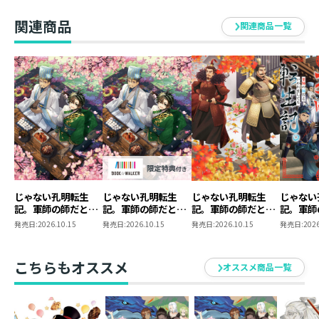
クス第1
二水うなむ
購入セッ
関連商品
関連商品一覧
付き】
本作で第11回ネット小説大賞の小説賞を受賞し、作家デ
ビュー。
趣味は読書。ライトノベルと漫画を好む。
本棚の空きスペースがないため、最近は電子書籍になび
きはじめている。
歴史物を書くにあたって、県立図書館のありがたみを実
感する日々。
武田ほたる
じゃない孔明転生
じゃない孔明転生
じゃない孔明転生
じゃない
イラストレーター。茨城県在住。
記。軍師の師だとい
記。軍師の師だとい
記。軍師の師だとい
記。軍師
大好きな三国志をテーマにした作品にイラストを描かせ
われましても5
われましても
われましても
われまし
発売日:
2026.10.15
発売日:
2026.10.15
発売日:
2026.10.15
発売日:
2026
5【BOOK☆WALKER
@COMIC 第3巻
て頂き本当に嬉しいです！
限定書き下ろしSS付
楽しく描いていたのを感じ取って頂けたら幸いです。
き】
こちらもオススメ
オススメ商品一覧