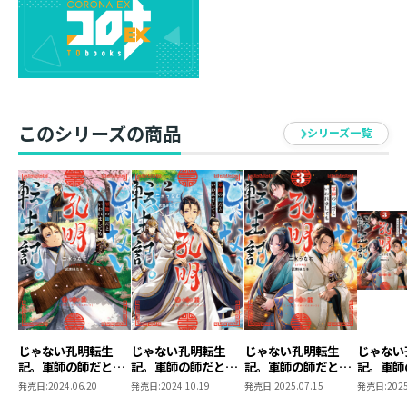
時は後漢末。
冴えない中年が転生したのは諸葛孔明……ではなく、胡
昭という字【ルビ：あざな】が同じなだけの別人だっ
た。
あまりに数奇な運命に愚痴をこぼしつつも、乱世を翔る
という柄でもないと彼は田舎での隠遁生活を決意する。
このシリーズの商品
シリーズ一覧
ところが、生活のために現代知識を使っているうちに、
名士としての声望はうなぎのぼり！
袁紹や曹操から熱烈に勧誘されるばかりか、門下で学び
たいと若き日の司馬懿や後の魏文帝・曹丕まで押しかけ
てくる。
平穏を守るため仕官回避に奔走するものの、逆に彼の存
在は歴史を揺るがすほどに大きくなっていくのであった
――。
言葉一つで気づかぬうちに天下を動かす！
昼行燈な在野の賢者による、勘違いだらけのスペクタク
じゃない孔明転生
じゃない孔明転生
じゃない孔明転生
じゃない
ル三国志、開幕！
記。軍師の師だとい
記。軍師の師だとい
記。軍師の師だとい
記。軍師
われましても
われましても２
われましても３
われまし
発売日:
2024.06.20
発売日:
2024.10.19
発売日:
2025.07.15
発売日:
2025
小説第3