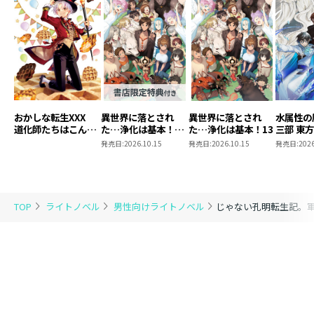
おかしな転生XXX
異世界に落とされ
異世界に落とされ
水属性の
道化師たちはこんが
た…浄化は基本！
た…浄化は基本！13
三部 東
りと
13【ピッコマ限定
発売日:
2026.10.15
発売日:
2026.10.15
発売日:
2026
SS付き】
TOP
ライトノベル
男性向けライトノベル
じゃない孔明転生記。