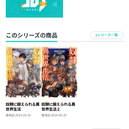
始まったのは鍛錬の日々。
朝から晩まで走り込み、絶え間ない斬撃を避け、レンガ
の壁を打ち砕く。
誰もが逃げ出す特訓も幼い頃から修行慣れした彼にはな
んのその！
このシリーズの商品
シリーズ一覧
前代未聞の急成長で、周囲からも一目置かれる存在へ！
そして、ついに脱獄決行日が訪れる!?
人生崖っぷち少年が美少女奴隷と、拳で切り拓く最強へ
の成長冒険譚！
路地裏の茶屋
はじめまして！ この本を手に取っていただきありがと
うございます。
路地裏の茶屋と申します。岡山生まれ、岡山育ちの田舎
奴隷に鍛えられる異
奴隷に鍛えられる異
世界生活
世界生活２
者です。
発売日:
2024.06.20
発売日:
2024.09.20
好きな合気道の技は片手取り四方投げ。
フクちゃん可愛いよフクちゃん。