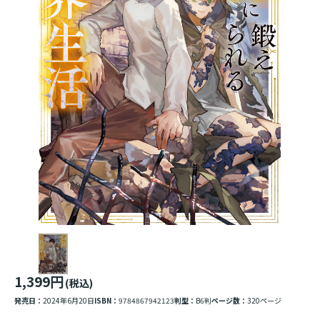
1,399円
(税込)
発売日：
2024年6月20日
ISBN：
9784867942123
判型：
B6判
ページ数：
320ページ