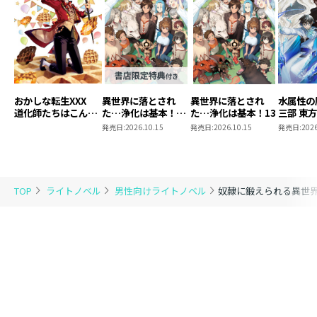
おかしな転生XXX
異世界に落とされ
異世界に落とされ
水属性の
道化師たちはこんが
た…浄化は基本！
た…浄化は基本！13
三部 東
りと
13【ピッコマ限定
発売日:
2026.10.15
発売日:
2026.10.15
発売日:
2026
SS付き】
TOP
ライトノベル
男性向けライトノベル
奴隷に鍛えられる異世