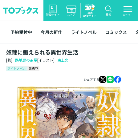
漫画
特設サイト
ストア
検索
メニュー
配信サイト
予約受付中
今月の新作
ライトノベル
コミックス
奴隷に鍛えられる異世界生活
[著]
路地裏の茶屋
[イラスト]
東上文
ライトノベル
発売中
シェアする