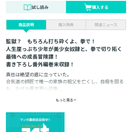
試し読み
購入する
商品説明
購入特典
関連ニュース
監獄？ もちろん打ち砕くよ、拳で！
人生崖っぷち少年が美少女奴隷と、拳で切り拓く
最強への成長冒険譚！
書き下ろし番外編巻末収録！
真也は絶望の底に立っていた。
合気道の師匠で唯一の家族の祖父を亡くし、自殺を図る
も、なぜか異世界へ召喚。
チートで一発逆転を夢見るも、なんの能力もなく投獄さ
もっと見る
れる。
しかし、呪いに蝕まれた奴隷少女との出会いが運命を変
えた！
どんな苦境も諦めないファスの言葉に生きる気力を取り
戻すと、共に脱出し彼女を守り抜こうと決意！