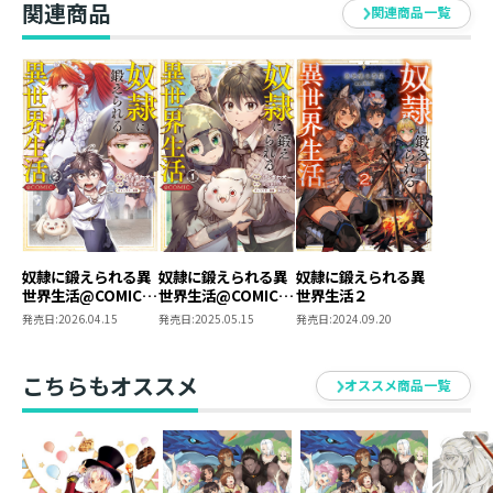
異世界を旅する真也君達の冒険を楽しんでいただければ
関連商品
関連商品一覧
幸いです。
東上文
初めまして、イラストレーターの東上文です。
今作の主人公は三白眼気味なのですが、白目の多いキャ
ラクターを描くのはおそらく初めて！ 新鮮です。
そして徒手空拳系主人公を描くのも初めてなので、この
作品を通して格闘技に詳しくなれる...かも？
奴隷に鍛えられる異
奴隷に鍛えられる異
奴隷に鍛えられる異
世界生活@COMIC
世界生活@COMIC
世界生活２
第2巻
第1巻
発売日:
2026.04.15
発売日:
2025.05.15
発売日:
2024.09.20
こちらもオススメ
オススメ商品一覧