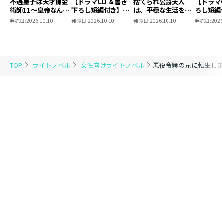
不遇皇子は天才錬金
【ドラマCD ＆書き
捨てられ公爵夫人
【ドラマ
術師11～皇帝なんて
下ろし短編付き】捨
は、平穏な生活をお
ろし短編
柄じゃないので弟妹
てられ公爵夫人は、
望みのようです5
られ公爵
発売日:
2026.10.10
発売日:
2026.10.10
発売日:
2026.10.10
発売日:
2026
を可愛がりたい～
平穏な生活をお望み
穏な生活
のようです5【著：
ようです
カレヤタミエ 直筆
サイン本】
TOP
ライトノベル
女性向けライトノベル
悪役令嬢の兄に転生しま