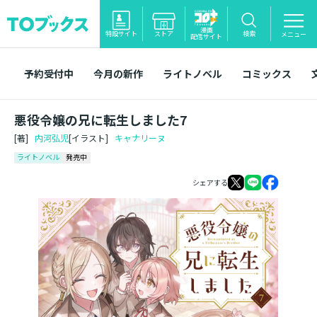
漫画
特設サイト
ストア
検索
メニュー
配信サイト
予約受付中
今月の新作
ライトノベル
コミックス
悪役令嬢の兄に転生しました7
[著]
内河弘児
[イラスト]
キャナリーヌ
ライトノベル
発売中
シェアする