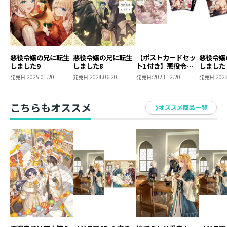
ちも良くって最高です！
あとは、科学の進歩で紙の本と電子書籍でしおりの共有
が出来る様になれば完璧ですよね。
未来を信じて！
悪役令嬢の兄に転生
悪役令嬢の兄に転生
【ポストカードセッ
悪役令嬢
キャナリーヌ
しました9
しました8
ト1付き】悪役令嬢
しました
の兄に転生しました
ードセッ
発売日:
2025.01.20
発売日:
2024.06.20
発売日:
2023.12.20
発売日:
2023
7巻発売おめでとうございます！
7
制服に身を包み学園生活を楽しむ、
すこし大きくなったみんなを楽しく描かせていただきま
こちらもオススメ
オススメ商品一覧
した。
本編とあわせて楽しんでいただけましたら幸いです！