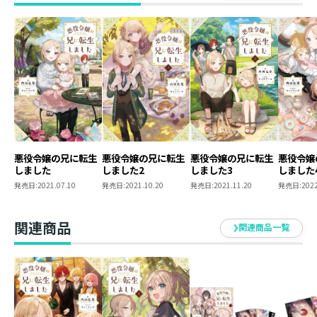
対象の一人、同級生魔導士ルート攻略対象【ラトゥー
ル】と遭遇。 彼は、ゲームでは「学園に馴染めず、唯一
優しいヒロインに恋に落ち、想いのあまり放った精神支
配魔法を誤って悪役令嬢ディアーナにあてる」設定。当
然、兄は巻き込まれ事故阻止に動き始める。まずはその
交友関係を広げようと、髪を整え瓶底メガネを変え好青
年にイメチェン。魔法の勉強会で友達作りのお手伝い。
徐々に効果が出てきたようだが？ ゲームが始まったっ
て兄は妹の破滅フラグを回避するだけ！ フルラブ・フ
ァンタジー第７巻！
悪役令嬢の兄に転生
悪役令嬢の兄に転生
悪役令嬢の兄に転生
悪役令嬢
しました
しました2
しました3
しました
書き下ろし番外編3本＆描き下ろし漫画を豪華収録！
発売日:
2021.07.10
発売日:
2021.10.20
発売日:
2021.11.20
発売日:
2022
内河弘児
関連商品
関連商品一覧
本作でデビュー。
最近、電子書籍リーダーを購入しました。電子ペーパー
方式なので白黒オンリーですが、画面が広いためスマホ
で読むより快適です。
専用端末なのでページ送りもストレスがないし電池の持