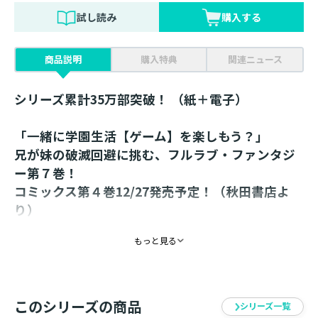
試し読み
購入する
商品説明
購入特典
関連ニュース
シリーズ累計35万部突破！ （紙＋電子）
「一緒に学園生活【ゲーム】を楽しもう？」
兄が妹の破滅回避に挑む、フルラブ・ファンタジ
ー第７巻！
コミックス第４巻12/27発売予定！（秋田書店よ
り）
書き下ろし番外編+電子特典SS収録！
もっと見る
破滅フラグを幾度もへし折ってきたカインは、入学式
【ゲームオープニング】での愛する妹の姿に大感激して
いた。随所に魔法が溢れる学園を見ながら、ゲームが無
事にはじまる……と安心したのも束の間、まだ見ぬ攻略
このシリーズの商品
シリーズ一覧