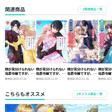
第1巻
第2巻
第3巻
関連商品
関連商品一覧
顔が見分けられない
顔が見分けられない
顔が見分けられない
顔が見分
伯爵令嬢ですが、悪
伯爵令嬢ですが、悪
伯爵令嬢ですが、悪
伯爵令嬢
人公爵様に溺愛され
人公爵様に溺愛され
人公爵様に溺愛され
人公爵様
発売日:
2025.07.01
発売日:
2024.12.14
発売日:
2023.11.20
発売日:
2023
ています@COMIC
ています@COMIC
ています2
ています
第3巻
第2巻
こちらもオススメ
オススメ商品一覧