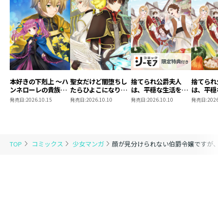
本好きの下剋上 ～ハ
聖女だけど闇堕ちし
捨てられ公爵夫人
捨てられ
ンネローレの貴族院
たらひよこになりま
は、平穏な生活をお
は、平穏
五年生～ 「恋してみ
した！@COMIC 第4
望みのようです
望みのよ
発売日:
2026.10.15
発売日:
2026.10.10
発売日:
2026.10.10
発売日:
2026
たいお姫様 2」
巻
@COMIC 第3巻【シ
@COMI
ーモア限定描き下ろ
しマンガ付き】
TOP
コミックス
少女マンガ
顔が見分けられない伯爵令嬢ですが、悪