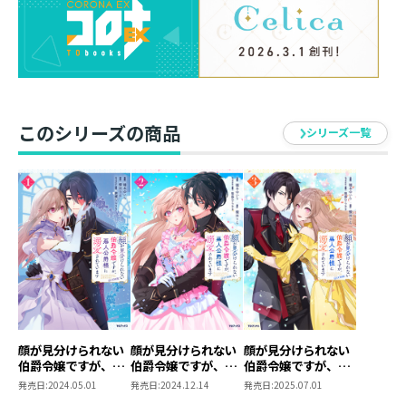
しかし、嫁ぎ先でサラが出会った彼は噂と全く違ってい
た！？
「君には笑っていてほしい」
カリクスの優しさに触れ、徐々に自信を取り戻していく
サラだったが、かつて社交界で最大の失態を犯した相手
に再会してしまい――？
このシリーズの商品
シリーズ一覧
顔が見分けられない
顔が見分けられない
顔が見分けられない
伯爵令嬢ですが、悪
伯爵令嬢ですが、悪
伯爵令嬢ですが、悪
人公爵様に溺愛され
人公爵様に溺愛され
人公爵様に溺愛され
発売日:
2024.05.01
発売日:
2024.12.14
発売日:
2025.07.01
ています@COMIC
ています@COMIC
ています@COMIC