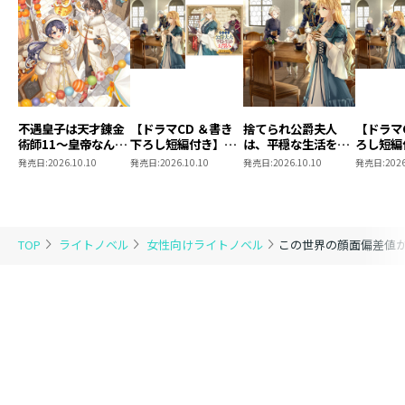
不遇皇子は天才錬金
【ドラマCD ＆書き
捨てられ公爵夫人
【ドラマ
術師11～皇帝なんて
下ろし短編付き】捨
は、平穏な生活をお
ろし短編
柄じゃないので弟妹
てられ公爵夫人は、
望みのようです5
られ公爵
発売日:
2026.10.10
発売日:
2026.10.10
発売日:
2026.10.10
発売日:
2026
を可愛がりたい～
平穏な生活をお望み
穏な生活
のようです5【著：
ようです
カレヤタミエ 直筆
サイン本】
TOP
ライトノベル
女性向けライトノベル
この世界の顔面偏差値が