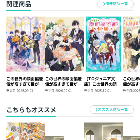
関連商品
います。その結果、胃と体脂肪が拡張するという自業自
関連商品一覧
得に頭を悩ませ中。合言葉は『美味しいから仕方がない
よね』
この世界の顔面偏差
この世界の顔面偏差
【TOジュニア文
この世界
値が高すぎて目が痛
値が高すぎて目が痛
庫】この世界の顔面
値が高す
い10
い～突然始まる異世
偏差値が高すぎて目
い９
発売日:
2026.09.01
発売日:
2026.09.01
発売日:
2025.12.01
発売日:
2025
界溺愛生活～
が痛い2
@COMIC 第1巻
こちらもオススメ
オススメ商品一覧