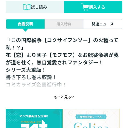
試し読み
購入する
商品説明
購入特典
関連ニュース
「この国際紛争【コクサイフンソー】の火種って
私！？」
花【恋】より団子【モフモフ】なお転婆令嬢が我
が道を往く、無自覚愛されファンタジー！
シリーズ大重版！
書き下ろし巻末収録！
コミカライズ企画進行中！
【あらすじ】
もっと見る
女性不足の世界に転生した私は王家の夜会後、突然アシ
ュル殿下から宣戦布告【ラブコール】を受けた。周囲の
婚約者たちが臨戦態勢に入る中、オリヴァー兄様が、留