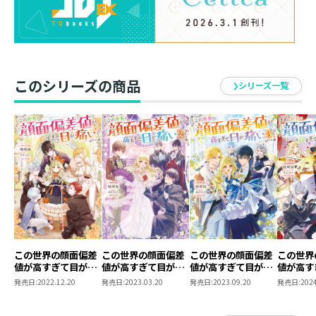
学してきた獣人王国の王女様にロックオンされちゃっ
た！？ 獣人のモフモフな外見に心ときめいていたのも
束の間、彼女らの傍若無人な振る舞いに開いた口が塞が
らない。しかも、その言動の裏には思惑があるよう
で？ なんにせよ、目の前の理不尽は見過ごせない！
このシリーズの商品
危ない橋を渡る私を守るためか、犬猿の仲の王族とお兄
シリーズ一覧
様たちが一時共同戦線を組むと、事態は深刻な外交問題
へ発展していって……あれ、、この国際紛争【コクサイ
フンソー】の火種って私！？
花【恋】より団子【モフモフ】なお転婆令嬢が我が道を
往く、無自覚愛されファンタジー、第三弾！
著者について
●暁晴海
東京都在住。
この世界の顔面偏差
この世界の顔面偏差
この世界の顔面偏差
この世界
値が高すぎて目が痛
値が高すぎて目が痛
値が高すぎて目が痛
値が高す
暑くなっても、脳内妄想だけは元気に躍っております。
い
い2
い3
い4
発売日:
2022.12.20
発売日:
2023.03.20
発売日:
2023.09.20
発売日:
2024
夏は冷たいもので胃を痛めやすい為、カフェではパフェ
ではなく、好物のスフレパンケーキを食す日々を送って