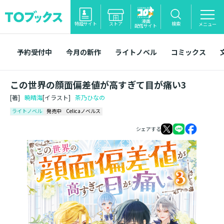
漫画
特設サイト
ストア
検索
メニュー
配信サイト
予約受付中
今月の新作
ライトノベル
コミックス
この世界の顔面偏差値が高すぎて目が痛い3
[著]
暁晴海
[イラスト]
茶乃ひなの
ライトノベル
発売中
Celicaノベルス
シェアする