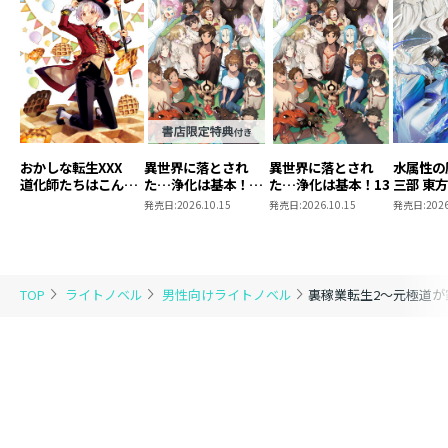
おかしな転生XXX
異世界に落とされ
異世界に落とされ
水属性の
道化師たちはこんが
た…浄化は基本！
た…浄化は基本！13
三部 東
りと
13【ピッコマ限定
発売日:
2026.10.15
発売日:
2026.10.15
発売日:
2026
SS付き】
TOP
ライトノベル
男性向けライトノベル
裏稼業転生2～元極道