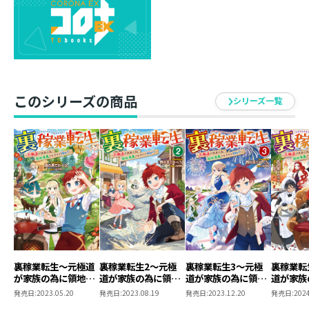
飴を売り込んだり、カタギ【家族】を貶めるチンピラと
決闘したりと、一家のさらなる発展のために東奔西走し
ていた。その評判は王家にも届き、若干12歳で爵位を授
与された上、王族管轄の土地まで譲り受けることに。早
速、統治を任された職人の街・マイスタへ赴くも、そこ
は闇組織に牛耳られている問題山積みの地区だった！
このシリーズの商品
《ゴクドー》スキルを活かして家族同然の信頼関係を築
シリーズ一覧
いた職人たちと結託し、街を立て直そうとするのだ
が……？
元極道少年の義理と人情の領地経営ファンタジー、第二
弾！
著者について
●西の果てのぺろ。
西の果て、長崎県在住。投稿サイト・カクヨム様を中心
に執筆中。読者様の温かいコメントに日々救われている
裏稼業転生～元極道
裏稼業転生2～元極
裏稼業転生3～元極
裏稼業転
が家族の為に領地発
道が家族の為に領地
道が家族の為に領地
道が家族
ガラスのハートを持った人です。
展させますが何か？
発展させますが何
発展させますが何
発展させ
発売日:
2023.05.20
発売日:
2023.08.19
発売日:
2023.12.20
発売日:
2024
～
か？～
か？～
か？～