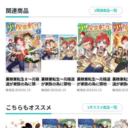
関連商品
関連商品一覧
裏稼業転生８～元極
裏稼業転生～元極道
裏稼業転生～元極道
裏稼業転
道が家族の為に領地
が家族の為に領地発
が家族の為に領地発
道が家族
発展させますが何
展させますが何か？
展させますが何か？
発展させ
発売日:
2026.01.15
発売日:
2026.01.15
発売日:
2026.01.15
発売日:
2025
か？～
～ 原作小説第8巻
～@COMIC 第2巻
か？～
＋コミックス第2
巻 2冊同時購入セ
こちらもオススメ
オススメ商品一覧
ット【特典SS付き】