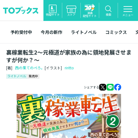
漫画
特設サイト
ストア
検索
メニュー
配信サイト
予約受付中
今月の新作
ライトノベル
コミックス
裏稼業転生2～元極道が家族の為に領地発展させま
すが何か？～
[著]
西の果てのぺろ。
[イラスト]
riritto
ライトノベル
発売中
シェアする