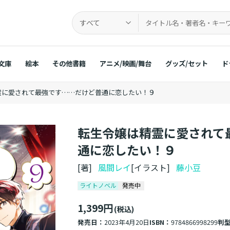
すべて
文庫
絵本
その他書籍
アニメ/映画/舞台
グッズ/セット
ド
霊に愛されて最強です……だけど普通に恋したい！９
転生令嬢は精霊に愛されて
通に恋したい！９
[著]
風間レイ
[イラスト]
藤小豆
ライトノベル
発売中
1,399円
(税込)
発売日：
2023年4月20日
ISBN：
9784866998299
判