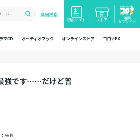
詳細検索
漫画
特設サイト
ストア
配信サイト
ラマCD
オーディオブック
オンラインストア
コロナEX
最強です……だけど普
型：
A6判