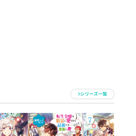
えて感慨深いわ。
徒の人質に！？
呼び出す計画って……。
とを知って、
ていたみたい。
、ありがとうね。
る！
、大人気恋愛ファンタジー第9弾!
シリーズ一覧