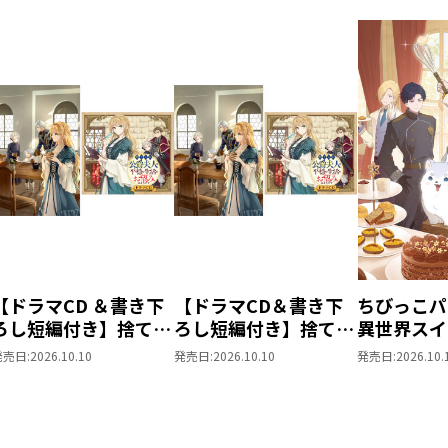
【ドラマCD ＆書き下
【ドラマCD＆書き下
ちびっこパ
ろし短編付き】捨てら
ろし短編付き】捨てら
異世界スイ
れ公爵夫人は、平穏な
れ公爵夫人は、平穏な
パパともふ
発売日:
2026.10.10
発売日:
2026.10.10
発売日:
2026.10.
生活をお望みのようで
生活をお望みのようで
な仲間と美
す5【著：カレヤタミ
す5
を過ごしま
エ 直筆サイン本】