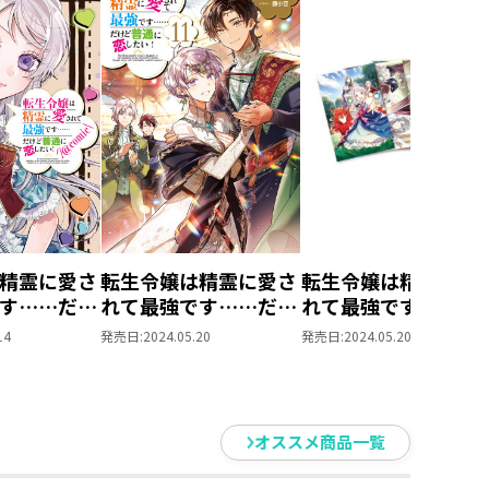
精霊に愛さ
転生令嬢は精霊に愛さ
転生令嬢は精霊に愛
す……だけ
れて最強です……だけ
れて最強です……だ
したい！＠
ど普通に恋したい！
ど普通に恋したい
14
発売日:
2024.05.20
発売日:
2024.05.20
5巻
11
ポストカードセット
オススメ商品一覧