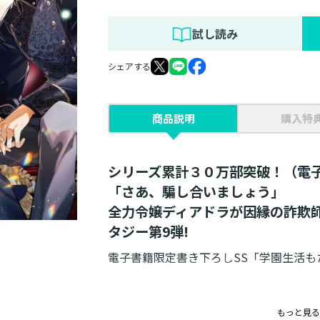
試し読み
シェアする
商品説明
購入特
シリーズ累計３０万部突破！（電
「さあ、騙し合いましょう」
全力令嬢ディアドラが因縁の詐欺
タジー第9弾!
電子書籍限定書き下ろしSS「学園生活も
【あらすじ】
もっと見る