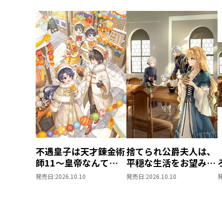
不遇皇子は天才錬金術
捨てられ公爵夫人は、
師11～皇帝なんて柄
平穏な生活をお望みの
じゃないので弟妹を可
ようです5
発売日:
2026.10.10
発売日:
2026.10.10
愛がりたい～