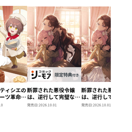
ティシエの
断罪された悪役令嬢
断罪された悪役令嬢
ーツ革命～
は、逆行して完璧な悪
は、逆行して完璧な
もふと愉快
女を目指す11【シー
女を目指す11
10
発売日:
2026.10.01
発売日:
2026.10.01
味しい毎日
モア限定書き下ろし
す！～
SS付き】