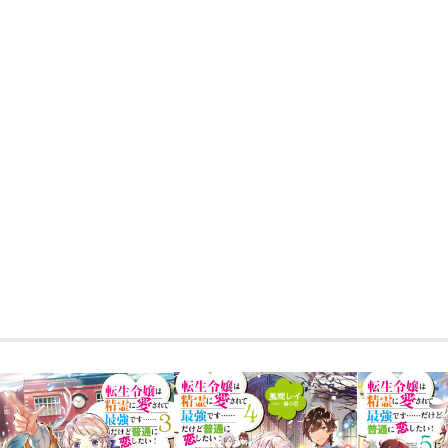
ついに皇帝の戴冠式が開催される。
皆どんどん立派になって帝国に精霊が増
なのに、お友達のカーラがニコデムス教
しかも結婚詐欺をしかけて、私を婚礼に
彼女は私がニコデムスに狙われているこ
尻尾を掴むためにあえて囮になってくれ
そんな危険なことしないでって思うけど
あとは任せなさい。
計画に乗っかるふりして、騙し返してや
全力令嬢ディアドラが因縁の詐欺師を騙す