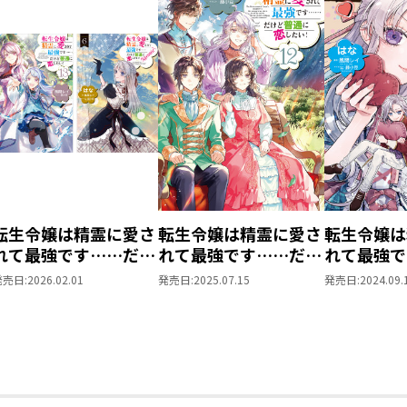
転生令嬢は精霊に愛さ
転生令嬢は精霊に愛さ
転生令嬢は
れて最強です……だけ
れて最強です……だけ
れて最強で
ど普通に恋したい！
ど普通に恋したい！
ど普通に恋
発売日:
2026.02.01
発売日:
2025.07.15
発売日:
2024.09.
原作小説第13巻＋コ
12
COMIC 第
ミックス第6巻 2冊
同時購入セット【特典
SS付き】