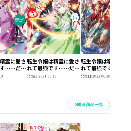
精霊に愛さ
転生令嬢は精霊に愛さ
転生令嬢は精霊に愛
す……だけ
れて最強です……だけ
れて最強です……だ
したい！５
ど普通に恋したい！６
ど普通に恋したい！
19
発売日:
2021.09.18
発売日:
2022.06.20
関連商品一覧