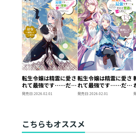
転生令嬢は精霊に愛さ
転生令嬢は精霊に愛さ
れて最強です……だけ
れて最強です……だけ
ど普通に恋したい！＠
ど普通に恋したい！
発売日:
2026.02.01
発売日:
2026.02.01
COMIC 第6巻
13
こちらもオススメ