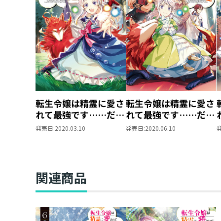
転生令嬢は精霊に愛さ
転生令嬢は精霊に愛さ
れて最強です……だけ
れて最強です……だけ
ど普通に恋したい！
ど普通に恋したい！2
発売日:
2020.03.10
発売日:
2020.06.10
関連商品