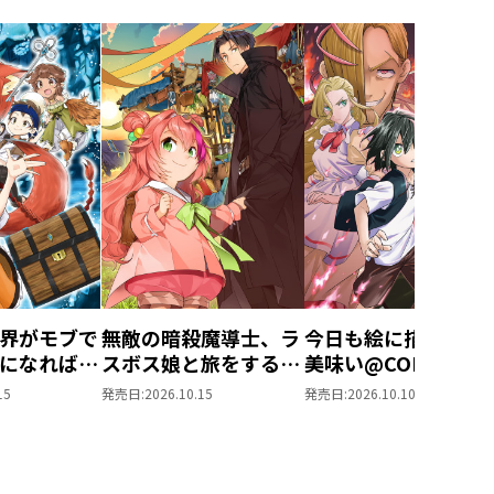
界がモブで
無敵の暗殺魔導士、ラ
今日も絵に描いた餅
になれば最
スボス娘と旅をする
美味い@COMIC 第1
ことを知っ
@COMIC 第2巻
巻
15
発売日:
2026.10.15
発売日:
2026.10.10
MIC 第2巻