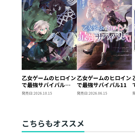
乙女ゲームのヒロイン
乙女ゲームのヒロイン
で最強サバイバル
で最強サバイバル11
@COMIC 第9巻
発売日:
2026.10.15
発売日:
2026.06.15
こちらもオススメ