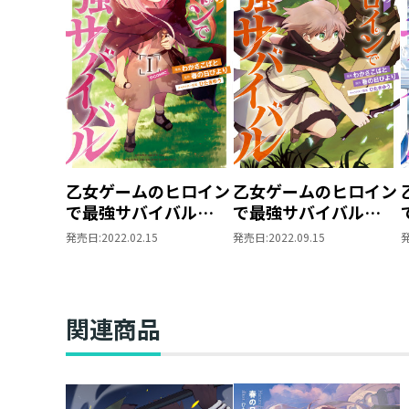
乙女ゲームのヒロイン
乙女ゲームのヒロイン
で最強サバイバル
で最強サバイバル
@COMIC 第1巻
@COMIC 第2巻
発売日:
2022.02.15
発売日:
2022.09.15
関連商品