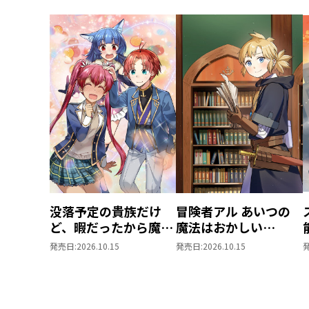
没落予定の貴族だけ
冒険者アル あいつの
ど、暇だったから魔法
魔法はおかしい
を極めてみた
@COMIC 第5巻
発売日:
2026.10.15
発売日:
2026.10.15
@COMIC 第13巻