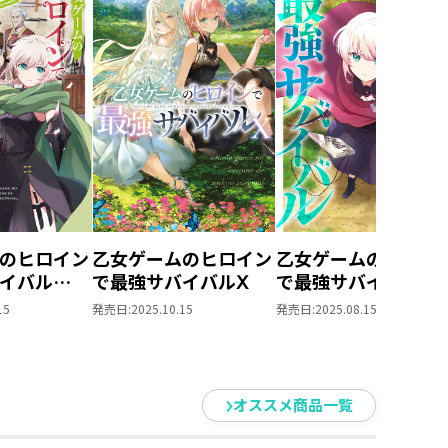
のヒロイン
乙女ゲームのヒロイン
乙女ゲームのヒロイ
イバル
で最強サバイバルⅩ
で最強サバイバル
第8巻
@COMIC 第7巻
15
発売日:
2025.10.15
発売日:
2025.08.15
オススメ商品一覧