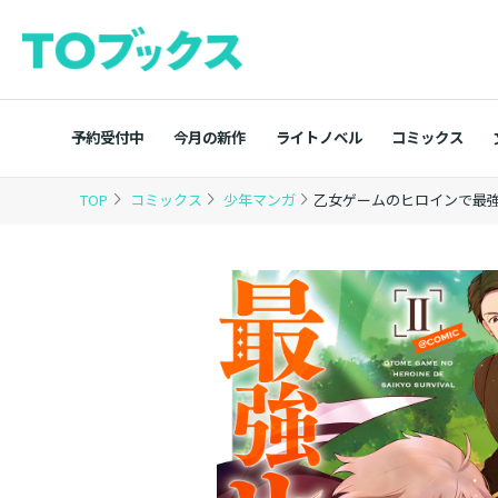
予約受付中
今月の新作
ライトノベル
コミックス
TOP
コミックス
少年マンガ
乙女ゲームのヒロインで最強サ