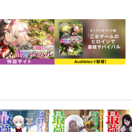
自らが「乙女ゲーム」の主人公だと知っ
ひとりで生きていく力を求める彼女は、
戦いぶりで彼に一目を置かれたアリアは
胡散臭すぎる相手だが、「斥候」の技術
る。
冒険者になり新しい武器を手に入れと、
最中、ふとした人間のぬくもりに触れて
だが――。
残酷にも世界はアリア（少女）に厳しい
たどり着いた仕事先で、歓迎されるどこ
ず……？
「上等だ、証明してやる！」
戦うヒロインが魅せる、壮絶＆爽快な異