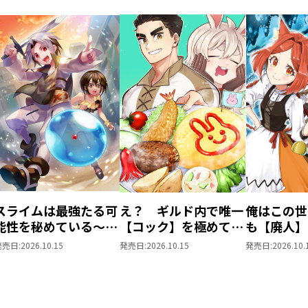
スライムは最強たる可
え？ ギルド内で唯一
俺はこの世
能性を秘めている～２
【コック】を極めてる
も【廃人】
回目の人生、ちゃんと
俺をクビですか？
強になれる
発売日:
2026.10.15
発売日:
2026.10.15
発売日:
2026.10.
スライムと向き合いま
@COMIC 第2巻
ている@CO
す～@COMIC 第3巻