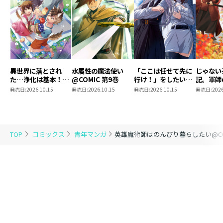
異世界に落とされ
水属性の魔法使い
「ここは任せて先に
じゃない
た…浄化は基本！
@COMIC 第9巻
行け！」をしたい死
記。軍師
@COMIC 第7巻
にたがりの望まぬ宇
われまし
発売日:
2026.10.15
発売日:
2026.10.15
発売日:
2026.10.15
発売日:
2026
宙下剋上@COMIC
@COMI
第4巻
TOP
コミックス
青年マンガ
英雄魔術師はのんびり暮らしたい@COM