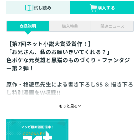
試し読み
購入する
商品説明
購入特典
関連ニュース
【第7回ネット小説大賞受賞作！】
「お兄さん、私のお願いきいてくれる？」
色ボケな元英雄と黒猫のものづくり・ファンタジ
ー第２弾！
原作・柊遊馬先生による書き下ろしSS ＆ 描き下ろ
し特別漫画をW収録!!
【あらすじ】
もっと見る
無事男装王女アーリィーを王都へ届けた
元英雄魔術師のジンとベルは冒険者生活をスタート！
散歩代わりのダンジョン攻略にワイバーン討伐と、