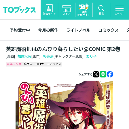
漫画
特設サイト
ストア
検索
メニュー
配信サイト
予約受付中
今月の新作
ライトノベル
コミックス
英雄魔術師はのんびり暮らしたい@COMIC 第2巻
[漫画]
福成冠智
[原作]
柊遊馬
[キャラクター原案]
あり子
青年マンガ
発売中
コロナ・コミックス
シェアする