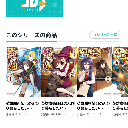
Fランクと思えない自由気ままな生活を送るのだが――。
胡散臭すぎて、受付嬢や副ギルド長に目をつけられてし
まう！
さらには道具屋の魔女の色気に負けて、素材集めを安請
け合いまでする始末。
このシリーズの商品
便利な魔道具と得意の魔法で彼女たちの度肝をぬけ……
シリーズ一覧
るのか！？
英雄魔術師はのんび
英雄魔術師はのんび
英雄魔術師はのんび
英雄魔術
り暮らしたい
り暮らしたい
り暮らしたい
り暮らし
@COMIC 第1巻
@COMIC 第2巻
@COMIC 第3巻
@COMI
発売日:
2021.05.15
発売日:
2021.08.16
発売日:
2021.12.15
発売日:
2022