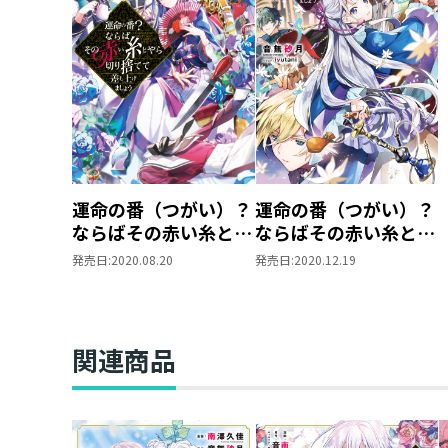
運命の番（つがい）？
運命の番（つがい）？
ならばその赤い糸とや
ならばその赤い糸とや
ら切り捨てて差し上げ
ら切り捨てて差し上げ
発売日:
2020.08.20
発売日:
2020.12.19
ましょう
ましょう2
関連商品