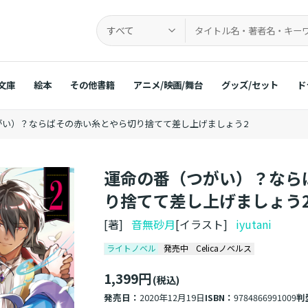
すべて
文庫
絵本
その他書籍
アニメ/映画/舞台
グッズ/セット
ド
がい）？ならばその赤い糸とやら切り捨てて差し上げましょう2
運命の番（つがい）？なら
り捨てて差し上げましょう
[著]
音無砂月
[イラスト]
iyutani
ライトノベル
発売中
Celicaノベルス
1,399円
(税込)
発売日：
2020年12月19日
ISBN：
9784866991009
判