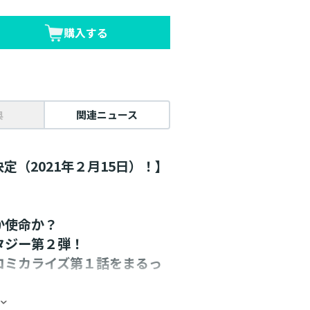
購入する
典
関連ニュース
（2021年２月15日）！】
か使命か？
タジー第２弾！
コミカライズ第１話をまるっ