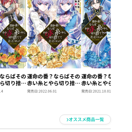
ならばその
運命の番？ならばその
運命の番？ならばそ
ら切り捨て
赤い糸とやら切り捨て
赤い糸とやら切り捨
ましょう
て差し上げましょう
て差し上げましょう
14
発売日:
2022.06.01
発売日:
2021.10.01
第4巻
@COMIC 第3巻
@COMIC 第2巻
オススメ商品一覧