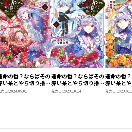
運命の番？ならばその
運命の番？ならばその
運命の番？
赤い糸とやら切り捨て
赤い糸とやら切り捨て
赤い糸とや
て差し上げましょう＠
て差し上げましょう
て差し上げ
発売日:
2024.05.01
発売日:
2023.10.14
発売日:
2023.01.
COMIC 第6巻
@COMIC 第5巻
@COMIC 