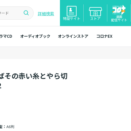
詳細検索
漫画
特設サイト
ストア
配信サイト
ラマCD
オーディオブック
オンラインストア
コロナEX
ばその赤い糸とやら切
2
型：
A6判