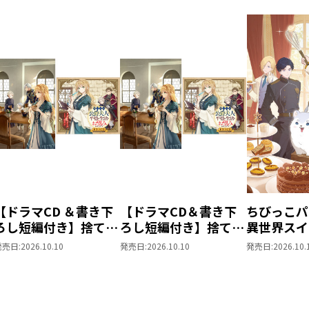
【ドラマCD ＆書き下
【ドラマCD＆書き下
ちびっこパ
ろし短編付き】捨てら
ろし短編付き】捨てら
異世界スイ
れ公爵夫人は、平穏な
れ公爵夫人は、平穏な
パパともふ
発売日:
2026.10.10
発売日:
2026.10.10
発売日:
2026.10.
生活をお望みのようで
生活をお望みのようで
な仲間と美
す5【著：カレヤタミ
す5
を過ごしま
エ 直筆サイン本】