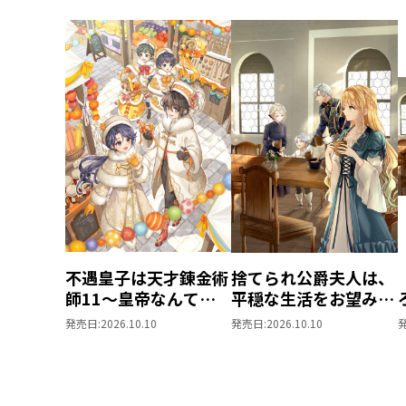
不遇皇子は天才錬金術
捨てられ公爵夫人は、
師11～皇帝なんて柄
平穏な生活をお望みの
じゃないので弟妹を可
ようです5
発売日:
2026.10.10
発売日:
2026.10.10
愛がりたい～