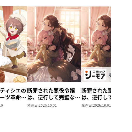
ティシエの
断罪された悪役令嬢
断罪された悪役令嬢
ーツ革命～
は、逆行して完璧な悪
は、逆行して完璧な
もふと愉快
女を目指す11
女を目指す11【シー
10
発売日:
2026.10.01
発売日:
2026.10.01
味しい毎日
モア限定書き下ろし
す！～
SS付き】