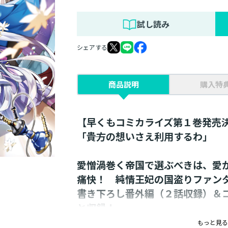
試し読み
シェアする
商品説明
購入特
【早くもコミカライズ第１巻発売決定
「――貴方の想いさえ利用するわ」
愛憎渦巻く帝国で選ぶべきは、愛
痛快！ 純情王妃の国盗りファン
書き下ろし番外編（２話収録）＆
と収録！
もっと見る
【あらすじ】