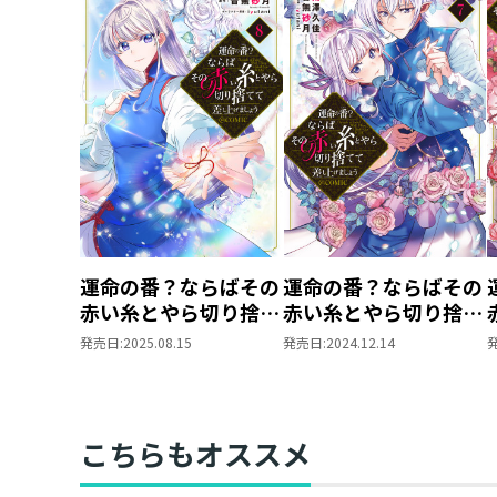
運命の番？ならばその
運命の番？ならばその
赤い糸とやら切り捨て
赤い糸とやら切り捨て
て差し上げましょう
て差し上げましょう
発売日:
2025.08.15
発売日:
2024.12.14
@COMIC 第8巻
@COMIC 第7巻
こちらもオススメ