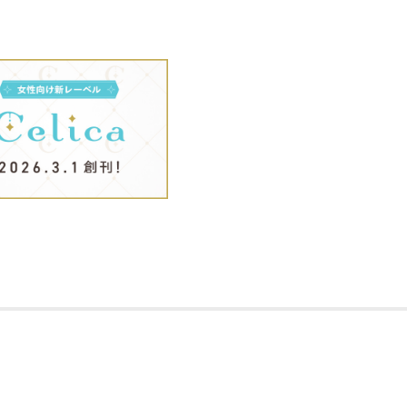
番と国王の縁を断ち、カルディアス王国
新たな使命を受けて彼女は、次なる標的
た。
皇帝ノワールを篭絡（ろうらく）し、再び
贈り物や憧れの街デートと、ノワールの
ミヤは戸惑うばかり！
さらには、貴族の中では「アヘン」中毒
られてしまう。
真相を調べていくうち、エレミヤは「番
を手に入れる。
このまま利用して、失脚へ王手をかけれ
愛憎渦巻く帝国で彼女が選ぶのは愛か使
痛快！ 純情王妃の国盗りファンタジー