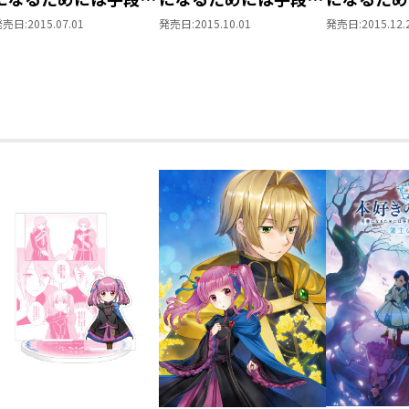
選んでいられません～
選んでいられません～
選んでいら
発売日:
2015.07.01
発売日:
2015.10.01
発売日:
2015.12.
第一部「兵士の娘III」
第二部「神殿の巫女見
第二部「神
習いI」
習いII」