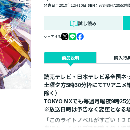
発売日：
2019年12月10日
ISBN：
9784864728553
判
試し読み
シェアする
商品説明
購入特
読売テレビ・日本テレビ系全国ネ
土曜夕方5時30分枠にてTVアニ
除く）
TOKYO MXでも毎週月曜夜9時2
※放送日時は予告なく変更となる
「このライトノベルがすごい！２
単行本・ノベルズ部門第１位！殿