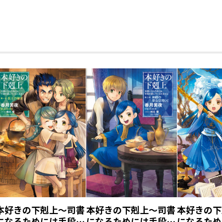
●著者について
香月美夜（カヅキミヤ）
本作でデビュー。
アニメ関係のお仕事も多かったので、こ
無事にクリアできてホッとしています。
本好きの下剋上～司書
本好きの下剋上～司書
本好きの下
になるためには手段を
になるためには手段を
になるため