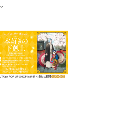
電子書籍を含む）
8＆2019」２年連続１位！
ブリア・ファンタジー第四部
ー引き継ぎ業務と貴族院の予習に
い。王命を受けたフェルディナンド
図らずも二人は贈り物を交換し合
神殿を襲撃する。
行方は？ 急転する事態に早まる
りを捧げる。
・ファンタジー第四部最終巻！
冬の生活」に、書き下ろし短編×3
録！