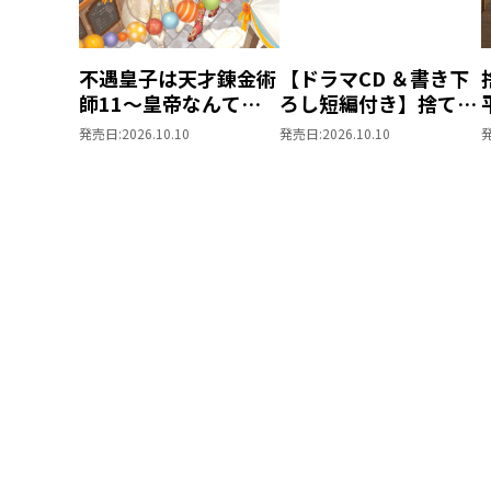
不遇皇子は天才錬金術
【ドラマCD ＆書き下
師11～皇帝なんて柄
ろし短編付き】捨てら
じゃないので弟妹を可
れ公爵夫人は、平穏な
発売日:
2026.10.10
発売日:
2026.10.10
愛がりたい～
生活をお望みのようで
す5【著：カレヤタミ
エ 直筆サイン本】