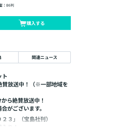
型：
B6判
購入する
典
関連ニュース
ット
メ絶賛放送中！（※一部地域を
5分から絶賛放送中！
場合がございます。
０２３」（宝島社刊）
堂入り！