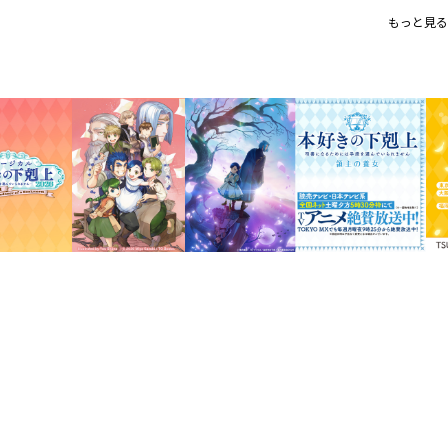
シリーズ累計８００万部突破！（
もっと見る
「このライトノベルがすごい！201
大幅加筆、大増量でお届けするビ
最終巻！
神殿に入ってからずっと見てきた背中ー
追われるローゼマインの心は落ち着かな
の旅立ちが近づいていた。
側近達も交えた餞別の食事会は楽しく、
う。だが、喜びも束の間。謎の侵入者が
さらわれた灰色神官達、盗まれた聖典の
「別離」。涙を堪えてローゼマインは祈
「フェルディナンド様に祝福を」。
大幅加筆、大増量でお届けするビブリア
第五部へ繋がる短編集「別離から始まる
本、椎名優描き下ろし「四コマ漫画」収