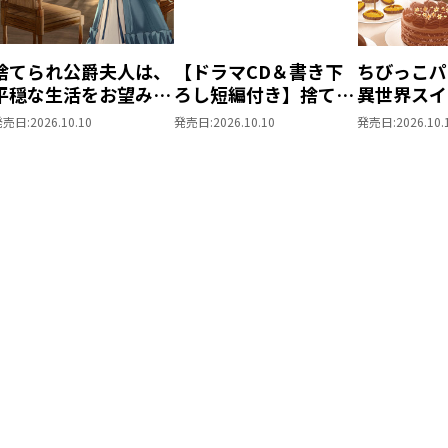
捨てられ公爵夫人は、
【ドラマCD＆書き下
ちびっこパ
平穏な生活をお望みの
ろし短編付き】捨てら
異世界スイ
ようです5
れ公爵夫人は、平穏な
パパともふ
発売日:
2026.10.10
発売日:
2026.10.10
発売日:
2026.10.
生活をお望みのようで
な仲間と美
す5
を過ごしま