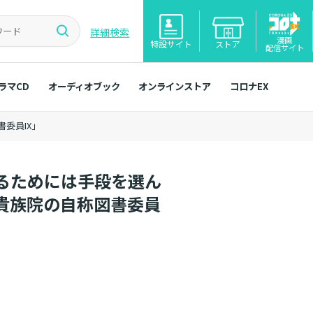
詳細検索
漫画
特設サイト
ストア
配信サイト
ラマCD
オーディオブック
オンラインストア
コロナEX
委員IX」
るためには手段を選ん
貴族院の自称図書委員