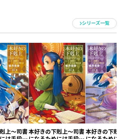
シリーズ一覧
の四カ月連続刊行は大変でした。
剋上～司書
本好きの下剋上～司書
本好きの下剋上～司
には手段を
になるためには手段を
になるためには手段