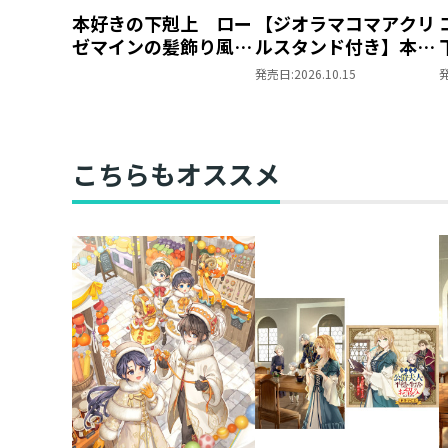
本好きの下剋上 ロー
【ジオラマコマアクリ
ゼマインの髪飾り風ブ
ルスタンド付き】本好
ローチ
きの下剋上 ～ハンネ
発売日:
2026.10.15
ローレの貴族院五年生
～ 「恋してみたいお
姫様 2」（コミック
ス）
こちらもオススメ