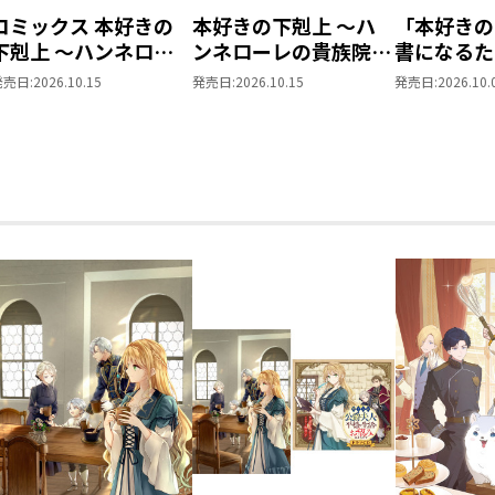
コミックス 本好きの
本好きの下剋上 ～ハ
「本好きの
下剋上 ～ハンネロー
ンネローレの貴族院五
書になるた
レの貴族院五年生～
年生～ 「恋してみた
を選んでい
発売日:
2026.10.15
発売日:
2026.10.15
発売日:
2026.10.
「恋してみたいお姫
いお姫様 2」
～ 領主の
様」 ジオラマコマア
Vol.8
クリルスタンド（1巻
4話）