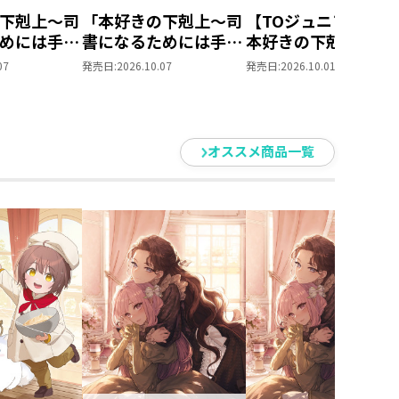
下剋上～司
「本好きの下剋上～司
【TOジュニア文庫】
めには手段
書になるためには手段
本好きの下剋上 第
られません
を選んでいられません
部 領主の養女１０
07
発売日:
2026.10.07
発売日:
2026.10.01
養女」DVD
～ 領主の養女」Blu-
ray BOXⅡ
オススメ商品一覧