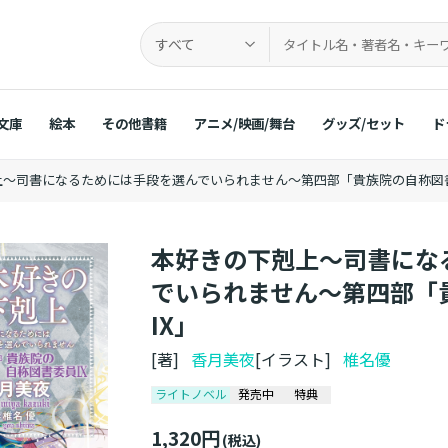
すべて
文庫
絵本
その他書籍
アニメ/映画/舞台
グッズ/セット
ド
上～司書になるためには手段を選んでいられません～第四部「貴族院の自称図書
本好きの下剋上～司書にな
でいられません～第四部「
IX」
[著]
香月美夜
[イラスト]
椎名優
ライトノベル
発売中
特典
1,320円
(税込)