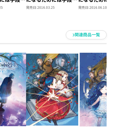
れません～
選んでいられません～
選んでいられません
25
発売日:
2016.03.25
発売日:
2016.06.10
殿の巫女見
第二部「神殿の巫女見
第二部「神殿の巫女
習いIII」
習いIV」
関連商品一覧