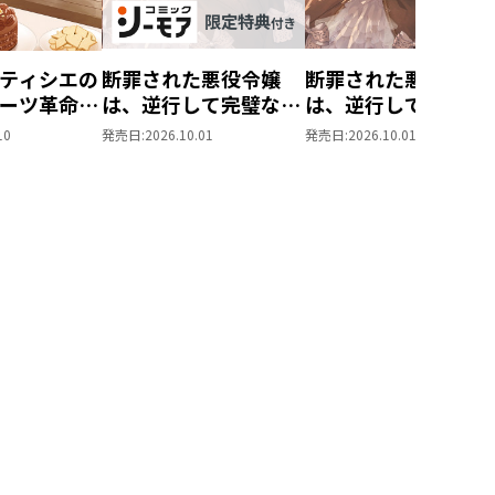
ティシエの
断罪された悪役令嬢
断罪された悪役令嬢
ーツ革命～
は、逆行して完璧な悪
は、逆行して完璧な
もふと愉快
女を目指す11【シー
女を目指す11
10
発売日:
2026.10.01
発売日:
2026.10.01
味しい毎日
モア限定書き下ろし
す！～
SS付き】