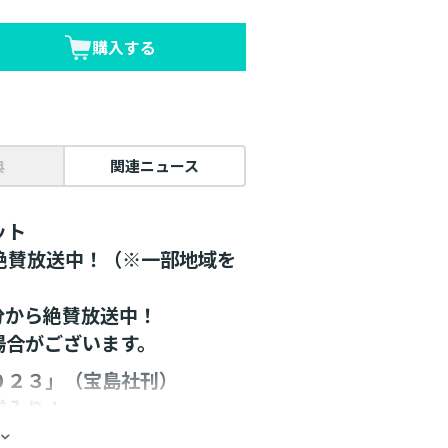
購入する
典
関連ニュース
ット
メ絶賛放送中！（※一部地域を
5分から絶賛放送中！
場合がございます。
０２３」（宝島社刊）
堂入り！
電子書籍を含む）