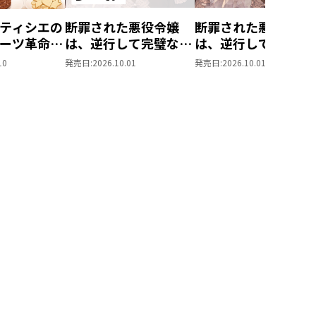
ティシエの
断罪された悪役令嬢
断罪された悪役令嬢
ーツ革命～
は、逆行して完璧な悪
は、逆行して完璧な
もふと愉快
女を目指す11【シー
女を目指す11
10
発売日:
2026.10.01
発売日:
2026.10.01
味しい毎日
モア限定書き下ろし
す！～
SS付き】