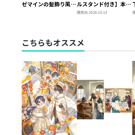
ゼマインの髪飾り風ブ
ルスタンド付き】本好
ローチ
きの下剋上 ～ハンネ
発売日:
2026.10.15
ローレの貴族院五年生
～ 「恋してみたいお
姫様 2」（コミック
ス）
こちらもオススメ