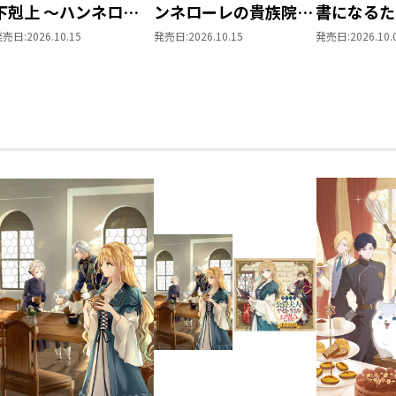
下剋上 ～ハンネロー
ンネローレの貴族院五
書になるた
レの貴族院五年生～
年生～ 「恋してみた
を選んでい
発売日:
2026.10.15
発売日:
2026.10.15
発売日:
2026.10.
「恋してみたいお姫
いお姫様 2」
～ 領主の
様」 ジオラマコマア
Vol.8
クリルスタンド（1巻
4話）