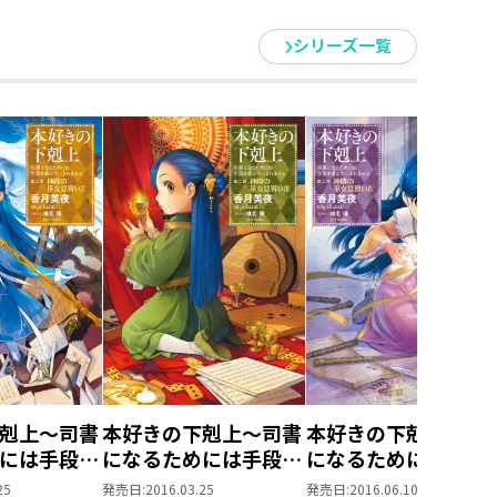
シリーズ一覧
剋上～司書
本好きの下剋上～司書
本好きの下剋上～司
には手段を
になるためには手段を
になるためには手段
れません～
選んでいられません～
選んでいられません
25
発売日:
2016.03.25
発売日:
2016.06.10