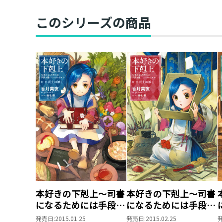
このシリーズの商品
本好きの下剋上～司書
本好きの下剋上～司書
になるためには手段を
になるためには手段を
選んでいられません～
選んでいられません～
発売日:
2015.01.25
発売日:
2015.02.25