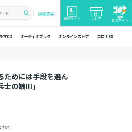
詳細検索
漫画
特設サイト
ストア
配信サイト
ラマCD
オーディオブック
オンラインストア
コロナEX
るためには手段を選ん
士の娘III」
：
B6判