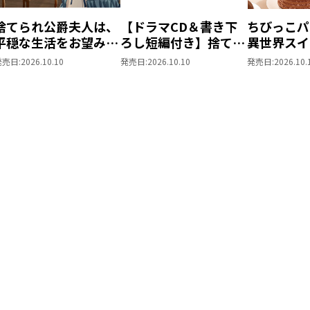
捨てられ公爵夫人は、
【ドラマCD＆書き下
ちびっこパ
平穏な生活をお望みの
ろし短編付き】捨てら
異世界スイ
ようです5
れ公爵夫人は、平穏な
パパともふ
発売日:
2026.10.10
発売日:
2026.10.10
発売日:
2026.10.
生活をお望みのようで
な仲間と美
す5
を過ごしま