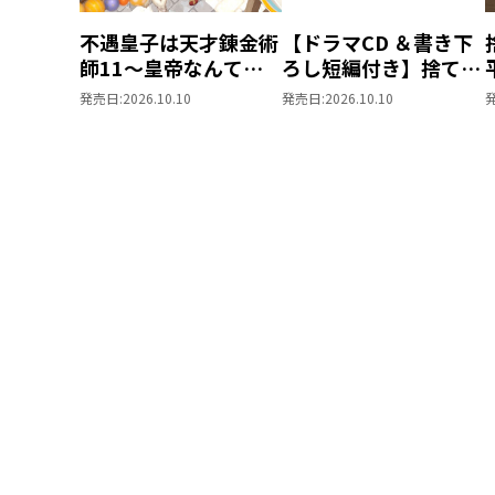
不遇皇子は天才錬金術
【ドラマCD ＆書き下
師11～皇帝なんて柄
ろし短編付き】捨てら
じゃないので弟妹を可
れ公爵夫人は、平穏な
発売日:
2026.10.10
発売日:
2026.10.10
愛がりたい～
生活をお望みのようで
す5【著：カレヤタミ
エ 直筆サイン本】