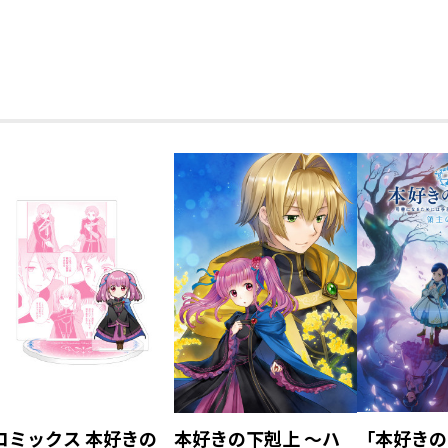
第一部「兵士の娘III」
第二部「神殿の巫女見
第二部「神
習いI」
習いII」
コミックス 本好きの
本好きの下剋上 ～ハ
「本好きの