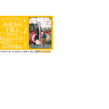
ビブリア・ファンタジー！
がついに書籍化！書き下ろし
走する少女・マイン。ようやく紙作
」と呼ばれる病に倒れてしまう。
戻すが、この病には秘密が隠され
りへの情熱！シリーズの今後を占