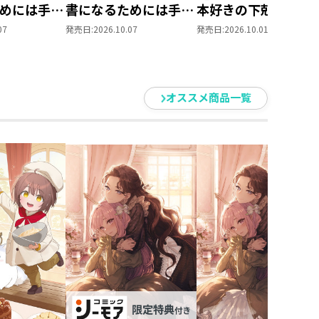
めには手段
書になるためには手段
本好きの下剋上 第
られません
を選んでいられません
部 領主の養女１０
07
発売日:
2026.10.07
発売日:
2026.10.01
養女」DVD
～ 領主の養女」Blu-
ray BOXⅡ
オススメ商品一覧