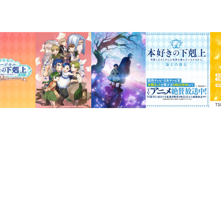
本好きのための、本好きに捧ぐ、
「小説家になろう」で大人気長編
短編を2本収録！
本の少ない異世界で、本を作るために奔
りが上手くいったのも束の間、「身食い
周囲の助けもあり、少しずつ元気を取り
ていて……。広がる世界、加速する本作
う、怒涛の第一部完結編！