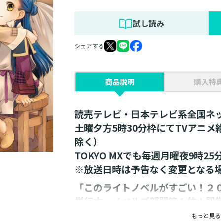
試し読み
シェアする
商品説明
購入特
読売テレビ・日本テレビ系全国ネ
土曜夕方5時30分枠にてTVアニ
除く）
TOKYO MXでも毎週月曜夜9時2
※放送日時は予告なく変更となる
「このライトノベルがすごい！２
単行本・ノベルズ部門第１位！殿
シリーズ累計８００万部突破！（
もっと見る