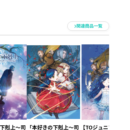
殿の巫女見
第二部「神殿の巫女見
第二部「神殿の巫女
習いIII」
習いIV」
関連商品一覧
下剋上～司
「本好きの下剋上～司
【TOジュニア文庫】