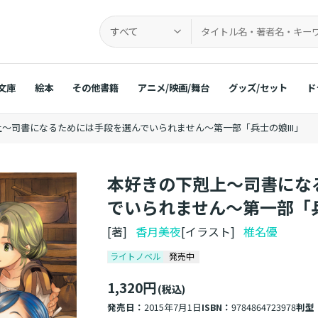
すべて
文庫
絵本
その他書籍
アニメ/映画/舞台
グッズ/セット
ド
～司書になるためには手段を選んでいられません～第一部「兵士の娘III」
本好きの下剋上～司書にな
でいられません～第一部「兵
[著]
香月美夜
[イラスト]
椎名優
ライトノベル
発売中
1,320円
(税込)
発売日：
2015年7月1日
ISBN：
9784864723978
判型