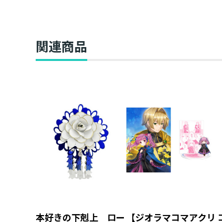
第一部「兵士の娘I」
第一部「兵士の娘II」
関連商品
本好きの下剋上 ロー
【ジオラマコマアクリ