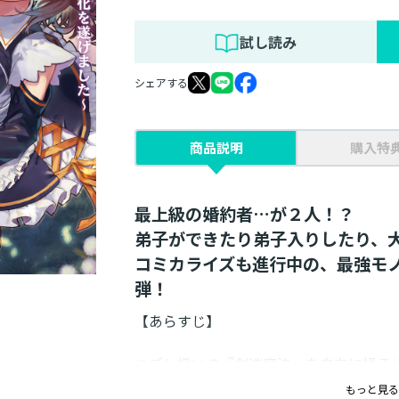
試し読み
シェアする
商品説明
購入特
最上級の婚約者…が２人！？
弟子ができたり弟子入りしたり、
コミカライズも進行中の、最強モ
弾！
【あらすじ】
ハズレ扱いの『創造魔法』を自在に操る
の孫リアーナとともに学校に入学する。
もっと見る