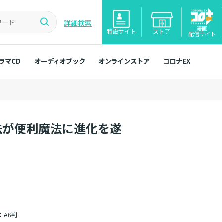
詳細検索
漫画
特設サイト
ストア
配信サイト
ラマCD
オーディオブック
オンラインストア
コロナEX
法が便利魔法に進化を遂
：
A6判