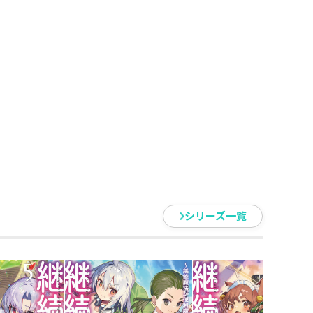
は専属メイドができたりと、相も変
、とある陰謀によりシェリアが誘
との婚約騒動に発展。さらにはシ
！？
なる使命は、とあるボロボロの魔
したレオンスが思いついた、ある
が炸裂する！！
シリーズ一覧