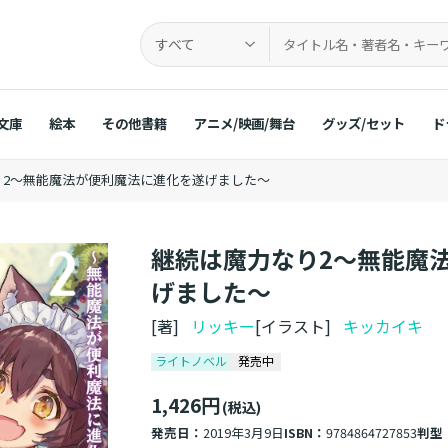
すべて
文庫
絵本
その他書籍
アニメ/映画/舞台
グッズ/セット
ド
り2～無能魔法が便利魔法に進化を遂げました～
継続は魔力なり2～無能魔
げました～
[著]
リッキー
[イラスト]
キッカイキ
ライトノベル
発売中
1,426円
(税込)
発売日：
2019年3月9日
ISBN：
9784864727853
判型