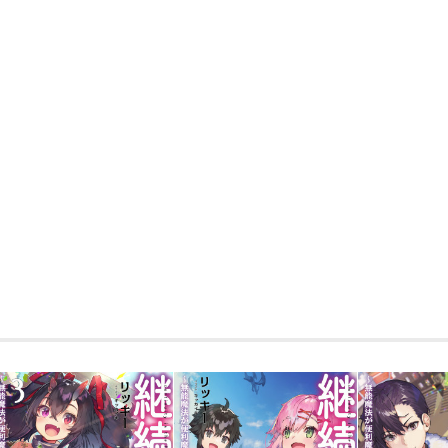
学校では押しかけ弟子ができたり、家で
わらず大忙しのレオンス。そんなある日
拐されてしまう。それがなぜかシェリア
ェリアとリアーナ２人と婚約することに
無事プロポーズに成功したレオンスの次
法具店を立て直すこと。店主に弟子入り
秘策とは…！？
国まで巻き込んだレオンスの壮大な計画