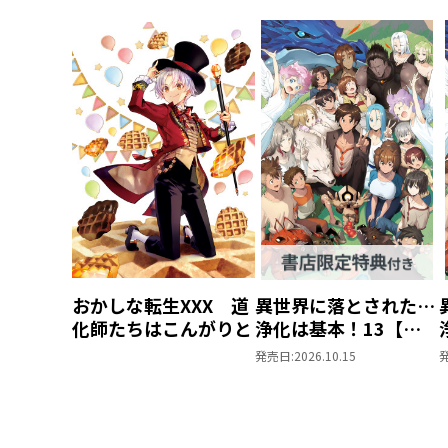
おかしな転生XXX 道
異世界に落とされた…
化師たちはこんがりと
浄化は基本！13【ピ
ッコマ限定SS付き】
発売日:
2026.10.15