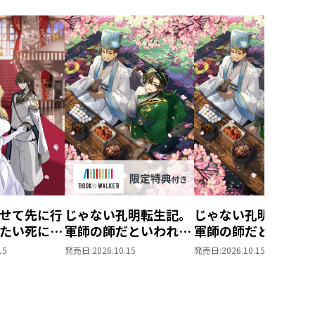
せて先に行
じゃない孔明転生記。
じゃない孔明転生記
たい死にた
軍師の師だといわれま
軍師の師だといわれ
ぬ宇宙下剋
しても
しても5
15
発売日:
2026.10.15
発売日:
2026.10.15
5【BOOK☆WALKER
限定書き下ろしSS付
き】