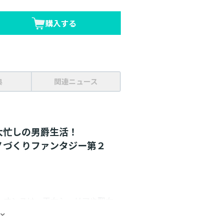
購入する
典
関連ニュース
大忙しの男爵生活！
ノづくりファンタジー第２
レオンスは、王女シェリアや聖女