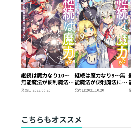
継続は魔力なり10～
継続は魔力なり9～無
無能魔法が便利魔法に
能魔法が便利魔法に進
進化を遂げました～
化を遂げました～
発売日:
2022.06.20
発売日:
2021.10.20
こちらもオススメ