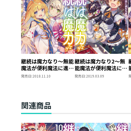
継続は魔力なり～無能
継続は魔力なり2～無
魔法が便利魔法に進化
能魔法が便利魔法に進
を遂げました～
化を遂げました～
発売日:
2018.11.10
発売日:
2019.03.09
関連商品