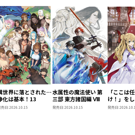
異世界に落とされた…
水属性の魔法使い 第
「ここは任
浄化は基本！13
三部 東方諸国編 Ⅷ
け！」をし
がりの望ま
発売日:
2026.10.15
発売日:
2026.10.15
発売日:
2026.10.
上6