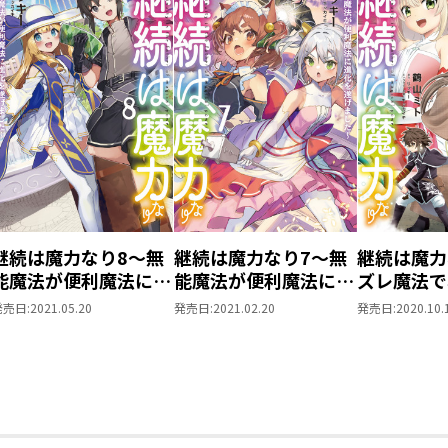
継続は魔力なり8～無
継続は魔力なり7～無
継続は魔力
能魔法が便利魔法に進
能魔法が便利魔法に進
ズレ魔法で
化を遂げました～
化を遂げました～
～ 2【イ
発売日:
2021.05.20
発売日:
2021.02.20
発売日:
2020.10.
き】