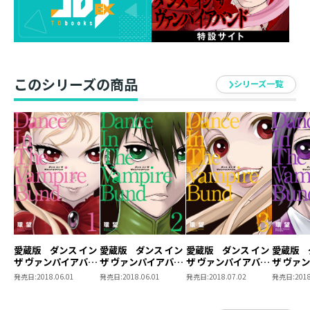
・第38話～第49話
・Tweet of Beehive（同人誌再録） 14P
・FRIENDS（同人誌再録） 9P
・Chronicle 1574 16P
このシリーズの商品
シリーズ一覧
愛蔵版 ダンス イン
愛蔵版 ダンス イン
愛蔵版 ダンス イン
愛蔵版 
ザ ヴァンパイアバン
ザ ヴァンパイアバン
ザ ヴァンパイアバン
ザ ヴァ
ド1
ド2
ド3
ド4
発売日:
2018.06.01
発売日:
2018.06.01
発売日:
2018.07.02
発売日:
2018