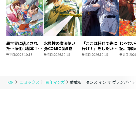
異世界に落とされ
水属性の魔法使い
「ここは任せて先に
じゃない
た…浄化は基本！
@COMIC 第9巻
行け！」をしたい死
記。軍師
@COMIC 第7巻
にたがりの望まぬ宇
われまし
発売日:
2026.10.15
発売日:
2026.10.15
発売日:
2026.10.15
発売日:
2026
宙下剋上@COMIC
@COMI
第4巻
TOP
コミックス
青年マンガ
愛蔵版 ダンス イン ザ ヴァンパイア