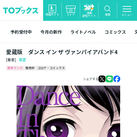
漫画
特設サイト
ストア
検索
メニュー
配信サイト
予約受付中
今月の新作
ライトノベル
コミックス
愛蔵版 ダンス イン ザ ヴァンパイアバンド4
[著者]
環望
青年マンガ
発売中
コロナ・コミックス
シェアする