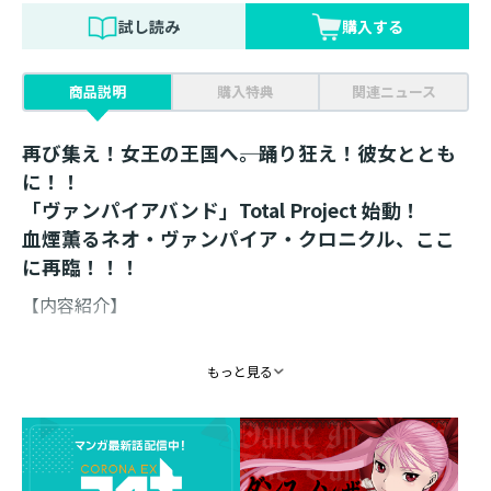
試し読み
購入する
商品説明
購入特典
関連ニュース
再び集え！女王の王国へ――。踊り狂え！彼女ととも
に！！
「ヴァンパイアバンド」Total Project 始動！
血煙薫るネオ・ヴァンパイア・クロニクル、ここ
に再臨！！！
【内容紹介】
全巻描き下ろしカバー！ 連載時のカラー原稿を完全再
もっと見る
現！
さらに希少な同人誌原稿＆大ボリューム描き下ろし連作
短編も収録！！
○愛蔵版第4巻収録内容