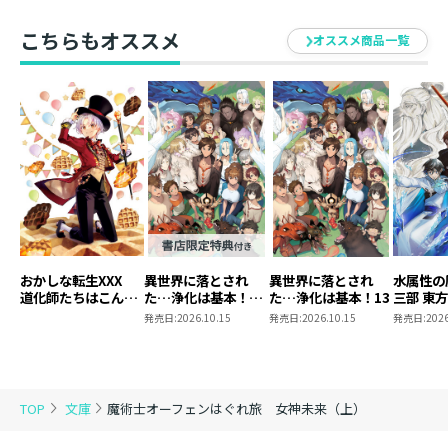
こちらもオススメ
オススメ商品一覧
おかしな転生XXX
異世界に落とされ
異世界に落とされ
水属性の
道化師たちはこんが
た…浄化は基本！
た…浄化は基本！13
三部 東
りと
13【ピッコマ限定
発売日:
2026.10.15
発売日:
2026.10.15
発売日:
2026
SS付き】
TOP
文庫
魔術士オーフェンはぐれ旅 女神未来（上）