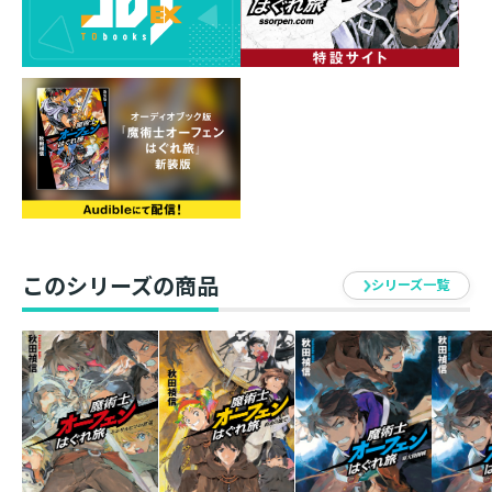
し、半壊した戦術騎士団で戦う他ない。そして、もう一
つの可能性に未来を託す。つまりは≪鋏≫──魔剣オー
ロラサークルを送った、はぐれ者に。20年以上の時を経
て、今、原大陸は激しい変化の刻を迎える。嵐の先にな
にが待つのか、まだ誰も分かっていない。恐らくは、ま
だ、きっと……。新シリーズ最終章。伝説の終わりが始
まる！
このシリーズの商品
シリーズ一覧