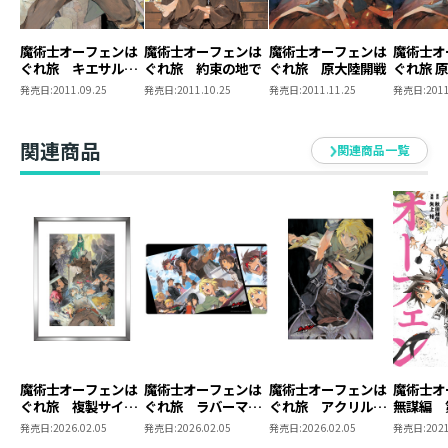
魔術士オーフェンは
魔術士オーフェンは
魔術士オーフェンは
魔術士オ
ぐれ旅 キエサルヒ
ぐれ旅 約束の地で
ぐれ旅 原大陸開戦
ぐれ旅 
マの終端
【初回限
発売日:
2011.09.25
発売日:
2011.10.25
発売日:
2011.11.25
発売日:
2011
関連商品
関連商品一覧
魔術士オーフェンは
魔術士オーフェンは
魔術士オーフェンは
魔術士
ぐれ旅 複製サイン
ぐれ旅 ラバーマッ
ぐれ旅 アクリルパ
無謀編 
入り複製原画
ト
ネル
発売日:
2026.02.05
発売日:
2026.02.05
発売日:
2026.02.05
発売日:
2021