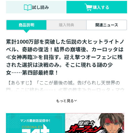
試し読み
購入する
商品説明
購入特典
関連ニュース
累計1000万部を突破した伝説の大ヒットライトノ
ベル、奇跡の復活！結界の崩壊後、カーロッタは
≪女神再臨≫を目指す。迎え撃つオーフェンに残
された選択は決戦のみ。そこに現れる謎の少
女……第四部最終章！
【あらすじ】「ここが最後の城。告げられし天世界の
門。ここに終わる……」≪死の教主≫カーロッタ・マウ
センの視線の先には、因縁の地・ローグタウンがあっ
もっと見る
た。≪アイルマンカー結界≫は消滅し、リベレーターの
計画は失われた。カーロッタは≪女神再臨≫を目指し、
この地への侵攻を開始する。彼女を迎え撃つ、オーフェ
ン・フィンランディは魔術学校の校長室で今後の対処を
練っていた。残す選択は決戦のみ。多数の負傷者を出