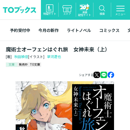
漫画
特設サイト
ストア
検索
メニュー
配信サイト
予約受付中
今月の新作
ライトノベル
コミックス
魔術士オーフェンはぐれ旅 女神未来（上）
[著]
秋田禎信
[イラスト]
草河遊也
文庫
発売中
TO文庫
シェアする