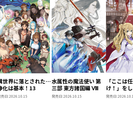
異世界に落とされた…
水属性の魔法使い 第
「ここは任
浄化は基本！13
三部 東方諸国編 Ⅷ
け！」をし
がりの望ま
発売日:
2026.10.15
発売日:
2026.10.15
発売日:
2026.10.
上6