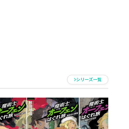
大規模な戦闘が始まってしまった。
救いを求める混乱の中、ついに拘
永き平穏と闘争の果てに辿り着い
シリーズ一覧