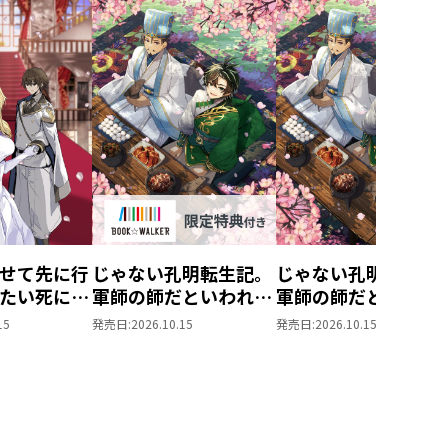
せて先に行
じゃない孔明転生記。
じゃない孔明転生記
たい死にた
軍師の師だといわれま
軍師の師だといわれ
ぬ宇宙下剋
しても
しても5
15
発売日:
2026.10.15
発売日:
2026.10.15
5【BOOK☆WALKER
限定書き下ろしSS付
き】