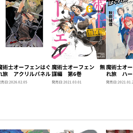
魔術士オーフェンはぐ
魔術士オーフェン 無
魔術士オー
れ旅 アクリルパネル
謀編 第6巻
れ旅 ハー
チョイス
発売日:
2026.02.05
発売日:
2021.03.01
発売日:
2021.01.