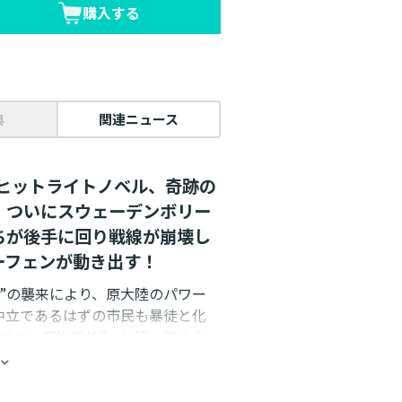
購入する
典
関連ニュース
大ヒットライトノベル、奇跡の
、ついにスウェーデンボリー
ちが後手に回り戦線が崩壊し
ーフェンが動き出す！
”の襲来により、原大陸のパワー
中立であるはずの市民も暴徒と化
ボリー魔術学校”へと追い詰めら
旅するマヨールは、魔術戦士たちと
ラチェットによる“魔王”オーフェン
直前、魔術学校に“ガンズ・オブ・