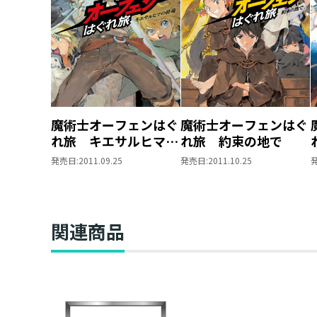
魔術士オーフェンはぐ
魔術士オーフェンはぐ
れ旅 キエサルヒマの
れ旅 約束の地で
終端
発売日:
2011.09.25
発売日:
2011.10.25
関連商品