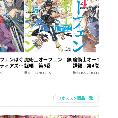
フェンはぐ
魔術士オーフェン 無
魔術士オーフェン 
ティアズ・
謀編 第5巻
謀編 第4巻
20
発売日:
2020.12.15
発売日:
2020.03.14
オススメ商品一覧