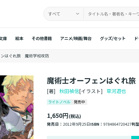
すべて
文庫
絵本
その他書籍
アニメ/映画/舞台
グッズ/セット
ド
ェンはぐれ旅 魔術学校攻防
魔術士オーフェンはぐれ旅
[著]
秋田禎信
[イラスト]
草河遊也
ライトノベル
発売中
1,650円
(税込)
発売日：
2012年9月25日
ISBN：
9784864720427
判