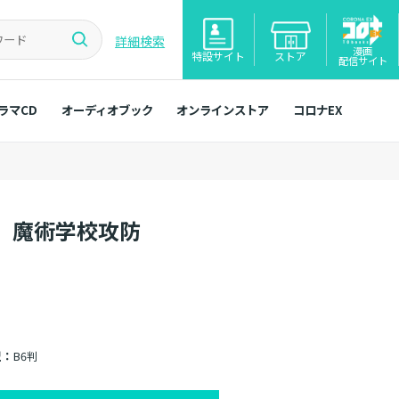
詳細検索
漫画
特設サイト
ストア
配信サイト
ラマCD
オーディオブック
オンラインストア
コロナEX
 魔術学校攻防
型：
B6判