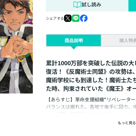
試し読み
シェアする
商品説明
購入特
累計1000万部を突破した伝説の
復活！《反魔術士同盟》の攻勢は
魔術学校にも到達した！魔術士た
た時、拘束されていた《魔王》オ
【あらすじ】革命支援組織“リベレーター
バランスは崩れた。各地で後手に回り、
した結果、魔術戦士たちは“スウェーデン
れてしまう。ベイジットの情報を求めて
もっと見る
合流。そこで、“戦術騎士団”団長エドと
の救出計画を知る。しかし、作戦決行の