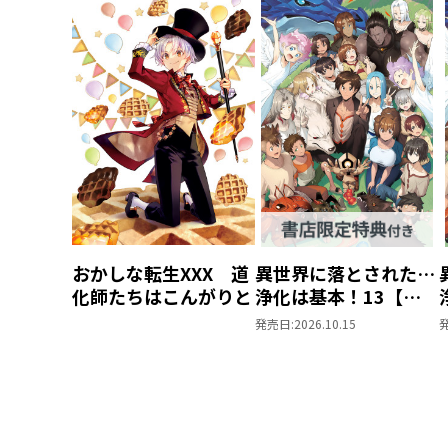
おかしな転生XXX 道
異世界に落とされた…
化師たちはこんがりと
浄化は基本！13【ピ
ッコマ限定SS付き】
発売日:
2026.10.15