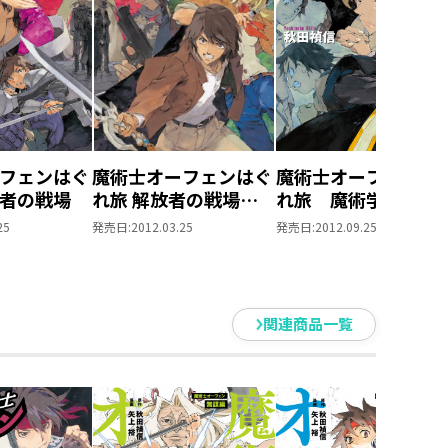
フェンはぐ
魔術士オーフェンはぐ
魔術士オーフェンは
者の戦場
れ旅 解放者の戦場
れ旅 魔術学校攻防
【初回限定版】
25
発売日:
2012.03.25
発売日:
2012.09.25
関連商品一覧