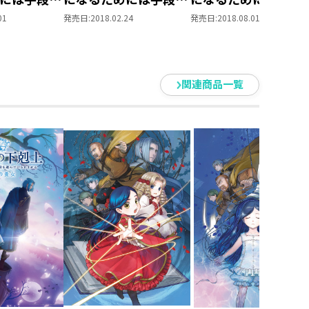
れません～
選んでいられません～
選んでいられません
01
発売日:
2018.02.24
発売日:
2018.08.01
本がないな
第一部 「本がないな
第一部 「本がないな
い！ 5」
ら作ればいい！ 6」
ら作ればいい！ 7」
関連商品一覧