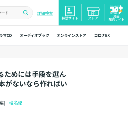
詳細検索
漫画
特設サイト
ストア
配信サイト
ラマCD
オーディオブック
オンラインストア
コロナEX
」
るためには手段を選ん
「本がないなら作ればい
原案]
椎名優