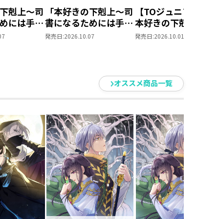
下剋上～司
「本好きの下剋上～司
【TOジュニア文庫】
めには手段
書になるためには手段
本好きの下剋上 第
られません
を選んでいられません
部 領主の養女１０
07
発売日:
2026.10.07
発売日:
2026.10.01
養女」DVD
～ 領主の養女」Blu-
ray BOXⅡ
オススメ商品一覧