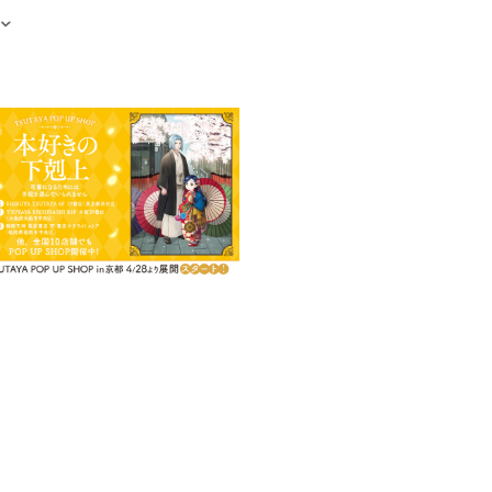
電子書籍を含む）
』がコミック化！
！
ろしＳＳも入っています！
が事故に巻き込まれ、見知らぬ世
、病気がちな5歳の女の子、マイン
の識字率も低く、書物はほとんど
手に入らない。マインは決意す
ない！
ア・ファンタジー。