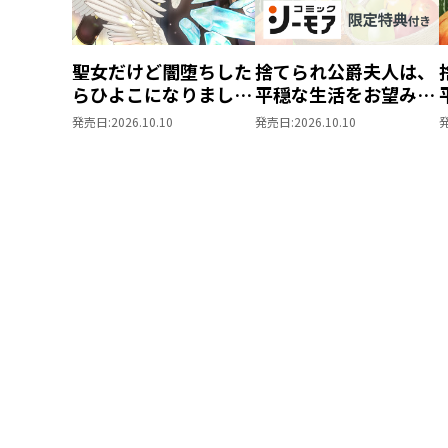
聖女だけど闇堕ちした
捨てられ公爵夫人は、
らひよこになりまし
平穏な生活をお望みの
た！@COMIC 第4巻
ようです@COMIC 第3
発売日:
2026.10.10
発売日:
2026.10.10
巻【シーモア限定描き
下ろしマンガ付き】