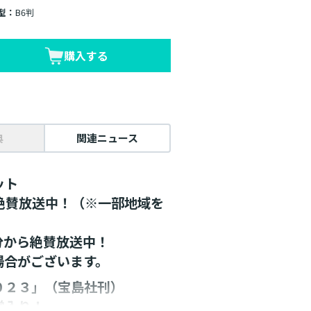
型：
B6判
購入する
典
関連ニュース
ット
メ絶賛放送中！（※一部地域を
5分から絶賛放送中！
場合がございます。
０２３」（宝島社刊）
堂入り！