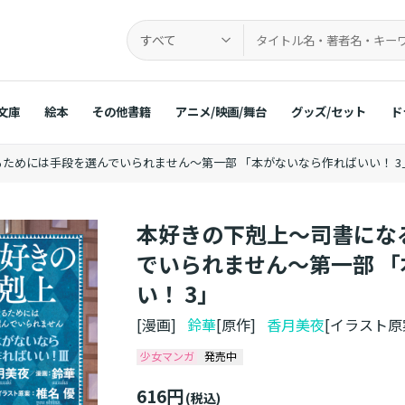
すべて
文庫
絵本
その他書籍
アニメ/映画/舞台
グッズ/セット
ド
ためには手段を選んでいられません～第一部 「本がないなら作ればいい！ 3
本好きの下剋上～司書にな
でいられません～第一部 
い！ 3」
[漫画]
鈴華
[原作]
香月美夜
[イラスト
少女マンガ
発売中
616円
(税込)