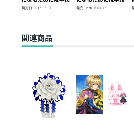
選んでいられません～
選んでいられません～
発売日:
2016.06.01
発売日:
2016.07.15
第一部 「本がないな
第一部 「本がないな
ら作ればいい！ 1」
ら作ればいい！ 2」
関連商品