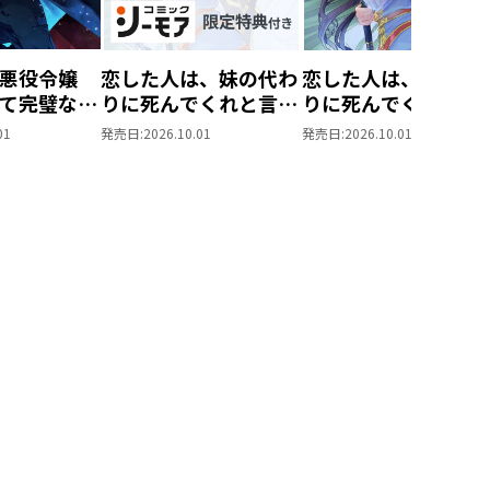
悪役令嬢
恋した人は、妹の代わ
恋した人は、妹の代
て完璧な悪
りに死んでくれと言っ
りに死んでくれと言
@COMIC
た。―妹と結婚した片
た。―妹と結婚した
01
発売日:
2026.10.01
発売日:
2026.10.01
思い相手がなぜ今さら
思い相手がなぜ今さ
私のもとに？と思った
私のもとに？と思っ
ら―@COMIC 第7巻
ら―@COMIC 第7巻
【シーモア限定描き下
ろしマンガ付き】