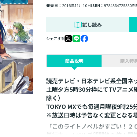
発売日：
2016年11月10日
ISBN：
9784864725330
判
試し読み
シェアする
商品説明
購入特
読売テレビ・日本テレビ系全国ネ
土曜夕方5時30分枠にてTVアニ
除く）
TOKYO MXでも毎週月曜夜9時2
※放送日時は予告なく変更となる
「このライトノベルがすごい！２
単行本・ノベルズ部門第１位！殿