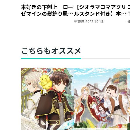
本好きの下剋上 ロー
【ジオラマコマアクリ
ゼマインの髪飾り風ブ
ルスタンド付き】本好
ローチ
きの下剋上 ～ハンネ
発売日:
2026.10.15
ローレの貴族院五年生
～ 「恋してみたいお
姫様 2」（コミック
ス）
こちらもオススメ