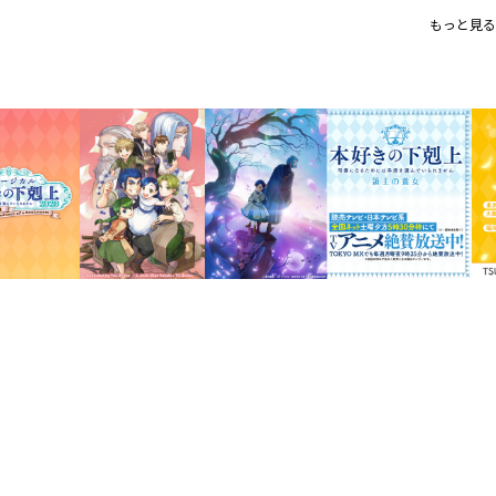
シリーズ累計８００万部突破！（
もっと見る
人気ＷＥＢ小説『本好きの下剋上
3巻にも描きおろし特別漫画を収録
さらに、原作・香月先生の書き下
幼い頃から本が大好きな、ある女子大生
界で生まれ変わった。 貧しい兵士の家に
として…。おまけに、その世界では人々
存在しない。いくら読みたくても高価で
る。ないなら、作ってしまえばいいじゃ
本好きのための、本好きに捧ぐ、ビブリ