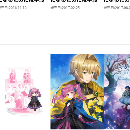
選んでいられません～
選んでいられません～
選んでいら
発売日:
2016.11.10
発売日:
2017.02.25
発売日:
2017.08.
第一部 「本がないな
第一部 「本がないな
第一部 「
ら作ればいい！ 3」
ら作ればいい！ 4」
ら作ればい