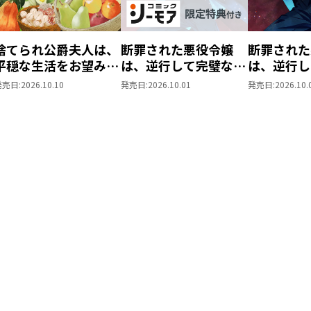
捨てられ公爵夫人は、
断罪された悪役令嬢
断罪された
平穏な生活をお望みの
は、逆行して完璧な悪
は、逆行し
ようです@COMIC 第3
女を目指す@COMIC
女を目指す
発売日:
2026.10.10
発売日:
2026.10.01
発売日:
2026.10.
巻
第9巻【シーモア限定
第9巻
描き下ろしマンガ付
き】