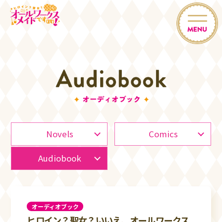
Novels
Comics
Audiobook
オーディオブック
ヒロイン？聖女？いいえ、オールワークス