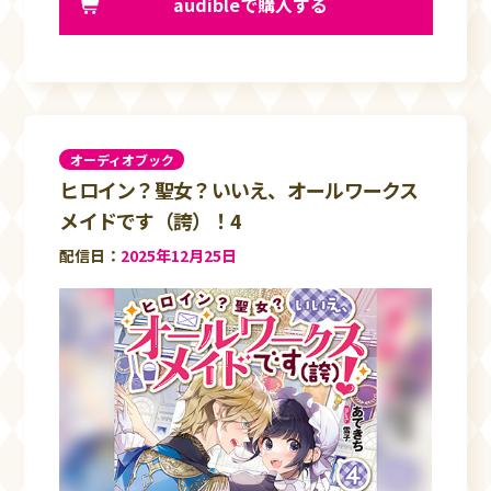
audibleで購入する
オーディオブック
ヒロイン？聖女？いいえ、オールワークス
メイドです（誇）！4
配信日：
2025年12月25日