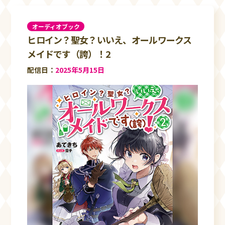
オーディオブック
ヒロイン？聖女？いいえ、オールワークス
メイドです（誇）！2
配信日：
2025年5月15日