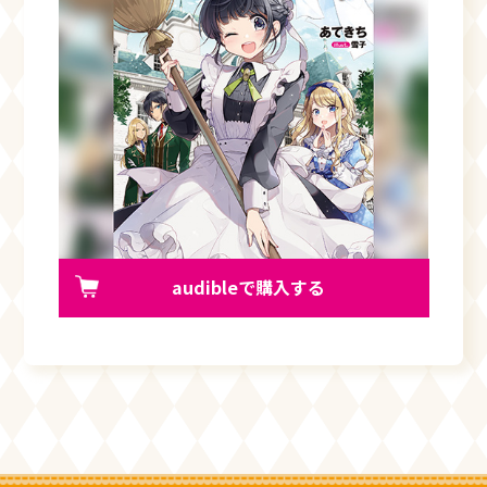
audibleで購入する