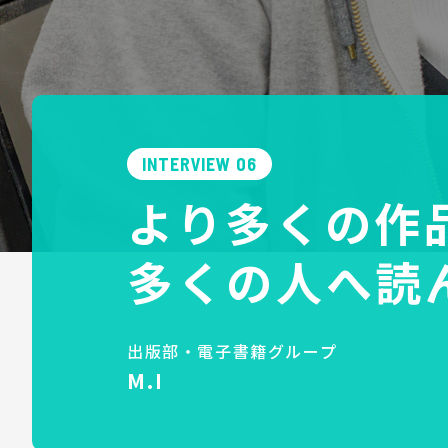
INTERVIEW 06
より多くの作
多くの人へ読
出版部・電子書籍グループ
M.I