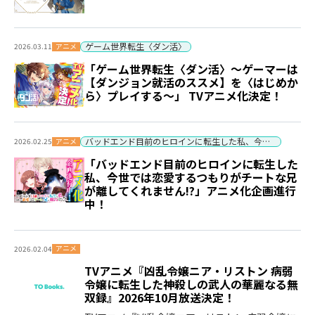
ゲーム世界転生〈ダン活〉
アニメ
2026.03.11
「ゲーム世界転生〈ダン活〉～ゲーマーは
【ダンジョン就活のススメ】を〈はじめか
ら〉プレイする～」 TVアニメ化決定！
バッドエンド目前のヒロインに転生した私、今世では恋愛するつもりがチートな兄が離してくれません!?
アニメ
2026.02.25
「バッドエンド目前のヒロインに転生した
私、今世では恋愛するつもりがチートな兄
が離してくれません!?」アニメ化企画進行
中！
アニメ
2026.02.04
TVアニメ『凶乱令嬢ニア・リストン 病弱
令嬢に転生した神殺しの武人の華麗なる無
双録』2026年10月放送決定！