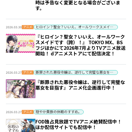
時は予告なく変更となる場合がございま
す。
ヒロイン？聖女？いいえ、オールワークスメイドです（誇）！
アニメ
2026.03.30
『ヒロイン？聖女？いいえ、オールワーク
スメイドです（誇）！』 TOKYO MX、BS
フジほかにて2026年7月よりTVアニメ放送
開始！ dアニメストアにて配信決定！
断罪された悪役令嬢は、逆行して完璧な悪女を目指す
アニメ
2026.03.27
『断罪された悪役令嬢は、逆行して完璧な
悪女を目指す』アニメ化企画進行中！
穏やか貴族の休暇のすすめ。
アニメ
2026.03.27
FOD独占見放題でTVアニメ絶賛配信中！
ほか配信サイトでも配信中！