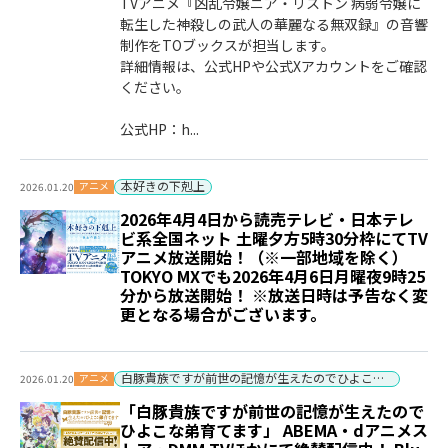
TVアニメ『凶乱令嬢ニア・リストン 病弱令嬢に
転生した神殺しの武人の華麗なる無双録』の音響
制作をTOブックスが担当します。
詳細情報は、公式HPや公式Xアカウントをご確認
ください。
公式HP：h...
本好きの下剋上
アニメ
2026.01.20
2026年4月4日から読売テレビ・日本テレ
ビ系全国ネット 土曜夕方5時30分枠にてTV
アニメ放送開始！（※一部地域を除く）
TOKYO MXでも2026年4月6日月曜夜9時25
分から放送開始！ ※放送日時は予告なく変
更となる場合がございます。
白豚貴族ですが前世の記憶が生えたのでひよこな弟育てます
アニメ
2026.01.20
「白豚貴族ですが前世の記憶が生えたので
ひよこな弟育てます」 ABEMA・dアニメス