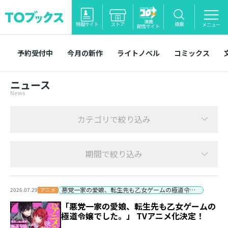
漫画
特設サイト
ストア
検索
メニュー
配信サイト
予約受付中
今月の新作
ライトノベル
コミックス
ニュース
News
カテゴリで絞り込み
期間で絞り込み
悪党一家の愛娘、転生先も乙女ゲームの極道令嬢でした。
アニメ
2026.07.29
「悪党一家の愛娘、転生先も乙女ゲームの
極道令嬢でした。」 TVアニメ化決定！