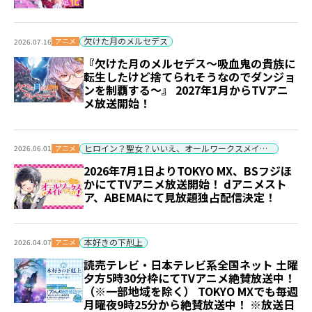
欠けた月のメルセデス
アニメ
2026.07.16
『欠けた月のメルセデス～吸血鬼の貴族に
転生したけど捨てられそうなのでダンジョ
ンを制覇する～』 2027年1月からTVアニ
メ放送開始！
ヒロイン？聖女？いいえ、オールワークスメイドです（誇）！
アニメ
2026.06.01
2026年7月1日よりTOKYO MX、BSフジほ
かにてTVアニメ放送開始！ dアニメスト
ア、ABEMAにて見放題独占配信決定！
本好きの下剋上
アニメ
2026.04.07
読売テレビ・日本テレビ系全国ネット 土曜
夕方5時30分枠にてTVアニメ絶賛放送中！
（※一部地域を除く） TOKYO MXでも毎週
月曜夜9時25分から絶賛放送中！ ※放送日