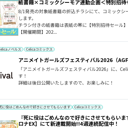
紙書籍×コミックシーモア連動企画＜特別招待
8/1発売の対象紙書籍の折込チラシにて、コミック
します。
チラシ付きの紙書籍は表紙の帯に【特別招待セール】
【開催期間】202...
Celicaノベルス
Celicaコミックス
アニメイトガールズフェスティバル2026（AGF
「アニメイトガールズフェスティバル2026」に、Ce
す！
詳細は後日公開いたしますので、お楽しみに！
死に役はごめんなので好きにさせてもらいます
Celicaコミックス
『死に役はごめんなので好きにさせてもらいます
ロナEX】にて新連載開始!!4週連続配信中！