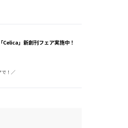
elica」新創刊フェア実施中！
アで！／