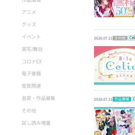
アニメ
グッズ
イベント
Ce
その他
2026.07.21
実写/舞台
コロナEX
電子書籍
受賞関連
各賞・作品募集
作品情報
2026.07.21
その他
試し読み増量