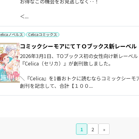
お得なこの機会をお見逃しなく‥！
＜...
Celicaノベルス
Celicaコミックス
コミックシーモアにてＴＯブックス新レーベル「C
2026年3月1日、TOブックス初の女性向け新レーベル
『Celica（セリカ）』が創刊致しました。
＼『Celica』を1番おトクに読むならコミックシーモ
創刊を記念して、合計【１００...
1
2
»