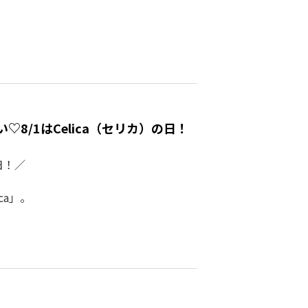
8/1はCelica（セリカ）の日！
日！／
ca」。