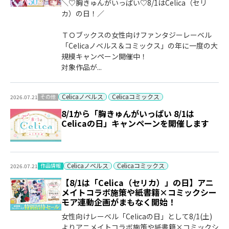
＼♡胸きゅんがいっぱい♡8/1はCelica（セリ
カ）の日！／
ＴＯブックスの女性向けファンタジーレーベル
「Celicaノベルス＆コミックス」の年に一度の大
規模キャンペーン開催中！
対象作品が...
Celicaノベルス
Celicaコミックス
その他
2026.07.21
8/1から「胸きゅんがいっぱい 8/1は
Celicaの日」キャンペーンを開催します
Celicaノベルス
Celicaコミックス
作品情報
2026.07.21
【8/1は「Celica（セリカ）」の日】アニ
メイトコラボ施策や紙書籍×コミックシー
モア連動企画がまもなく開始！
女性向けレーベル「Celicaの日」として8/1(土)
よりアニメイトコラボ施策や紙書籍×コミックシ