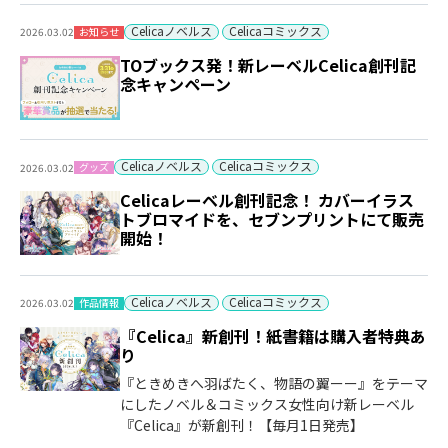
Celicaノベルス
Celicaコミックス
お知らせ
2026.03.02
TOブックス発！新レーベルCelica創刊記
念キャンペーン
Celicaノベルス
Celicaコミックス
グッズ
2026.03.02
Celicaレーベル創刊記念！ カバーイラス
トブロマイドを、セブンプリントにて販売
開始！
Celicaノベルス
Celicaコミックス
作品情報
2026.03.02
『Celica』新創刊！紙書籍は購入者特典あ
り
『ときめきへ羽ばたく、物語の翼ーー』をテーマ
にしたノベル＆コミックス女性向け新レーベル
『Celica』が新創刊！【毎月1日発売】