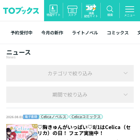
漫画
特設サイト
ストア
検索
メニュー
配信サイト
予約受付中
今月の新作
ライトノベル
コミックス
ニュース
News
カテゴリで絞り込み
期間で絞り込み
Celicaノベルス
Celicaコミックス
電子書籍
2026.08.01
♡胸きゅんがいっぱい♡8/1はCelica（セ
リカ）の日！ フェア実施中！