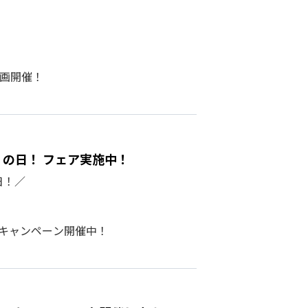
企画開催！
カ）の日！ フェア実施中！
日！／
模キャンペーン開催中！