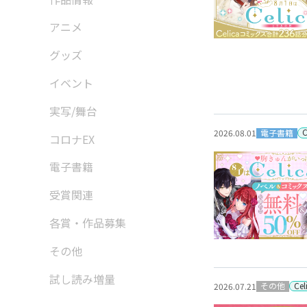
アニメ
グッズ
イベント
実写/舞台
電子書籍
2026.08.01
コロナEX
電子書籍
受賞関連
各賞・作品募集
その他
試し読み増量
Ce
その他
2026.07.21