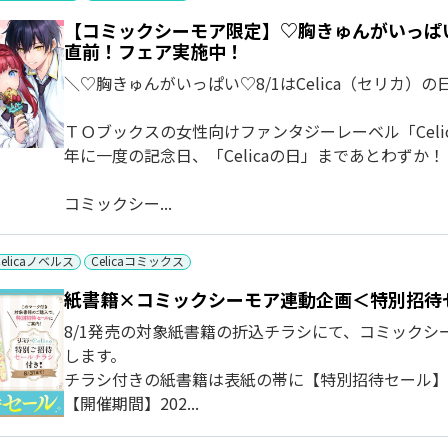
【コミックシーモア限定】♡胸きゅんがいっぱい♡
直前！フェア実施中！
＼♡胸きゅんがいっぱい♡8/1はCelica（セリカ）の
ＴＯブックスの女性向けファンタジーレーベル「Celi
年に一度の記念日、「Celicaの日」まであとわずか！
コミックシー...
Celicaノベルス
Celicaコミックス
紙書籍×コミックシーモア連動企画＜特別招待
8/1発売の対象紙書籍の折込チラシにて、コミック
します。
チラシ付きの紙書籍は表紙の帯に【特別招待セール】
【開催期間】202...