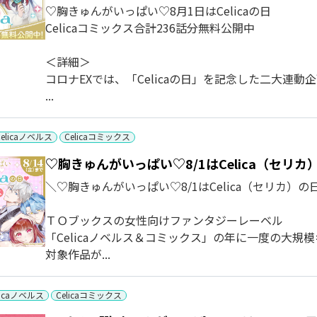
♡胸きゅんがいっぱい♡8月1日はCelicaの日
Celicaコミックス合計236話分無料公開中
＜詳細＞
コロナEXでは、「Celicaの日」を記念した二大連動
...
Celicaノベルス
Celicaコミックス
♡胸きゅんがいっぱい♡8/1はCelica（セリ
＼♡胸きゅんがいっぱい♡8/1はCelica（セリカ）の
ＴＯブックスの女性向けファンタジーレーベル
「Celicaノベルス＆コミックス」の年に一度の大規
対象作品が...
licaノベルス
Celicaコミックス