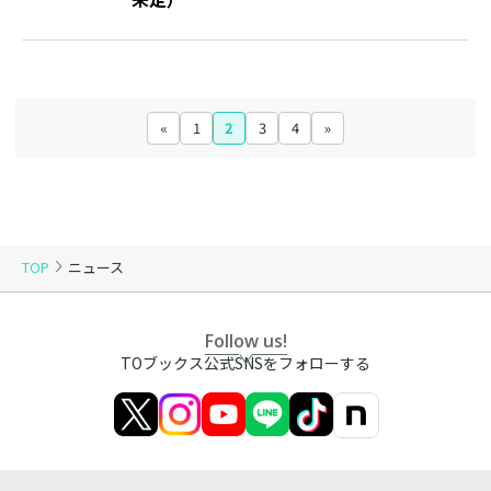
«
1
2
3
4
»
TOP
ニュース
Follow us!
TOブックス公式SNSをフォローする