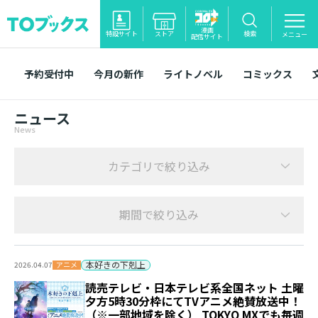
漫画
特設サイト
ストア
検索
メニュー
配信サイト
予約受付中
今月の新作
ライトノベル
コミックス
ニュース
News
カテゴリで絞り込み
期間で絞り込み
本好きの下剋上
アニメ
2026.04.07
読売テレビ・日本テレビ系全国ネット 土曜
夕方5時30分枠にてTVアニメ絶賛放送中！
（※一部地域を除く） TOKYO MXでも毎週