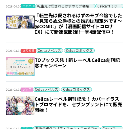
転生先は殺されるはずのモブ令嬢でした
Celicaコミックス
コロナEX
2026.04.20
『転生先は殺されるはずのモブ令嬢でした
～見知らぬ公爵様との婚約は想定外です～
@COMIC』が【漫画配信サイトコロナ
EX】にて新連載開始!!一挙4話配信中！
Celicaノベルス
Celicaコミックス
お知らせ
2026.03.02
TOブックス発！新レーベルCelica創刊記
念キャンペーン
Celicaノベルス
Celicaコミックス
グッズ
2026.03.02
Celicaレーベル創刊記念！ カバーイラス
トブロマイドを、セブンプリントにて販売
開始！
悪役令嬢グロリア・フォン・コードウェルの断罪と復讐
Celicaコミックス
コロナEX
2026.03.02