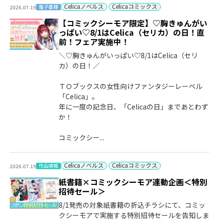
Celicaノベルス
Celicaコミックス
電子書籍
2026.07.19
【コミックシーモア限定】♡胸きゅんがい
っぱい♡8/1はCelica（セリカ）の日！直
前！フェア実施中！
＼♡胸きゅんがいっぱい♡8/1はCelica（セリ
カ）の日！／
ＴＯブックスの女性向けファンタジーレーベル
「Celica」。
年に一度の記念日、「Celicaの日」まであとわず
か！
コミックシー...
Celicaノベルス
Celicaコミックス
作品情報
2026.07.19
紙書籍×コミックシーモア連動企画＜特別
招待セール＞
8/1発売の対象紙書籍の折込チラシにて、コミッ
クシーモアで実施する特別招待セールを告知しま