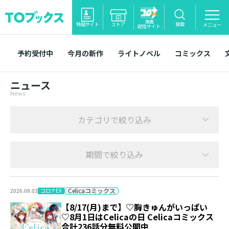
漫画
特設サイト
ストア
検索
メニュー
配信サイト
予約受付中
今月の新作
ライトノベル
コミックス
ニュース
News
カテゴリで絞り込み
期間で絞り込み
Celicaコミックス
コロナEX
2026.08.03
【8/17(月)まで】♡胸きゅんがいっぱい
♡8月1日はCelicaの日 Celicaコミックス
合計236話分無料公開中