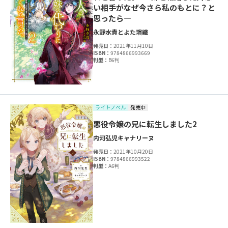
い相手がなぜ今さら私のもとに？と
思ったら―
永野水貴
とよた瑣織
発売日：
2021年11月10日
ISBN：
9784866993669
判型：
B6判
ライトノベル
発売中
悪役令嬢の兄に転生しました2
内河弘児
キャナリーヌ
発売日：
2021年10月20日
ISBN：
9784866993522
判型：
A6判