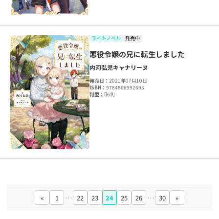
ライトノベル
発売中
悪役令嬢の兄に転生しました
内河弘児
キャナリーヌ
発売日：
2021年07月10日
ISBN：
9784866992693
判型：
B6判
«
1
…
22
23
24
25
26
…
30
»