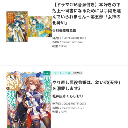
【ドラマCD6音源付き】本好きの下
剋上～司書になるためには手段を選
んでいられません～第五部「女神の
化身VI」
香月美夜
椎名優
発売日：
2021年08月10日
ISBN：
9784866992426
判型：
B6判
ライトノベル
発売中
やり直し悪役令嬢は、幼い弟(天使)
を溺愛します2
軽井広
さくらしおり
発売日：
2021年07月20日
ISBN：
9784866992778
判型：
A6判