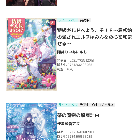
ライトノベル
発売中
特級ギルドへようこそ！８～看板娘
の愛されエルフはみんなの心を和ま
せる～
阿井りいあ
にもし
発売日：
2021年08月20日
ISBN：
9784866993065
判型：
A6判
ライトノベル
発売中
Celicaノベルス
薬の魔物の解雇理由
桜瀬彩香
アズ
発売日：
2021年08月20日
ISBN：
9784866993089