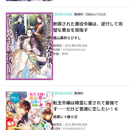
ライトノベル
発売中
Celicaノベルス
断罪された悪役令嬢は、逆行して完
璧な悪女を目指す
楢山幕府
えびすし
発売日：
2021年09月18日
ISBN：
9784866993324
判型：
B6判
ライトノベル
発売中
転生令嬢は精霊に愛されて最強で
す……だけど普通に恋したい！６
風間レイ
藤小豆
発売日：
2021年09月18日
ISBN：
9784866993317