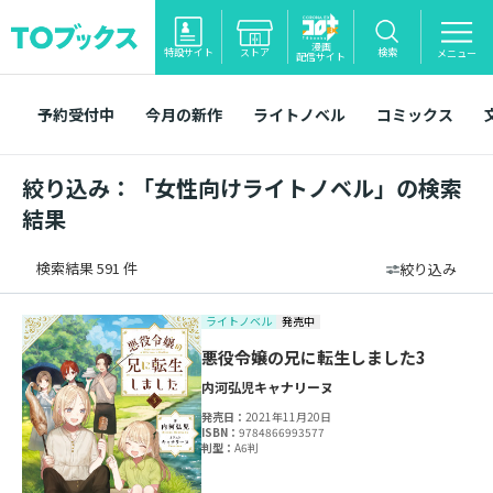
漫画
特設サイト
ストア
検索
メニュー
配信サイト
予約受付中
今月の新作
ライトノベル
コミックス
絞り込み：「女性向けライトノベル」の検索
結果
検索結果 591 件
絞り込み
ライトノベル
発売中
悪役令嬢の兄に転生しました3
内河弘児
キャナリーヌ
発売日：
2021年11月20日
ISBN：
9784866993577
判型：
A6判