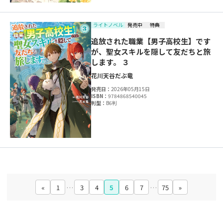
ライトノベル
発売中
特典
追放された職業【男子高校生】です
が、聖女スキルを隠して友だちと旅
します。 ３
花川天谷
だぶ竜
発売日：
2026年05月15日
ISBN：
9784868540045
判型：
B6判
«
1
…
3
4
5
6
7
…
75
»