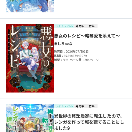
ライトノベル
発売中
特典
悪女のレシピ～略奪愛を添えて～
ましろ
azな
発売日：
2026年07月01日
ISBN：
9784867949979
判型：
B6判
ページ数：
304ページ
ライトノベル
発売中
特典
異世界の貧乏農家に転生したので、
レンガを作って城を建てることにし
ました9