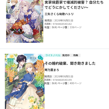
実家侯爵家で壊滅的被害？ 自分たち
でどうにかしてください～
三矢さくら
匈歌ハトリ
発売日：
2026年06月01日
ISBN：
9784868540182
判型：
B6判
ページ数：
336ページ
ライトノベル
発売中
特典
その婚約破棄、聞き飽きました
琴乃葉
まろ
発売日：
2026年06月01日
ISBN：
9784868540199
判型：
B6判
ページ数：
400ページ