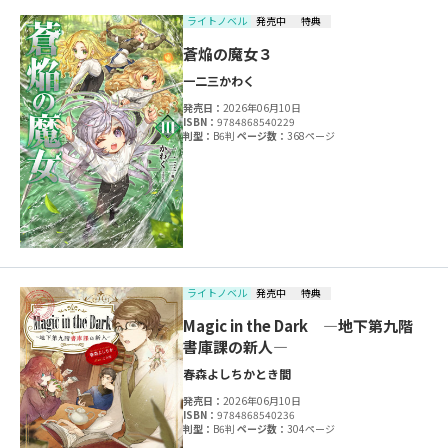
ライトノベル
発売中
特典
蒼焔の魔女３
一二三
かわく
発売日：
2026年06月10日
ISBN：
9784868540229
判型：
B6判
ページ数：
368ページ
ライトノベル
発売中
特典
Magic in the Dark ―地下第九階
書庫課の新人―
春森よしちか
とき間
発売日：
2026年06月10日
ISBN：
9784868540236
判型：
B6判
ページ数：
304ページ