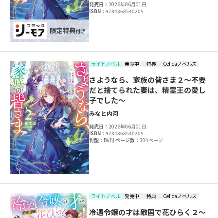
発売日：
2026年06月01日
ISBN：
9784868540205
ライトノベル
発売中
特典
Celicaノベルス
さようなら、家族の皆さま２～不要
だと捨てられた妻は、精霊王の愛し
子でした～
みなと
内河
発売日：
2026年06月01日
ISBN：
9784868540205
判型：
B6判
ページ数：
304ページ
ライトノベル
発売中
特典
Celicaノベルス
冷遇令嬢の才は敵国で花ひらく２～