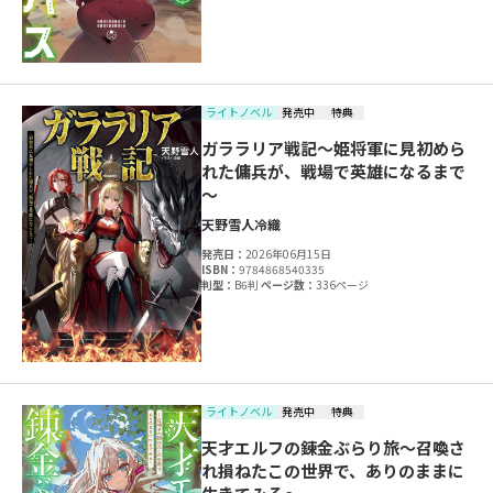
ライトノベル
発売中
特典
ガララリア戦記～姫将軍に見初めら
れた傭兵が、戦場で英雄になるまで
～
天野雪人
冷織
発売日：
2026年06月15日
ISBN：
9784868540335
判型：
B6判
ページ数：
336ページ
ライトノベル
発売中
特典
天才エルフの錬金ぶらり旅～召喚さ
れ損ねたこの世界で、ありのままに