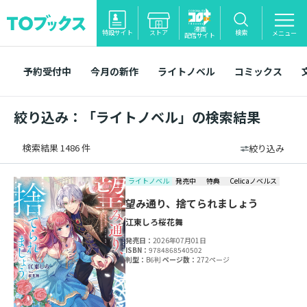
漫画
特設サイト
ストア
検索
メニュー
配信サイト
予約受付中
今月の新作
ライトノベル
コミックス
絞り込み：「ライトノベル」の検索結果
検索結果 1486 件
絞り込み
ライトノベル
発売中
特典
Celicaノベルス
望み通り、捨てられましょう
江東しろ
桜花舞
発売日：
2026年07月01日
ISBN：
9784868540502
判型：
B6判
ページ数：
272ページ