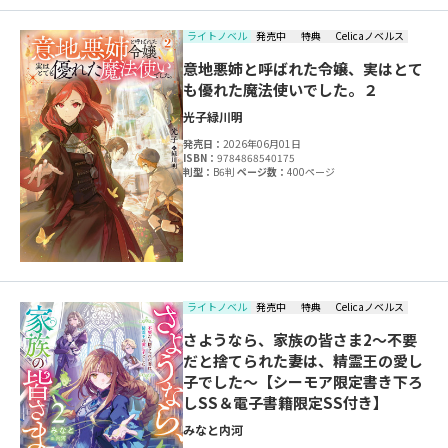
ライトノベル
発売中
特典
Celicaノベルス
意地悪姉と呼ばれた令嬢、実はとて
も優れた魔法使いでした。２
光子
緑川明
発売日：
2026年06月01日
ISBN：
9784868540175
判型：
B6判
ページ数：
400ページ
ライトノベル
発売中
特典
Celicaノベルス
さようなら、家族の皆さま2～不要
だと捨てられた妻は、精霊王の愛し
子でした～【シーモア限定書き下ろ
しSS＆電子書籍限定SS付き】
みなと
内河