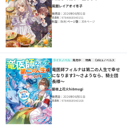
風間レイ
アオイ冬子
発売日：
2026年06月01日
ISBN：
9784868540151
判型：
B6判
ページ数：
304ページ
ライトノベル
発売中
特典
Celicaノベルス
竜医師フィルナは第二の人生で幸せ
になります3～さようなら、騎士団
長様～
屋根上花火
hi8mugi
発売日：
2026年06月01日
ISBN：
9784868540168