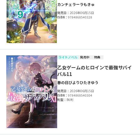
カンチェラーラ
もきゅ
発売日：
2026年06月15日
ISBN：
9784868540328
ライトノベル
発売中
特典
乙女ゲームのヒロインで最強サバイ
バル11
春の日びより
ひたきゆう
発売日：
2026年06月15日
ISBN：
9784868540304
判型：
B6判