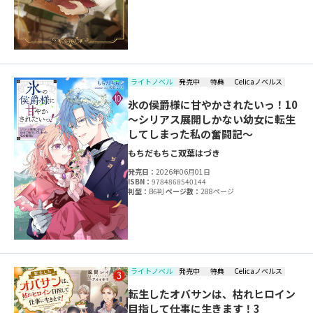
ライトノベル
発売中
特典
Celicaノベルス
氷の侯爵様に甘やかされたいっ！10
～シリアス展開しかない幼女に転生
してしまった私の奮闘記～
もちだもちこ
双葉はづき
発売日：
2026年06月01日
ISBN：
9784868540144
判型：
B6判
ページ数：
288ページ
ライトノベル
発売中
特典
Celicaノベルス
転生したオバサンは、枯れヒロイン
目指して仕事に生きます！3