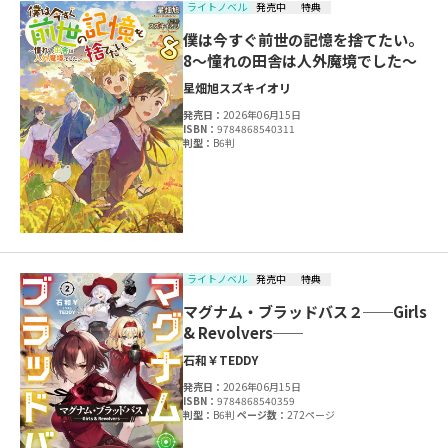
ライトノベル
発売中
特典
僕は今すぐ前世の記憶を捨てたい。
8～憧れの田舎は人外魔境でした～
星畑旭
スズキイオリ
発売日：
2026年06月15日
ISBN：
9784868540311
判型：
B6判
ライトノベル
発売中
特典
マグナム・ブラッドバス２──Girls
& Revolvers──
石和￥
TEDDY
発売日：
2026年06月15日
ISBN：
9784868540359
判型：
B6判
ページ数：
272ページ