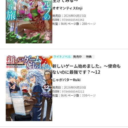
生きてみる～
オオマンティス
Enji
発売日：
2026年06月15日
ISBN：
9784868540342
判型：
B6判
ページ数：
288ページ
ライトノベル
発売中
特典
新しいゲーム始めました。～使命も
ないのに最強です？～12
じゃがバター
Ruki
発売日：
2026年06月10日
ISBN：
9784868540212
判型：
B6判
ページ数：
336ページ