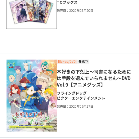
TOブックス
発売日：
2020年08月20日
Blu-ray/DVD
発売中
本好きの下剋上～司書になるために
は手段を選んでいられません～DVD
Vol.9【アニメグッズ】
フライングドッグ
ビクターエンタテインメント
発売日：
2020年06月17日