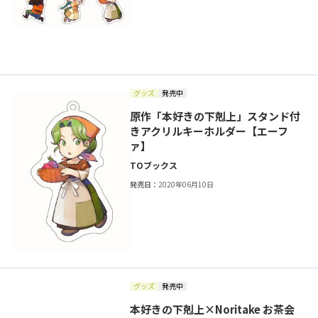
グッズ
発売中
原作「本好きの下剋上」スタンド付
きアクリルキーホルダー【エーフ
ァ】
TOブックス
発売日：
2020年06月10日
グッズ
発売中
本好きの下剋上×Noritake お茶会