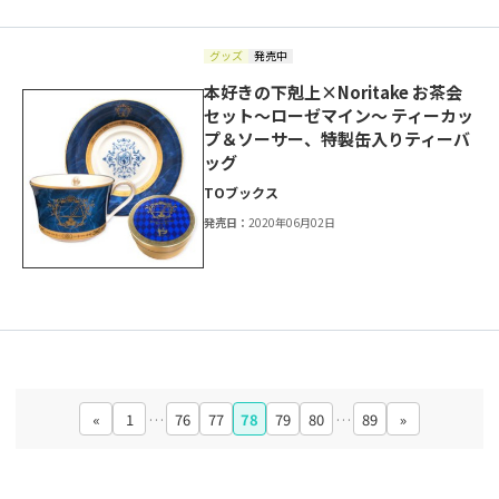
グッズ
発売中
本好きの下剋上×Noritake お茶会
セット～ローゼマイン～ ティーカッ
プ＆ソーサー、特製缶入りティーバ
ッグ
TOブックス
発売日：
2020年06月02日
«
1
…
76
77
78
79
80
…
89
»