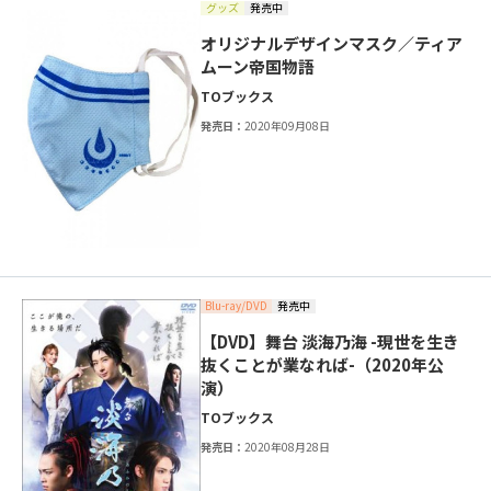
グッズ
発売中
オリジナルデザインマスク／ティア
ムーン帝国物語
TOブックス
発売日：
2020年09月08日
Blu-ray/DVD
発売中
【DVD】舞台 淡海乃海 -現世を生き
抜くことが業なれば-（2020年公
演）
TOブックス
発売日：
2020年08月28日