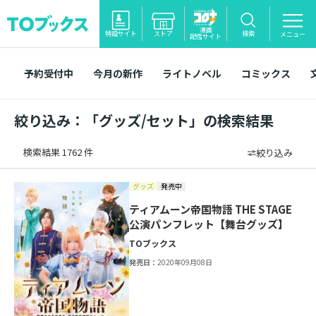
漫画
特設サイト
ストア
検索
メニュー
配信サイト
予約受付中
今月の新作
ライトノベル
コミックス
絞り込み：「グッズ/セット」の検索結果
検索結果 1762 件
絞り込み
グッズ
発売中
ティアムーン帝国物語 THE STAGE
公演パンフレット【舞台グッズ】
TOブックス
発売日：
2020年09月08日