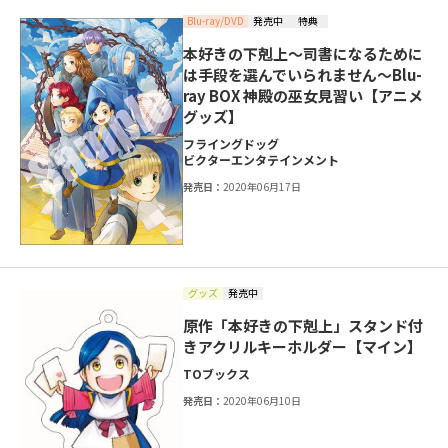
Blu-ray/DVD
発売中
特典
本好きの下剋上～司書になるために
は手段を選んでいられません～Blu-
ray BOX 神殿の巫女見習い【アニメ
グッズ】
フライングドッグ
ビクターエンタテインメント
発売日：
2020年06月17日
グッズ
発売中
原作「本好きの下剋上」スタンド付
きアクリルキーホルダー【マイン】
TOブックス
発売日：
2020年06月10日