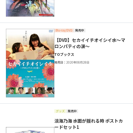
Blu-ray/DVD
発売中
【DVD】セカイイチオイシイ水～マ
ロンパティの涙～
TOブックス
発売日：
2020年08月28日
グッズ
発売中
淡海乃海 水面が揺れる時 ポストカ
ードセット1