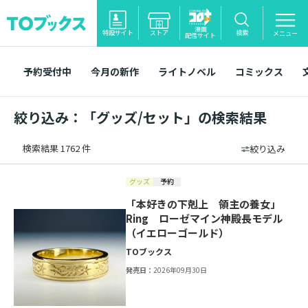
漫画
特設サイト
ストア
検索
メニュー
配信サイト
予約受付中
今月の新作
ライトノベル
コミックス
絞り込み：「グッズ/セット」の検索結果
検索結果 1762 件
絞り込み
グッズ
予約
「本好きの下剋上 領主の養女」
Ring ローゼマイン神殿長モデル
（イエローゴールド）
TOブックス
発売日：
2026年09月30日