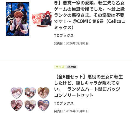
き】悪党一家の愛娘、転生先も乙女
ゲームの極道令嬢でした。～最上級
ランクの悪役さま、その溺愛は不要
です！～ ＠COMIC 第6巻（Celicaコ
ミックス）
TOブックス
発売日：
2026年08月01日
グッズ
発売中
【全6種セット】悪役の王女に転生
したけど、隠しキャラが隠れてな
い。 ランダムハート型缶バッジ
コンプリートセット
TOブックス
発売日：
2026年08月01日