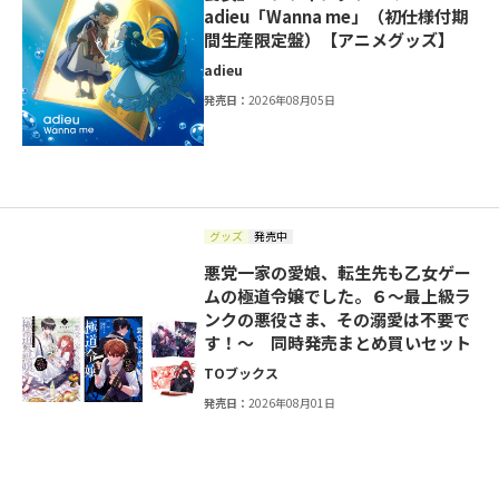
adieu「Wanna me」（初仕様付期
間生産限定盤）【アニメグッズ】
adieu
発売日：
2026年08月05日
グッズ
発売中
悪党一家の愛娘、転生先も乙女ゲー
ムの極道令嬢でした。６～最上級ラ
ンクの悪役さま、その溺愛は不要で
す！～ 同時発売まとめ買いセット
TOブックス
発売日：
2026年08月01日