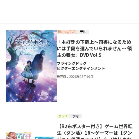
Blu-ray/DVD
予約
「本好きの下剋上～司書になるため
には手段を選んでいられません～ 領
主の養女」DVD Vol.5
フライングドッグ
ビクターエンタテインメント
発売日：
2026年08月19日
グッズ
予約
【B2布ポスター付き】ゲーム世界転
生〈ダン活〉16～ゲーマーは【ダン