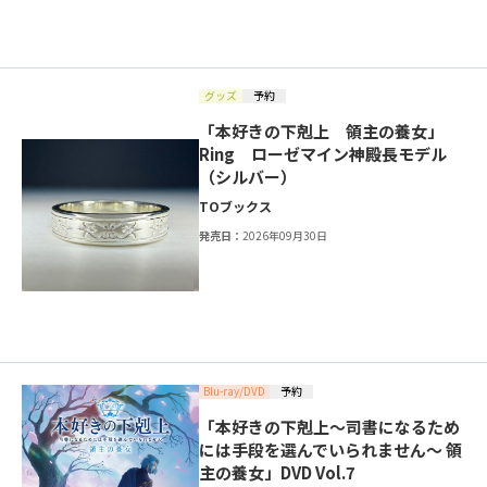
グッズ
予約
「本好きの下剋上 領主の養女」
Ring ローゼマイン神殿長モデル
（シルバー）
TOブックス
発売日：
2026年09月30日
Blu-ray/DVD
予約
「本好きの下剋上～司書になるため
には手段を選んでいられません～ 領
主の養女」DVD Vol.7