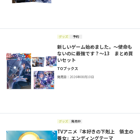
グッズ
予約
新しいゲーム始めました。～使命も
ないのに最強です？～13 まとめ買
いセット
TOブックス
発売日：
2026年08月10日
グッズ
発売中
TVアニメ『本好きの下剋上 領主の
養女』エンディングテーマ