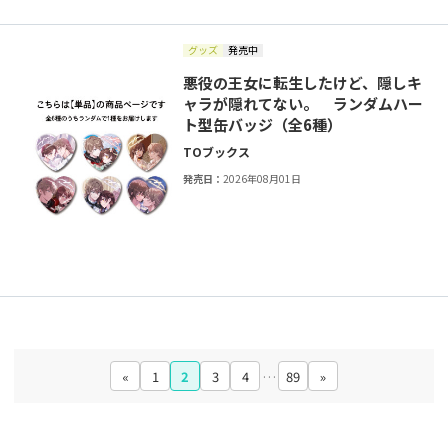
グッズ
発売中
悪役の王女に転生したけど、隠しキ
ャラが隠れてない。 ランダムハー
ト型缶バッジ（全6種）
TOブックス
発売日：
2026年08月01日
«
1
2
3
4
…
89
»