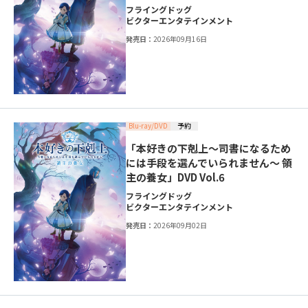
フライングドッグ
ビクターエンタテインメント
発売日：
2026年09月16日
Blu-ray/DVD
予約
「本好きの下剋上～司書になるため
には手段を選んでいられません～ 領
主の養女」DVD Vol.6
フライングドッグ
ビクターエンタテインメント
発売日：
2026年09月02日