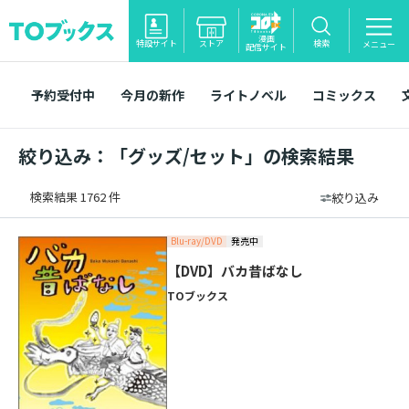
漫画
特設サイト
ストア
検索
メニュー
配信サイト
予約受付中
今月の新作
ライトノベル
コミックス
絞り込み：「グッズ/セット」の検索結果
検索結果 1762 件
絞り込み
Blu-ray/DVD
発売中
【DVD】バカ昔ばなし
TOブックス