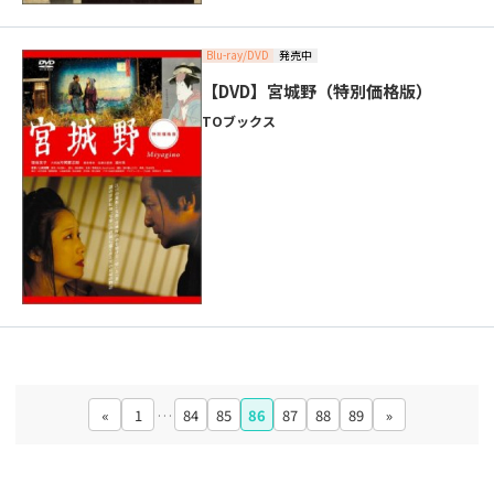
Blu-ray/DVD
発売中
【DVD】宮城野（特別価格版）
TOブックス
«
1
…
84
85
86
87
88
89
»