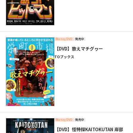
Blu-ray/DVD
発売中
【DVD】歌えマチグヮー
TOブックス
Blu-ray/DVD
発売中
【DVD】怪特探KAITOKUTAN 岸部