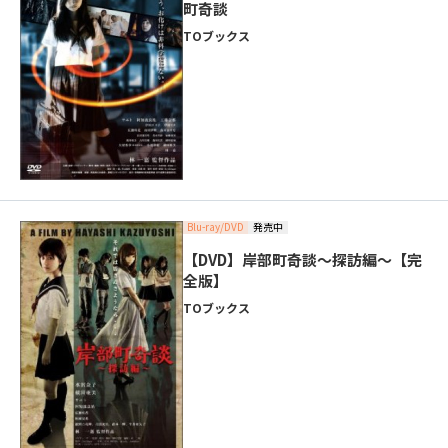
町奇談
TOブックス
Blu-ray/DVD
発売中
【DVD】岸部町奇談～探訪編～【完
全版】
TOブックス