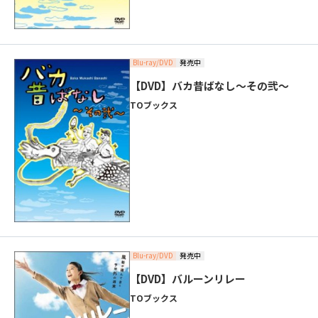
Blu-ray/DVD
発売中
【DVD】バカ昔ばなし～その弐～
TOブックス
Blu-ray/DVD
発売中
【DVD】バルーンリレー
TOブックス