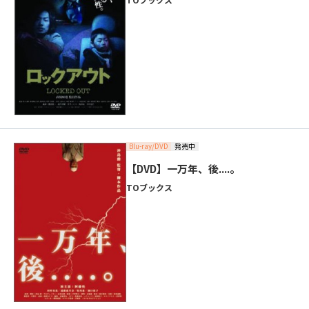
Blu-ray/DVD
発売中
【DVD】一万年、後....。
TOブックス