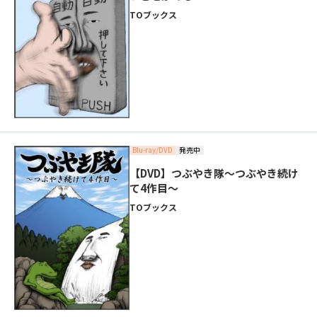
TOブックス
Blu-ray/DVD
発売中
【DVD】つぶやき隊～つぶやき続け
て4作目～
TOブックス