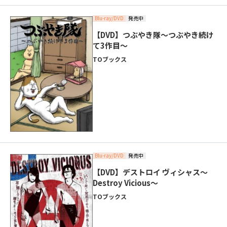
Blu-ray/DVD
発売中
【DVD】つぶやき隊～つぶやき続け
て3作目～
TOブックス
Blu-ray/DVD
発売中
【DVD】デストロイ ヴィシャス～
Destroy Vicious～
TOブックス