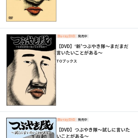
Blu-ray/DVD
発売中
【DVD】‘新’つぶやき隊～まだまだ
言いたいことがある～
TOブックス
Blu-ray/DVD
発売中
【DVD】つぶやき隊～試しに言いた
いことがある～