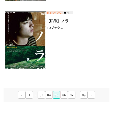
Blu-ray/DVD
発売中
【DVD】ノラ
TOブックス
«
1
…
83
84
85
86
87
…
89
»