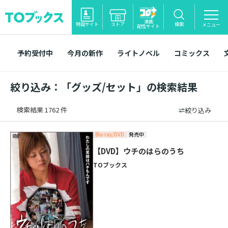
漫画
特設サイト
ストア
検索
メニュー
配信サイト
予約受付中
今月の新作
ライトノベル
コミックス
絞り込み：「グッズ/セット」の検索結果
検索結果 1762 件
絞り込み
Blu-ray/DVD
発売中
【DVD】ウチのはらのうち
TOブックス