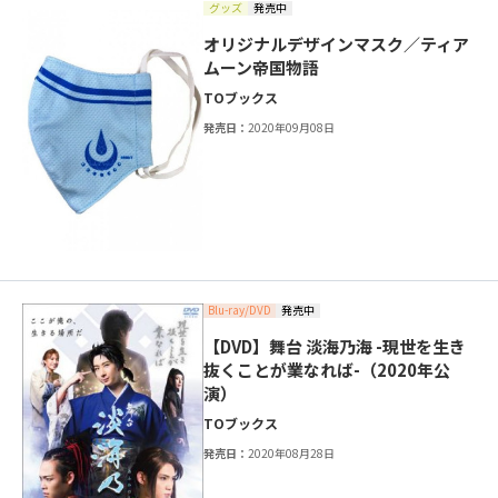
グッズ
発売中
オリジナルデザインマスク／ティア
ムーン帝国物語
TOブックス
発売日：
2020年09月08日
Blu-ray/DVD
発売中
【DVD】舞台 淡海乃海 -現世を生き
抜くことが業なれば-（2020年公
演）
TOブックス
発売日：
2020年08月28日