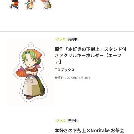
グッズ
発売中
原作「本好きの下剋上」スタンド付
きアクリルキーホルダー【エーフ
ァ】
TOブックス
発売日：
2020年06月10日
グッズ
発売中
本好きの下剋上×Noritake お茶会