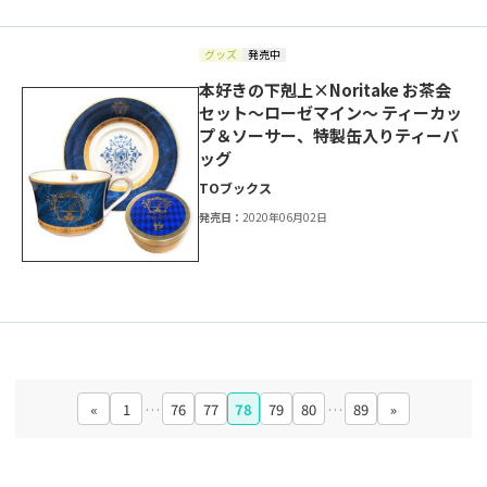
グッズ
発売中
本好きの下剋上×Noritake お茶会
セット～ローゼマイン～ ティーカッ
プ＆ソーサー、特製缶入りティーバ
ッグ
TOブックス
発売日：
2020年06月02日
«
1
…
76
77
78
79
80
…
89
»