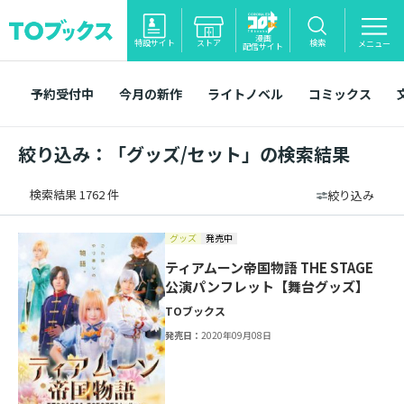
漫画
特設サイト
ストア
検索
メニュー
配信サイト
予約受付中
今月の新作
ライトノベル
コミックス
絞り込み：「グッズ/セット」の検索結果
検索結果 1762 件
絞り込み
グッズ
発売中
ティアムーン帝国物語 THE STAGE
公演パンフレット【舞台グッズ】
TOブックス
発売日：
2020年09月08日