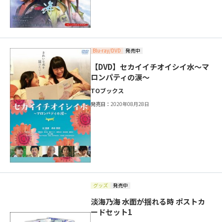
Blu-ray/DVD
発売中
【DVD】セカイイチオイシイ水～マ
ロンパティの涙～
TOブックス
発売日：
2020年08月28日
グッズ
発売中
淡海乃海 水面が揺れる時 ポストカ
ードセット1