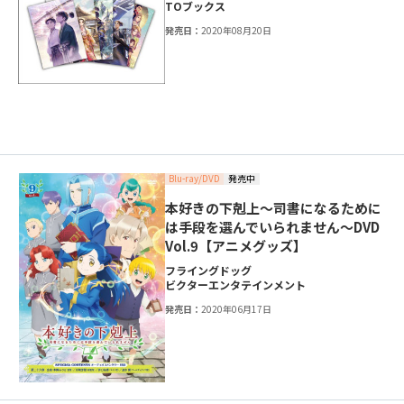
TOブックス
発売日：
2020年08月20日
Blu-ray/DVD
発売中
本好きの下剋上～司書になるために
は手段を選んでいられません～DVD
Vol.9【アニメグッズ】
フライングドッグ
ビクターエンタテインメント
発売日：
2020年06月17日