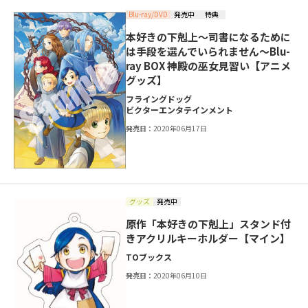
Blu-ray/DVD
発売中
特典
本好きの下剋上～司書になるために
は手段を選んでいられません～Blu-
ray BOX 神殿の巫女見習い【アニメ
グッズ】
フライングドッグ
ビクターエンタテインメント
発売日：
2020年06月17日
グッズ
発売中
原作「本好きの下剋上」スタンド付
きアクリルキーホルダー【マイン】
TOブックス
発売日：
2020年06月10日