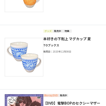
グッズ
発売中
特典
本好きの下剋上 マグカップ 夏
TOブックス
発売日：
2020年12月08日
Blu-ray/DVD
発売中
【DVD】電撃BOPのセクシーマザー