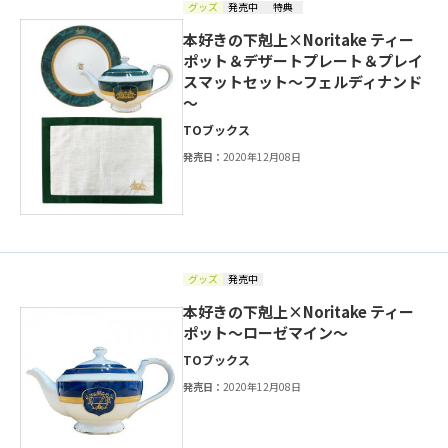
グッズ
発売中
特典
本好きの下剋上×Noritake ティー
ポット＆デザートプレート＆プレイ
スマットセット～フェルディナンド
～
TOブックス
発売日：
2020年12月08日
グッズ
発売中
本好きの下剋上×Noritake ティー
ポット～ローゼマイン～
TOブックス
発売日：
2020年12月08日