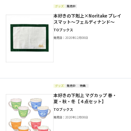
グッズ
発売中
本好きの下剋上×Noritake プレイ
スマット～フェルディナンド～
TOブックス
発売日：
2020年12月08日
グッズ
発売中
特典
本好きの下剋上 マグカップ 春・
夏・秋・冬【４点セット】
TOブックス
発売日：
2020年12月08日