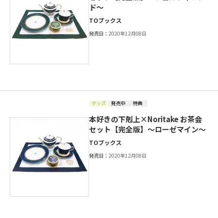
ド～
TOブックス
発売日：
2020年12月08日
グッズ
発売中
特典
本好きの下剋上×Noritake お茶会
セット【完全版】～ローゼマイン～
TOブックス
発売日：
2020年12月08日