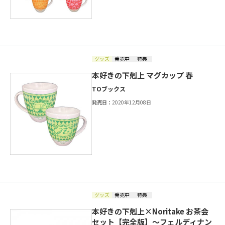
グッズ
発売中
特典
本好きの下剋上 マグカップ 春
TOブックス
発売日：
2020年12月08日
グッズ
発売中
特典
本好きの下剋上×Noritake お茶会
セット【完全版】～フェルディナン