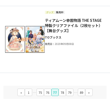
グッズ
発売中
ティアムーン帝国物語 THE STAGE
特製クリアファイル（2枚セット）
【舞台グッズ】
TOブックス
発売日：
2020年09月08日
«
1
…
75
76
77
78
79
…
89
»