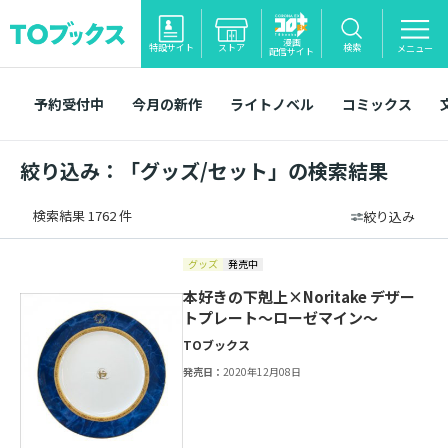
漫画
特設サイト
ストア
検索
メニュー
配信サイト
予約受付中
今月の新作
ライトノベル
コミックス
絞り込み：「グッズ/セット」の検索結果
検索結果 1762 件
絞り込み
グッズ
発売中
本好きの下剋上×Noritake デザー
トプレート～ローゼマイン～
TOブックス
発売日：
2020年12月08日