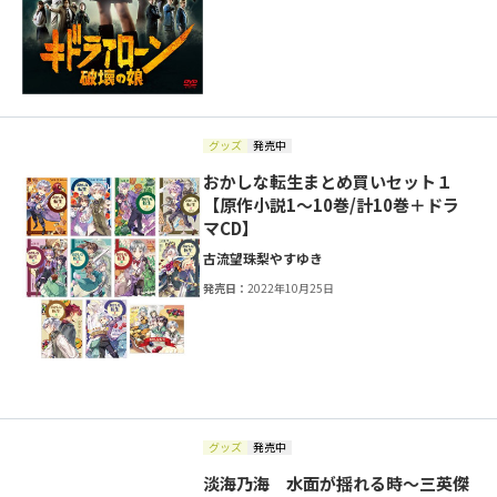
グッズ
発売中
おかしな転生まとめ買いセット１
【原作小説1～10巻/計10巻＋ドラ
マCD】
古流望
珠梨やすゆき
発売日：
2022年10月25日
グッズ
発売中
淡海乃海 水面が揺れる時～三英傑