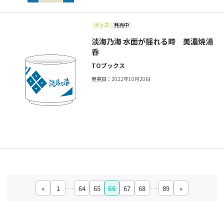
グッズ
発売中
淡海乃海 水面が揺れる時 美濃焼湯
呑
TOブックス
発売日：
2022年10月20日
«
1
…
64
65
66
67
68
…
89
»