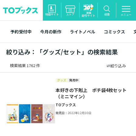
漫画
特設サイト
ストア
検索
メニュー
配信サイト
予約受付中
今月の新作
ライトノベル
コミックス
絞り込み：「グッズ/セット」の検索結果
検索結果 1762 件
絞り込み
グッズ
発売中
本好きの下剋上 ポチ袋4枚セット
（ミニマイン）
TOブックス
発売日：
2022年12月10日