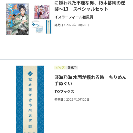
に嫌われた不運な男、朽木基綱の逆
襲～13 スペシャルセット
イスラーフィール
碧風羽
発売日：
2022年10月20日
グッズ
発売中
淡海乃海 水面が揺れる時 ちりめん
手ぬぐい
TOブックス
発売日：
2022年10月20日