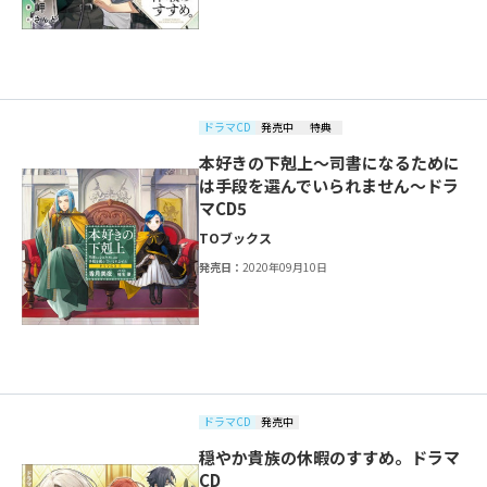
ドラマCD
発売中
特典
本好きの下剋上～司書になるために
は手段を選んでいられません～ドラ
マCD5
TOブックス
発売日：
2020年09月10日
ドラマCD
発売中
穏やか貴族の休暇のすすめ。ドラマ
CD