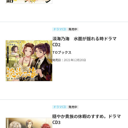
ドラマCD
発売中
淡海乃海 水面が揺れる時ドラマ
CD2
TOブックス
発売日：
2021年12月20日
ドラマCD
発売中
穏やか貴族の休暇のすすめ。ドラマ
CD3