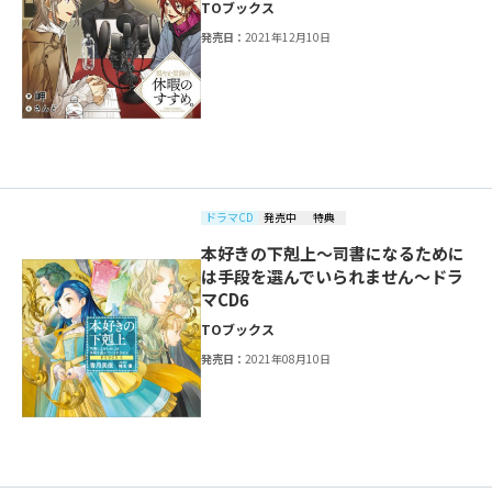
TOブックス
発売日：
2021年12月10日
ドラマCD
発売中
特典
本好きの下剋上～司書になるために
は手段を選んでいられません～ドラ
マCD6
TOブックス
発売日：
2021年08月10日