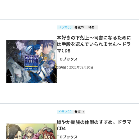
ドラマCD
発売中
特典
本好きの下剋上～司書になるために
は手段を選んでいられません～ドラ
マCD8
TOブックス
発売日：
2022年08月10日
ドラマCD
発売中
穏やか貴族の休暇のすすめ。ドラマ
CD4
TOブックス