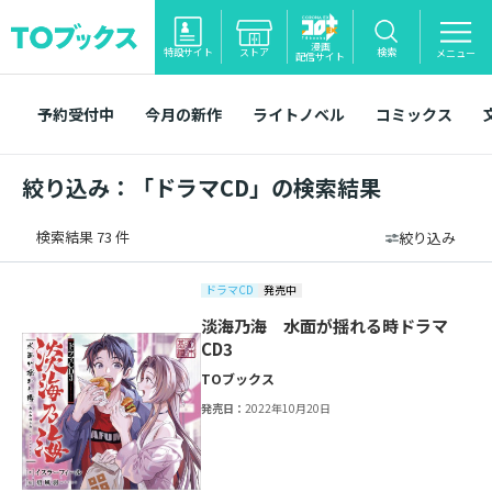
漫画
特設サイト
ストア
検索
メニュー
配信サイト
予約受付中
今月の新作
ライトノベル
コミックス
絞り込み：「ドラマCD」の検索結果
検索結果 73 件
絞り込み
ドラマCD
発売中
淡海乃海 水面が揺れる時ドラマ
CD3
TOブックス
発売日：
2022年10月20日