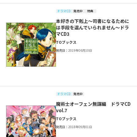
ドラマCD
発売中
特典
本好きの下剋上～司書になるために
は手段を選んでいられません～ドラ
マCD3
TOブックス
発売日：
2019年06月10日
ドラマCD
発売中
魔術士オーフェン無謀編 ドラマCD
vol.7
TOブックス
発売日：
2018年09月01日