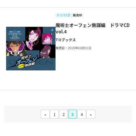
ドラマCD
発売中
魔術士オーフェン無謀編 ドラマCD
vol.4
TOブックス
発売日：
2018年06月01日
«
1
2
3
4
»