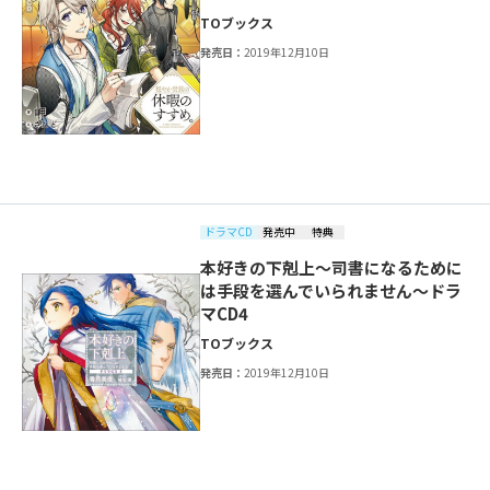
TOブックス
発売日：
2019年12月10日
ドラマCD
発売中
特典
本好きの下剋上～司書になるために
は手段を選んでいられません～ドラ
マCD4
TOブックス
発売日：
2019年12月10日