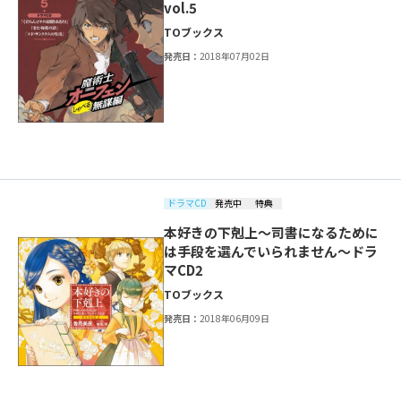
vol.5
TOブックス
発売日：
2018年07月02日
ドラマCD
発売中
特典
本好きの下剋上～司書になるために
は手段を選んでいられません～ドラ
マCD2
TOブックス
発売日：
2018年06月09日