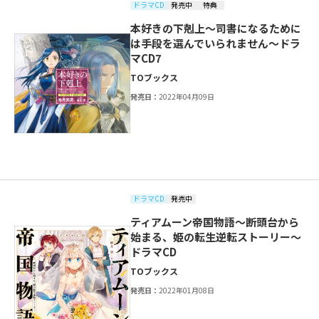
ドラマCD
発売中
特典
本好きの下剋上～司書になるために
は手段を選んでいられません～ドラ
マCD7
TOブックス
発売日：
2022年04月09日
ドラマCD
発売中
ティアムーン帝国物語～断頭台から
始まる、姫の転生逆転ストーリー～
ドラマCD
TOブックス
発売日：
2022年01月08日