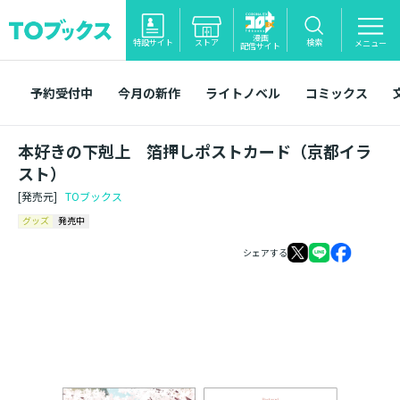
漫画
特設サイト
ストア
検索
メニュー
配信サイト
予約受付中
今月の新作
ライトノベル
コミックス
本好きの下剋上 箔押しポストカード（京都イラ
スト）
[発売元]
TOブックス
グッズ
発売中
シェアする