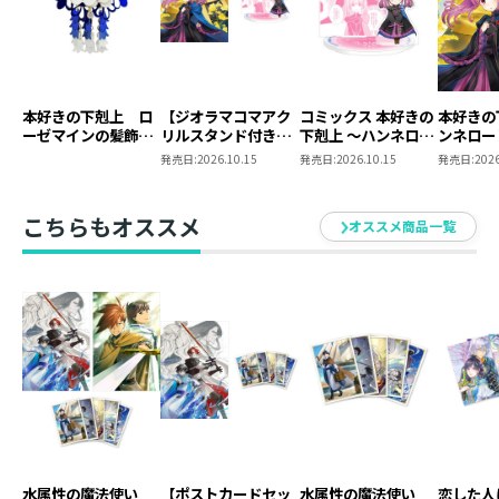
本好きの下剋上 ロ
【ジオラマコマアク
コミックス 本好きの
本好きの
ーゼマインの髪飾り
リルスタンド付き】
下剋上 ～ハンネロー
ンネロー
風ブローチ
本好きの下剋上 ～ハ
レの貴族院五年生～
五年生～
発売日:
2026.10.15
発売日:
2026.10.15
発売日:
2026
ンネローレの貴族院
「恋してみたいお姫
たいお姫
五年生～ 「恋してみ
様」 ジオラマコマ
たいお姫様 2」（コ
アクリルスタンド
こちらもオススメ
オススメ商品一覧
ミックス）
（1巻4話）
水属性の魔法使い
【ポストカードセッ
水属性の魔法使い
恋した人