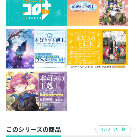
着物を身にまとったローゼマインとフェルディナンドの
箔押しポストカードです。
和の雰囲気満載の2人が箔押しによってきらめきます✨
ぜひお手に取ってキラキラ感をお楽しみください！
素材：紙
サイズ：Ｈ148mm×Ｗ100mm
イラスト：椎名優
発売元：TOブックス
このシリーズの商品
シリーズ一覧