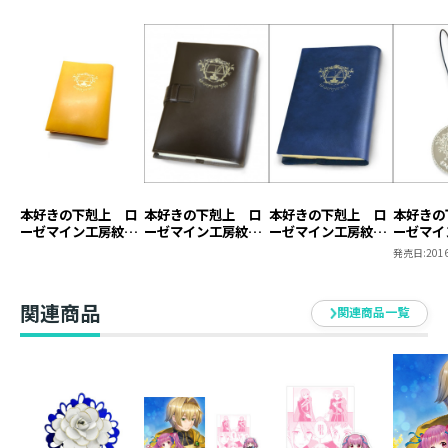
本好きの下剋上 ロ
本好きの下剋上 ロ
本好きの下剋上 ロ
本好きの
ーゼマイン工房紋章
ーゼマイン工房紋章
ーゼマイン工房紋章
ーゼマイ
ブックカバー【塩ビ
ブックカバー【本革
ブックカバー【塩ビ
キーホル
発売日:
2016
製】（ジュニア文庫
製】
製】
用）
関連商品
関連商品一覧