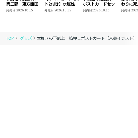
第三部 東方諸国編
ト2付き】水属性の
ポストカードセット
わりに死
8 同時発売まとめ
魔法使い 第三部
2
言った。
発売日:
2026.10.15
発売日:
2026.10.15
発売日:
2026.10.15
発売日:
2026
買いセット
東方諸国編8
ポストカ
1
TOP
グッズ
本好きの下剋上 箔押しポストカード（京都イラスト）