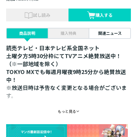
試し読み
購入する
商品説明
購入特典
関連ニュース
読売テレビ・日本テレビ系全国ネット
土曜夕方5時30分枠にてTVアニメ絶賛放送中！
（※一部地域を除く）
TOKYO MXでも毎週月曜夜9時25分から絶賛放送
中！
※放送日時は予告なく変更となる場合がございま
す。
＜京都IP書店先行販売品＞
もっと見る
椎名優先生描き下ろし！
和をイメージしたイラストの箔押しポストカー
ド！