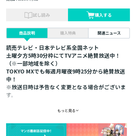
試し読み
購入する
商品説明
購入特典
関連ニュース
読売テレビ・日本テレビ系全国ネット
土曜夕方5時30分枠にてTVアニメ絶賛放送中！
（※一部地域を除く）
TOKYO MXでも毎週月曜夜9時25分から絶賛放送
中！
※放送日時は予告なく変更となる場合がございま
す。
＜京都IP書店先行販売品＞
もっと見る
椎名優先生描き下ろし！
和をイメージしたイラストのアクリルスタンド！
着物を身にまとったフェルディナンドのアクリルスタン