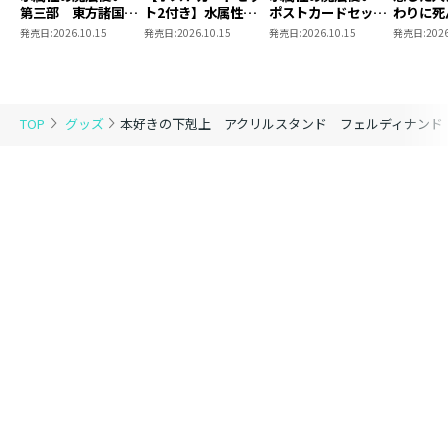
第三部 東方諸国編
ト2付き】水属性の
ポストカードセット
わりに死
8 同時発売まとめ
魔法使い 第三部
2
言った。
発売日:
2026.10.15
発売日:
2026.10.15
発売日:
2026.10.15
発売日:
2026
買いセット
東方諸国編8
ポストカ
1
TOP
グッズ
本好きの下剋上 アクリルスタンド フェルディナンド