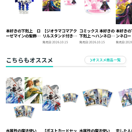
本好きの下剋上 ロ
【ジオラマコマアク
コミックス 本好きの
本好きの
ーゼマインの髪飾り
リルスタンド付き】
下剋上 ～ハンネロー
ンネロー
風ブローチ
本好きの下剋上 ～ハ
レの貴族院五年生～
五年生～
発売日:
2026.10.15
発売日:
2026.10.15
発売日:
2026
ンネローレの貴族院
「恋してみたいお姫
たいお姫
五年生～ 「恋してみ
様」 ジオラマコマ
たいお姫様 2」（コ
アクリルスタンド
こちらもオススメ
オススメ商品一覧
ミックス）
（1巻4話）
水属性の魔法使い
【ポストカードセッ
水属性の魔法使い
恋した人