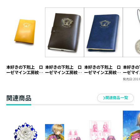
本好きの下剋上 ロ
本好きの下剋上 ロ
本好きの下剋上 ロ
本好きの
ーゼマイン工房紋章
ーゼマイン工房紋章
ーゼマイン工房紋章
ーゼマイ
ブックカバー【塩ビ
ブックカバー【本革
ブックカバー【塩ビ
キーホル
発売日:
2016
製】（ジュニア文庫
製】
製】
用）
関連商品
関連商品一覧