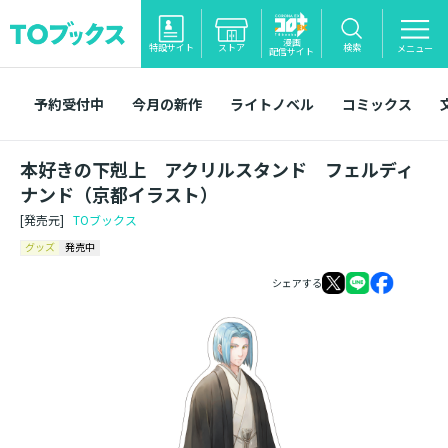
漫画
特設サイト
ストア
検索
メニュー
配信サイト
予約受付中
今月の新作
ライトノベル
コミックス
本好きの下剋上 アクリルスタンド フェルディ
ナンド（京都イラスト）
[発売元]
TOブックス
グッズ
発売中
シェアする