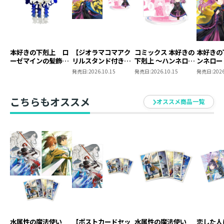
本好きの下剋上 ロ
【ジオラマコマアク
コミックス 本好きの
本好きの
ーゼマインの髪飾り
リルスタンド付き】
下剋上 ～ハンネロー
ンネロー
風ブローチ
本好きの下剋上 ～ハ
レの貴族院五年生～
五年生～
発売日:
2026.10.15
発売日:
2026.10.15
発売日:
2026
ンネローレの貴族院
「恋してみたいお姫
たいお姫
五年生～ 「恋してみ
様」 ジオラマコマ
たいお姫様 2」（コ
アクリルスタンド
こちらもオススメ
オススメ商品一覧
ミックス）
（1巻4話）
水属性の魔法使い
【ポストカードセッ
水属性の魔法使い
恋した人