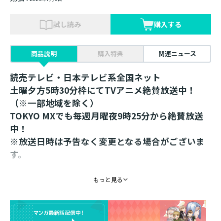
試し読み
購入する
商品説明
購入特典
関連ニュース
読売テレビ・日本テレビ系全国ネット
土曜夕方5時30分枠にてTVアニメ絶賛放送中！
（※一部地域を除く）
TOKYO MXでも毎週月曜夜9時25分から絶賛放送
中！
※放送日時は予告なく変更となる場合がございま
す。
＜京都IP書店先行販売品＞
もっと見る
椎名優先生描き下ろし！
和をイメージしたイラストのアクリルスタンド！
着物を身にまとったローゼマインのアクリルスタンドで