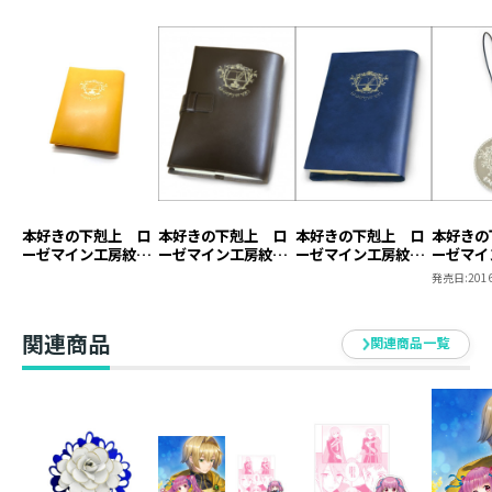
本好きの下剋上 ロ
本好きの下剋上 ロ
本好きの下剋上 ロ
本好きの
ーゼマイン工房紋章
ーゼマイン工房紋章
ーゼマイン工房紋章
ーゼマイ
ブックカバー【塩ビ
ブックカバー【本革
ブックカバー【塩ビ
キーホル
発売日:
2016
製】（ジュニア文庫
製】
製】
用）
関連商品
関連商品一覧