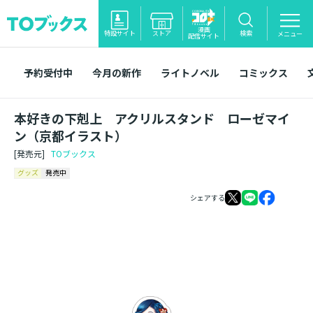
漫画
特設サイト
ストア
検索
メニュー
配信サイト
予約受付中
今月の新作
ライトノベル
コミックス
本好きの下剋上 アクリルスタンド ローゼマイ
ン（京都イラスト）
[発売元]
TOブックス
グッズ
発売中
シェアする