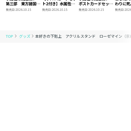
第三部 東方諸国編
ト2付き】水属性の
ポストカードセット
わりに死
8 同時発売まとめ
魔法使い 第三部
2
言った。
発売日:
2026.10.15
発売日:
2026.10.15
発売日:
2026.10.15
発売日:
2026
買いセット
東方諸国編8
ポストカ
1
TOP
グッズ
本好きの下剋上 アクリルスタンド ローゼマイン（京