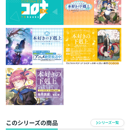
利なメモ付箋！
薄くてコンパクトながら30枚あるのでとっても便利♪
学校や職場で大活躍間違いなし！
素材：紙
サイズ：台紙：Ｈ104mm×Ｗ67mm
付箋：H70mm×W58mm
イラスト：椎名優
発売元：TOブックス
このシリーズの商品
シリーズ一覧