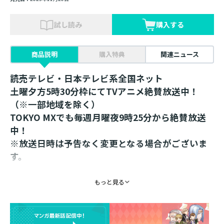
試し読み
購入する
商品説明
購入特典
関連ニュース
読売テレビ・日本テレビ系全国ネット
土曜夕方5時30分枠にてTVアニメ絶賛放送中！
（※一部地域を除く）
TOKYO MXでも毎週月曜夜9時25分から絶賛放送
中！
※放送日時は予告なく変更となる場合がございま
す。
＜TSUTAYA先行販売品＞
もっと見る
椎名優先生描き下ろし！
ちびキャライラストを使用した付箋が登場！
椎名優先生描き下ろしのちびキャライラストを使った便