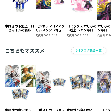
本好きの下剋上 ロ
【ジオラマコマアク
コミックス 本好きの
本好きの
ーゼマインの髪飾り
リルスタンド付き】
下剋上 ～ハンネロー
ンネロー
風ブローチ
本好きの下剋上 ～ハ
レの貴族院五年生～
五年生～
発売日:
2026.10.15
発売日:
2026.10.15
発売日:
2026
ンネローレの貴族院
「恋してみたいお姫
たいお姫
五年生～ 「恋してみ
様」 ジオラマコマ
たいお姫様 2」（コ
アクリルスタンド
こちらもオススメ
オススメ商品一覧
ミックス）
（1巻4話）
水属性の魔法使い
【ポストカードセッ
水属性の魔法使い
【コミッ