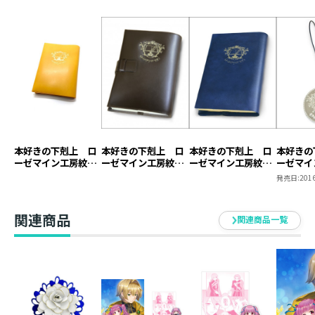
本好きの下剋上 ロ
本好きの下剋上 ロ
本好きの下剋上 ロ
本好きの
ーゼマイン工房紋章
ーゼマイン工房紋章
ーゼマイン工房紋章
ーゼマイ
ブックカバー【塩ビ
ブックカバー【本革
ブックカバー【塩ビ
キーホル
発売日:
2016
製】（ジュニア文庫
製】
製】
用）
関連商品
関連商品一覧