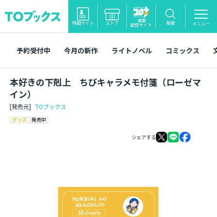
漫画
特設サイト
ストア
検索
メニュー
配信サイト
予約受付中
今月の新作
ライトノベル
コミックス
本好きの下剋上 ちびキャラメモ付箋（ローゼマ
イン）
[発売元]
TOブックス
グッズ
発売中
シェアする