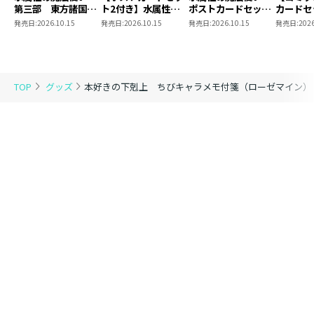
第三部 東方諸国編
ト2付き】水属性の
ポストカードセット
カードセ
8 同時発売まとめ
魔法使い 第三部
2
き】恋し
発売日:
2026.10.15
発売日:
2026.10.15
発売日:
2026.10.15
発売日:
2026
買いセット
東方諸国編8
の代わり
れと言っ
結婚した
がなぜ今
とに？と
TOP
グッズ
本好きの下剋上 ちびキャラメモ付箋（ローゼマイン）
＠COMI