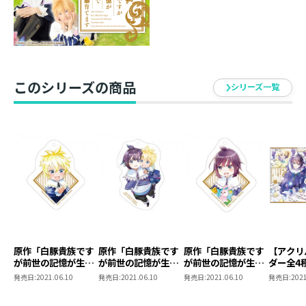
このシリーズの商品
シリーズ一覧
原作「白豚貴族です
原作「白豚貴族です
原作「白豚貴族です
【アクリ
が前世の記憶が生え
が前世の記憶が生え
が前世の記憶が生え
ダー全4
たのでひよこな弟育
たのでひよこな弟育
たのでひよこな弟育
豚貴族で
発売日:
2021.06.10
発売日:
2021.06.10
発売日:
2021.06.10
発売日:
2021
てます」スタンド付
てます」スタンド付
てます」スタンド付
記憶が生
きアクリルキーホル
きアクリルキーホル
きアクリルキーホル
よこな弟