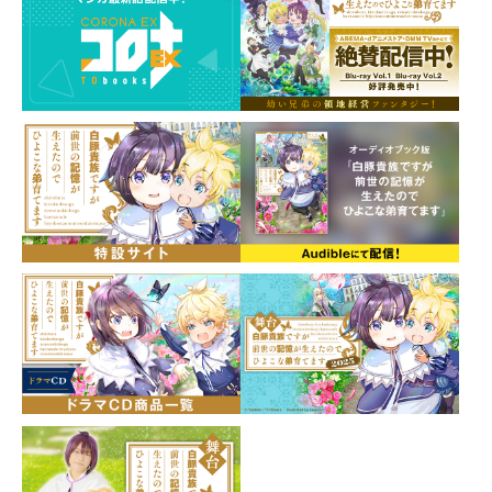
チャームの飾り紐は一つ一つ手作業で結ばれた『勾玉結
び』。
硬質なチャームにぬくもりを添えて。
最新情報は＠gJcharacter_Gにてお知らせしています。
素材 ： アクリル、ナイロンコード
サイズ ： （チャーム本体）約50×35×3mm（飾り
紐）約100mm
販売元 ： gJ character G
製造元 ： ガギ有限会社