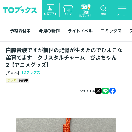
漫画
特設サイト
ストア
検索
メニュー
配信サイト
予約受付中
今月の新作
ライトノベル
コミックス
白豚貴族ですが前世の記憶が生えたのでひよこな
弟育てます クリスタルチャーム ぴよちゃん
2【アニメグッズ】
[発売元]
TOブックス
グッズ
発売中
シェアする