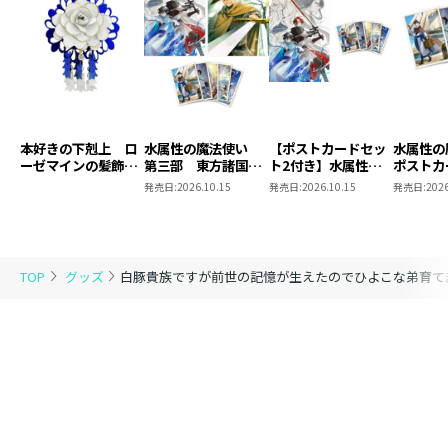
本好きの下剋上 ロ
水属性の魔法使い
【ポストカードセッ
水属性
ーゼマインの髪飾り
第三部 東方諸国編
ト2付き】水属性の
ポストカ
風ブローチ
8 同時発売まとめ
魔法使い 第三部
2
発売日:
2026.10.15
発売日:
2026.10.15
発売日:
2026
買いセット
東方諸国編8
TOP
グッズ
白豚貴族ですが前世の記憶が生えたのでひよこな弟育て