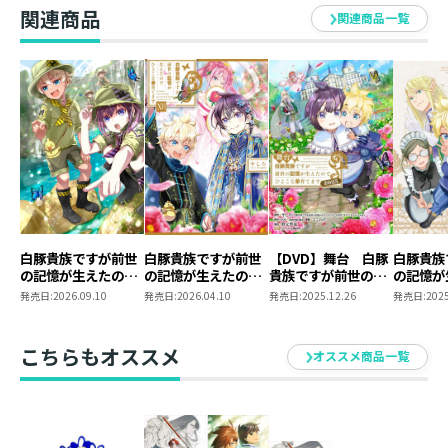
ダー【レグルス】
ダー【鳳蝶＆レグル
ダー【鳳蝶】
関連商品
関連商品一覧
ス】
白豚貴族ですが前世
白豚貴族ですが前世
【DVD】舞台 白豚
白豚貴族
の記憶が生えたので
の記憶が生えたので
貴族ですが前世の記
の記憶が
ひよこな弟育てます
ひよこな弟育てます
憶が生えたのでひよ
ひよこな
発売日:
2026.09.10
発売日:
2026.04.10
発売日:
2025.12.26
発売日:
2025
17
16
こな弟育てます2025
Blu-ray
ニメグッ
こちらもオススメ
オススメ商品一覧