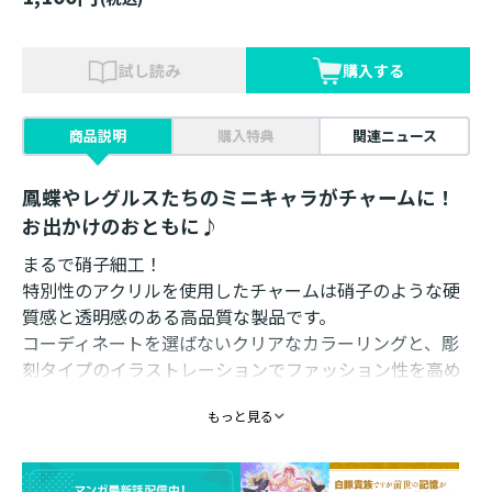
試し読み
購入する
商品説明
購入特典
関連ニュース
鳳蝶やレグルスたちのミニキャラがチャームに！
お出かけのおともに♪
まるで硝子細工！
特別性のアクリルを使用したチャームは硝子のような硬
質感と透明感のある高品質な製品です。
コーディネートを選ばないクリアなカラーリングと、彫
刻タイプのイラストレーションでファッション性を高め
ました。
もっと見る
バッグチャームとしてオトナの方も使いやすい商品を意
識しています。