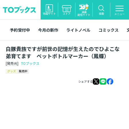
漫画
特設サイト
ストア
検索
メニュー
配信サイト
予約受付中
今月の新作
ライトノベル
コミックス
白豚貴族ですが前世の記憶が生えたのでひよこな
弟育てます ペットボトルマーカー（鳳蝶）
[発売元]
TOブックス
グッズ
発売中
シェアする