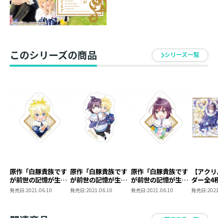
このシリーズの商品
シリーズ一覧
原作「白豚貴族です
原作「白豚貴族です
原作「白豚貴族です
【アクリ
が前世の記憶が生え
が前世の記憶が生え
が前世の記憶が生え
ダー全4
たのでひよこな弟育
たのでひよこな弟育
たのでひよこな弟育
豚貴族で
発売日:
2021.06.10
発売日:
2021.06.10
発売日:
2021.06.10
発売日:
2021
てます」スタンド付
てます」スタンド付
てます」スタンド付
記憶が生
きアクリルキーホル
きアクリルキーホル
きアクリルキーホル
よこな弟
ダー【レグルス】
ダー【鳳蝶＆レグル
ダー【鳳蝶】