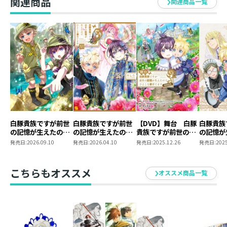
関連商品
関連商品一覧
ス】
白豚貴族ですが前世
白豚貴族ですが前世
【DVD】舞台 白豚
白豚貴族
の記憶が生えたので
の記憶が生えたので
貴族ですが前世の記
の記憶が
ひよこな弟育てます
ひよこな弟育てます
憶が生えたのでひよ
ひよこな
発売日:
2026.09.10
発売日:
2026.04.10
発売日:
2025.12.26
発売日:
2025
17
16
こな弟育てます2025
Blu-ray
ニメグッ
こちらもオススメ
オススメ商品一覧