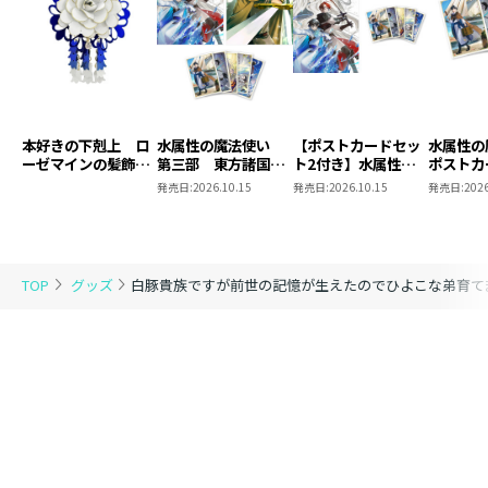
本好きの下剋上 ロ
水属性の魔法使い
【ポストカードセッ
水属性
ーゼマインの髪飾り
第三部 東方諸国編
ト2付き】水属性の
ポストカ
風ブローチ
8 同時発売まとめ
魔法使い 第三部
2
発売日:
2026.10.15
発売日:
2026.10.15
発売日:
2026
買いセット
東方諸国編8
TOP
グッズ
白豚貴族ですが前世の記憶が生えたのでひよこな弟育て