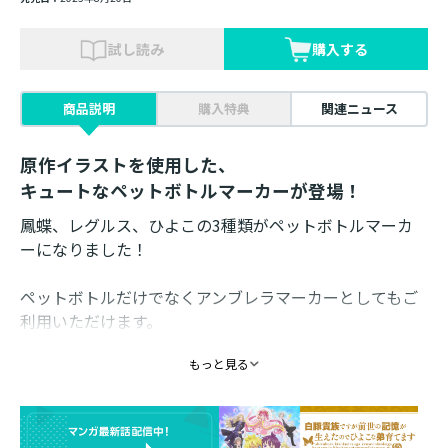
試し読み
購入する
商品説明
購入特典
関連ニュース
原作イラストを使用した、
キュートなペットボトルマーカーが登場！
鳳蝶、レグルス、ひよこの3種類がペットボトルマーカ
ーになりました！
ペットボトルだけでなくアンブレラマーカーとしてもご
利用いただけます。
チャームには金具もついているので、ポーチやカバンに
もっと見る
つけてもかわいいアイテムです！
素材：アクリル、シリコーン
サイズ：40mm×40mm以内