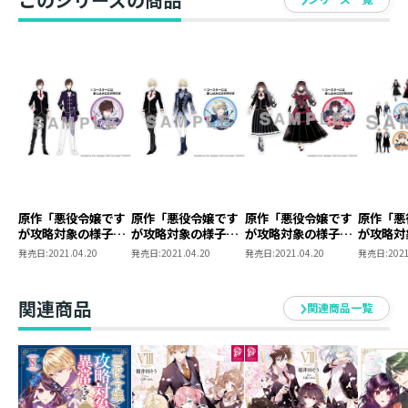
原作「悪役令嬢です
原作「悪役令嬢です
原作「悪役令嬢です
原作「悪
が攻略対象の様子が
が攻略対象の様子が
が攻略対象の様子が
が攻略対
異常すぎる」アクリ
異常すぎる」アクリ
異常すぎる」アクリ
異常すぎ
発売日:
2021.04.20
発売日:
2021.04.20
発売日:
2021.04.20
発売日:
2021
ルコースター【ロベ
ルコースター【レイ
ルコースター【ミス
ルコース
ルト】
ド】
ティア】
種セット
関連商品
関連商品一覧