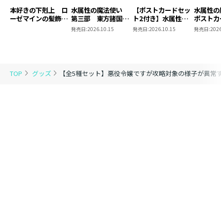
本好きの下剋上 ロ
水属性の魔法使い
【ポストカードセッ
水属性
ーゼマインの髪飾り
第三部 東方諸国編
ト2付き】水属性の
ポストカ
風ブローチ
8 同時発売まとめ
魔法使い 第三部
2
発売日:
2026.10.15
発売日:
2026.10.15
発売日:
2026
買いセット
東方諸国編8
TOP
グッズ
【全5種セット】悪役令嬢ですが攻略対象の様子が異常す