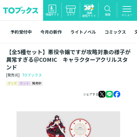
漫画
特設サイト
ストア
検索
メニュー
配信サイト
予約受付中
今月の新作
ライトノベル
コミックス
【全5種セット】悪役令嬢ですが攻略対象の様子が
異常すぎる＠COMIC キャラクターアクリルスタ
ンド
[発売元]
TOブックス
グッズ
セット
発売中
シェアする