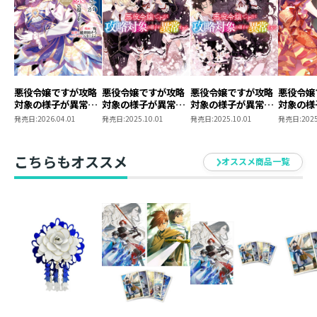
悪役令嬢ですが攻略
悪役令嬢ですが攻略
悪役令嬢ですが攻略
悪役令嬢
対象の様子が異常す
対象の様子が異常す
対象の様子が異常す
対象の様
ぎる@COMIC 第8巻
ぎる8
ぎる7
ぎる@CO
発売日:
2026.04.01
発売日:
2025.10.01
発売日:
2025.10.01
発売日:
2025
こちらもオススメ
オススメ商品一覧