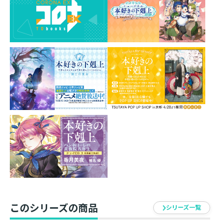
とした新作11種です。
台座の組み合わせパターンは無限大！
お好きなキャラクターを組み合わせてお楽しみくださ
い！
素材 ： アクリル
サイズ ： 約70mm（全長）
イラスト ： 椎名優
発売元 ： TOブックス
このシリーズの商品
シリーズ一覧