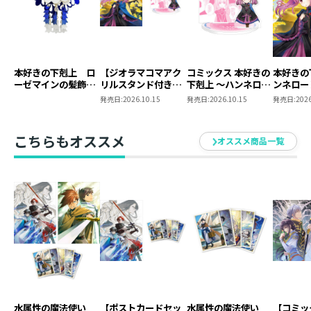
本好きの下剋上 ロ
【ジオラマコマアク
コミックス 本好きの
本好きの
ーゼマインの髪飾り
リルスタンド付き】
下剋上 ～ハンネロー
ンネロー
風ブローチ
本好きの下剋上 ～ハ
レの貴族院五年生～
五年生～
発売日:
2026.10.15
発売日:
2026.10.15
発売日:
2026
ンネローレの貴族院
「恋してみたいお姫
たいお姫
五年生～ 「恋してみ
様」 ジオラマコマ
たいお姫様 2」（コ
アクリルスタンド
こちらもオススメ
オススメ商品一覧
ミックス）
（1巻4話）
水属性の魔法使い
【ポストカードセッ
水属性の魔法使い
【コミッ