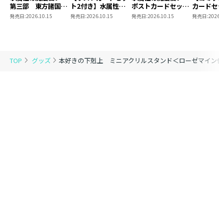
第三部 東方諸国編
ト2付き】水属性の
ポストカードセット
カードセ
8 同時発売まとめ
魔法使い 第三部
2
き】恋し
発売日:
2026.10.15
発売日:
2026.10.15
発売日:
2026.10.15
発売日:
2026
買いセット
東方諸国編8
の代わり
れと言っ
結婚した
がなぜ今
とに？と
TOP
グッズ
本好きの下剋上 ミニアクリルスタンド＜ローゼマイン
＠COMI