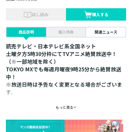
試し読み
購入する
商品説明
購入特典
関連ニュース
読売テレビ・日本テレビ系全国ネット
土曜夕方5時30分枠にてTVアニメ絶賛放送中！
（※一部地域を除く）
TOKYO MXでも毎週月曜夜9時25分から絶賛放送
中！
※放送日時は予告なく変更となる場合がございま
す。
椎名優先生描き下ろしイラストを使用！
もっと見る
大好評のミニアクリルスタンドが続々発売！
6月は＜ローゼマイン側近編 第2弾＞が登場！
ラインナップはローゼマインの側近文官、側仕えを中心