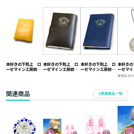
本好きの下剋上 ロ
本好きの下剋上 ロ
本好きの下剋上 ロ
本好きの
ーゼマイン工房紋章
ーゼマイン工房紋章
ーゼマイン工房紋章
ーゼマイ
ブックカバー【塩ビ
ブックカバー【本革
ブックカバー【塩ビ
キーホル
発売日:
2016
製】（ジュニア文庫
製】
製】
用）
関連商品
関連商品一覧