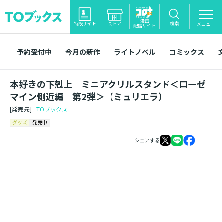
漫画
特設サイト
ストア
検索
メニュー
配信サイト
予約受付中
今月の新作
ライトノベル
コミックス
本好きの下剋上 ミニアクリルスタンド＜ローゼ
マイン側近編 第2弾＞（ミュリエラ）
[発売元]
TOブックス
グッズ
発売中
シェアする