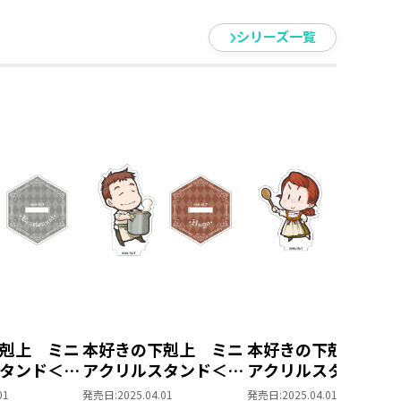
シリーズ一覧
剋上 ミニ
本好きの下剋上 ミニ
本好きの下剋上 ミ
タンド＜神
アクリルスタンド＜神
アクリルスタンド＜
ーゼヴァン
殿編＞（フーゴ）
殿編＞（エラ）
01
発売日:
2025.04.01
発売日:
2025.04.01