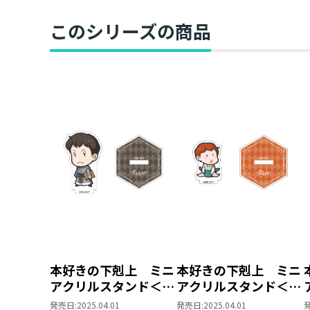
このシリーズの商品
本好きの下剋上 ミニ
本好きの下剋上 ミニ
アクリルスタンド＜神
アクリルスタンド＜神
殿編＞（ザーム）
殿編＞（ディルク）
発売日:
2025.04.01
発売日:
2025.04.01