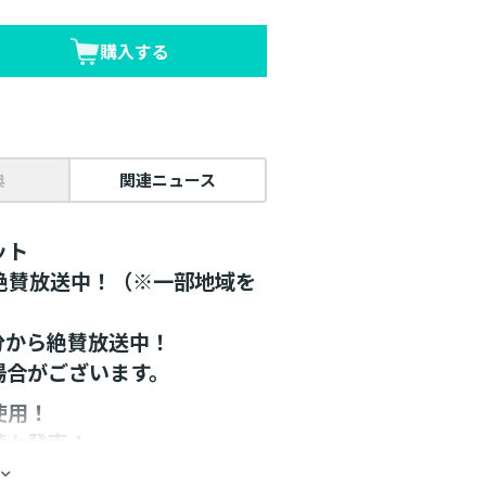
購入する
典
関連ニュース
ット
メ絶賛放送中！（※一部地域を
5分から絶賛放送中！
場合がございます。
使用！
続々発売！