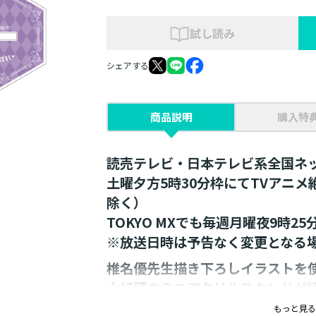
試し読み
シェアする
商品説明
購入特
読売テレビ・日本テレビ系全国ネ
土曜夕方5時30分枠にてTVアニ
除く）
TOKYO MXでも毎週月曜夜9時2
※放送日時は予告なく変更となる
椎名優先生描き下ろしイラストを
大好評のミニアクリルスタンドが
4月は＜神殿編＞が登場！
もっと見る