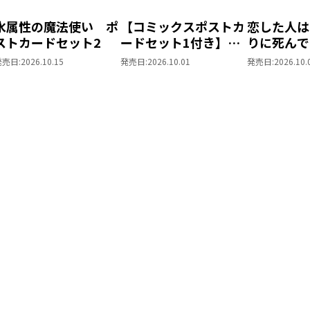
水属性の魔法使い ポ
【コミックスポストカ
恋した人は
ストカードセット2
ードセット1付き】恋
りに死んで
した人は、妹の代わり
た。＠CO
発売日:
2026.10.15
発売日:
2026.10.01
発売日:
2026.10.
に死んでくれと言っ
トカードセ
た。―妹と結婚した片
思い相手がなぜ今さら
私のもとに？と思った
ら―＠COMIC 第7巻