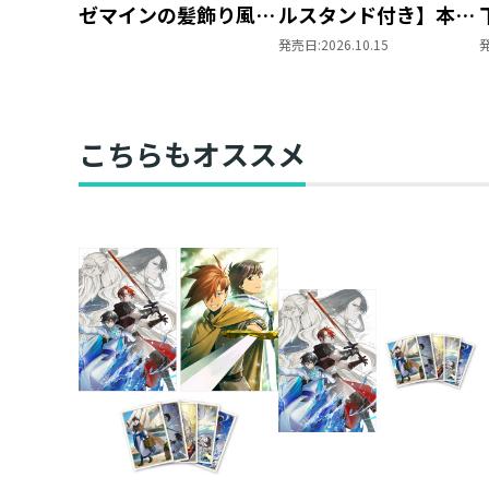
ゼマインの髪飾り風ブ
ルスタンド付き】本好
ローチ
きの下剋上 ～ハンネ
発売日:
2026.10.15
ローレの貴族院五年生
～ 「恋してみたいお
姫様 2」（コミック
ス）
こちらもオススメ