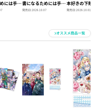
めには手段
書になるためには手段
本好きの下剋上 第
られません
を選んでいられません
部 領主の養女１０
07
発売日:
2026.10.07
発売日:
2026.10.01
養女」DVD
～ 領主の養女」Blu-
ray BOXⅡ
オススメ商品一覧