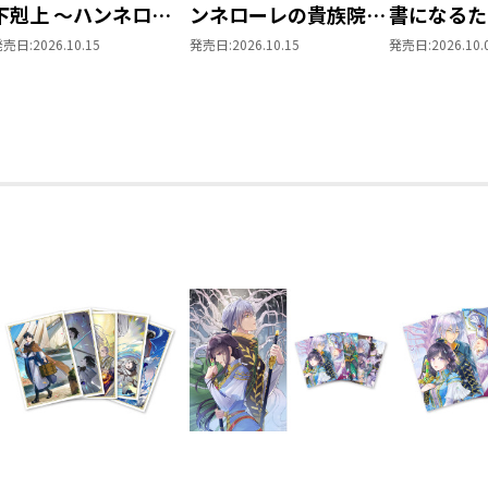
下剋上 ～ハンネロー
ンネローレの貴族院五
書になるた
レの貴族院五年生～
年生～ 「恋してみた
を選んでい
発売日:
2026.10.15
発売日:
2026.10.15
発売日:
2026.10.
「恋してみたいお姫
いお姫様 2」
～ 領主の
様」 ジオラマコマア
Vol.8
クリルスタンド（1巻
4話）