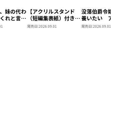
、妹の代わ
【アクリルスタンド
没落伯爵令嬢は家族
くれと言っ
（短編集表紙）付き】
養いたい アクリル
MIC ポス
没落伯爵令嬢は家族を
タンド（短編集表紙
01
発売日:
2026.09.01
発売日:
2026.09.01
ット1
養いたい9