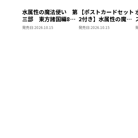
水属性の魔法使い 第
【ポストカードセット
三部 東方諸国編8
2付き】水属性の魔法
同時発売まとめ買いセ
使い 第三部 東方諸
発売日:
2026.10.15
発売日:
2026.10.15
ット
国編8