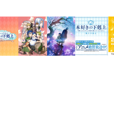
ラインナップは、青色神官服姿のマイン
ィナンドに加え、フランや神殿長ベーゼ
新作19種です。
台座の組み合わせパターンは無限大！
お好きなキャラクターを組み合わせてお
素材：アクリル
サイズ：約70mm（全長）
イラスト：椎名優
発売元：TOブックス