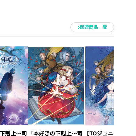
関連商品一覧
下剋上～司
「本好きの下剋上～司
【TOジュニア文庫】